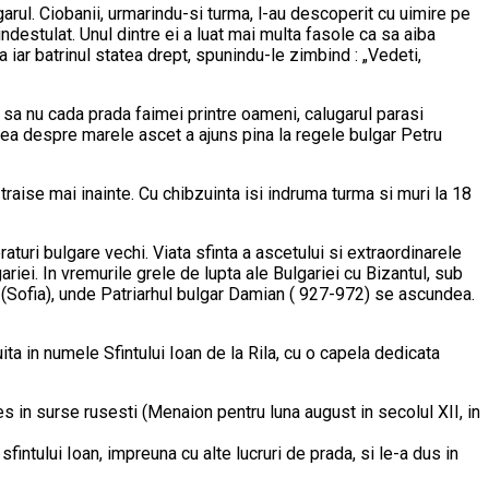
garul. Ciobanii, urmarindu-si turma, l-au descoperit cu uimire pe
 indestulat. Unul dintre ei a luat mai multa fasole ca sa aiba
ta iar batrinul statea drept, spunindu-le zimbind : „Vedeti,
a sa nu cada prada faimei printre oameni, calugarul parasi
estea despre marele ascet a ajuns pina la regele bulgar Petru
 traise mai inainte. Cu chibzuinta isi indruma turma si muri la 18
eraturi bulgare vechi. Viata sfinta a ascetului si extraordinarele
iei. In vremurile grele de lupta ale Bulgariei cu Bizantul, sub
s (Sofia), unde Patriarhul bulgar Damian ( 927-972) se ascundea.
uita in numele Sfintului Ioan de la Rila, cu o capela dedicata
s in surse rusesti (Menaion pentru luna august in secolul XII, in
intului Ioan, impreuna cu alte lucruri de prada, si le-a dus in