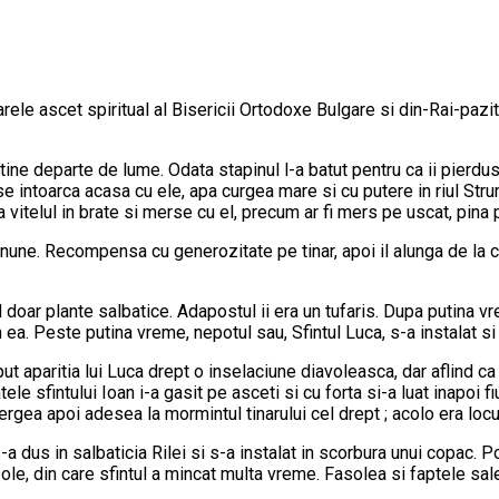
marele ascet spiritual al Bisericii Ortodoxe Bulgare si din-Rai-pazit
tine departe de lume. Odata stapinul l-a batut pentru ca ii pierduse
se intoarca acasa cu ele, apa curgea mare si cu putere in riul Strum
vitelul in brate si merse cu el, precum ar fi mers pe uscat, pina pe
une. Recompensa cu generozitate pe tinar, apoi il alunga de la cas
 doar plante salbatice. Adapostul ii era un tufaris. Dupa putina vre
n ea. Peste putina vreme, nepotul sau, Sfintul Luca, s-a instalat si 
put aparitia lui Luca drept o inselaciune diavoleasca, dar aflind ca 
le sfintului Ioan i-a gasit pe asceti si cu forta si-a luat inapoi f
mergea apoi adesea la mormintul tinarului cel drept ; acolo era loc
-a dus in salbaticia Rilei si s-a instalat in scorbura unui copac. P
, din care sfintul a mincat multa vreme. Fasolea si faptele sale