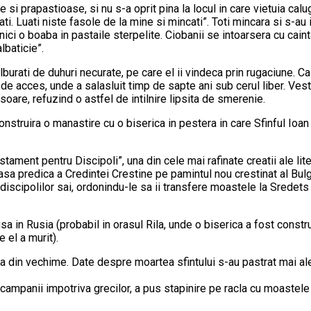
si prapastioase, si nu s-a oprit pina la locul in care vietuia calu
tati. Luati niste fasole de la mine si mincati”. Toti mincara si s-au
 nici o boaba in pastaile sterpelite. Ciobanii se intoarsera cu cain
lbaticie”.
lburati de duhuri necurate, pe care el ii vindeca prin rugaciune. C
cil de acces, unde a salasluit timp de sapte ani sub cerul liber. V
risoare, refuzind o astfel de intilnire lipsita de smerenie.
construira o manastire cu o biserica in pestera in care Sfinful Ioan
estament pentru Discipoli”, una din cele mai rafinate creatii ale lit
a predica a Credintei Crestine pe pamintul nou crestinat al Bulgar
discipolilor sai, ordonindu-le sa ii transfere moastele la Sredet
usa in Rusia (probabil in orasul Rila, unde o biserica a fost constr
e el a murit).
ca din vechime. Date despre moartea sfintului s-au pastrat mai ale
campanii impotriva grecilor, a pus stapinire pe racla cu moastele sf