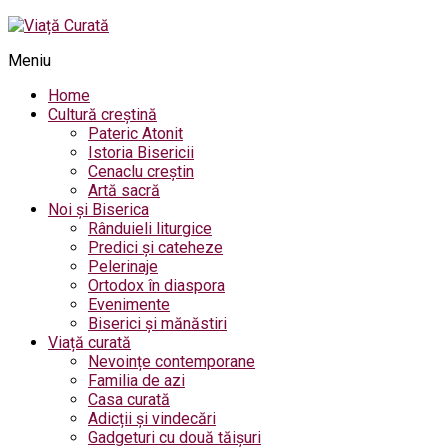
Meniu
Home
Cultură creștină
Pateric Atonit
Istoria Bisericii
Cenaclu creștin
Artă sacră
Noi și Biserica
Rânduieli liturgice
Predici și cateheze
Pelerinaje
Ortodox în diaspora
Evenimente
Biserici și mănăstiri
Viață curată
Nevoințe contemporane
Familia de azi
Casa curată
Adicții și vindecări
Gadgeturi cu două tăișuri