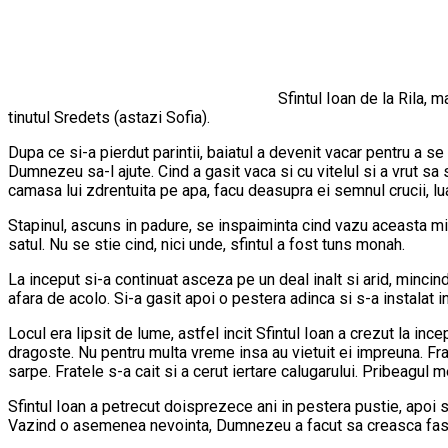
Sfintul Ioan de la Rila, 
tinutul Sredets (astazi Sofia).
Dupa ce si-a pierdut parintii, baiatul a devenit vacar pentru a se 
Dumnezeu sa-l ajute. Cind a gasit vaca si cu vitelul si a vrut sa 
camasa lui zdrentuita pe apa, facu deasupra ei semnul crucii, lua 
Stapinul, ascuns in padure, se inspaiminta cind vazu aceasta min
satul. Nu se stie cind, nici unde, sfintul a fost tuns monah.
La inceput si-a continuat asceza pe un deal inalt si arid, mincind
afara de acolo. Si-a gasit apoi o pestera adinca si s-a instalat i
Locul era lipsit de lume, astfel incit Sfintul Ioan a crezut la ince
dragoste. Nu pentru multa vreme insa au vietuit ei impreuna. Frate
sarpe. Fratele s-a cait si a cerut iertare calugarului. Pribeagul 
Sfintul Ioan a petrecut doisprezece ani in pestera pustie, apoi s
Vazind o asemenea nevointa, Dumnezeu a facut sa creasca fasole