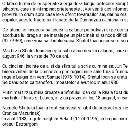
Odata o turma de oi speriate alerga de-a lungul potecilor abrupte 
sihastru, care i-a intimpinat prieteneste : „Voi veniti aici infome
provizii. In drum spre casa le-a oferit tovarasilor sai, dar nu era
copiilor, aceste fructe sint lasate de la Dumnezeu ca hrana in sa
De-atunci ei incepura sa aduca la calugar pe bolnavi si pe cei tu
scorbura lui draga si se instala pe un pisc inalt si stincos difi
(927-969), care voia sa il intilneasca. Sfintul Ioan ii scrise o sc
Mai tirziu Sfintul Ioan accepta sub calauzirea lui calugari, care 
august 946, la virsta de 70 de ani.
Cu cinci ani inainte de a-si da sfirsitul a scris cu mina sa: „Un T
binecuvintari de la Dumnezeu prin rugaciunile sale fura o frumoas
regele bulgar din vest Samuel (976-1014), Sfintul Ioan se arata 
Se banuieste ca transferul moastelor a avut loc in anul 980.
Putin mai tirziu, mina dreapta a Sfintului Ioan de la Rila a fost d
martirilor Florus si Laurus, in ziua praznuirii lor, 18 august, in car
Numele Sfintului Ioan a fost cunoscut si iubit de poporul rus in
Cronica Mazurinsk).
In anul 1183, regele maghiar Bela II (1174-1196), in timpul unei 
orasul Esztergom.