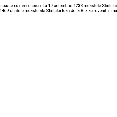
e moaste cu mari onoruri. La 19 octombrie 1238 moastele Sfintului
 1469 sfintele moaste ale Sfintului Ioan de la Rila au revenit in m