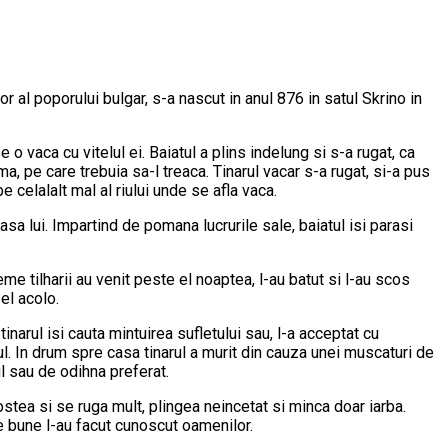
or al poporului bulgar, s-a nascut in anul 876 in satul Skrino in
 o vaca cu vitelul ei. Baiatul a plins indelung si s-a rugat, ca
a, pe care trebuia sa-l treaca. Tinarul vacar s-a rugat, si-a pus
 celalalt mal al riului unde se afla vaca.
a lui. Impartind de pomana lucrurile sale, baiatul isi parasi
me tilharii au venit peste el noaptea, l-au batut si l-au scos
el acolo.
tinarul isi cauta mintuirea sufletului sau, l-a acceptat cu
iul. In drum spre casa tinarul a murit din cauza unei muscaturi de
ul sau de odihna preferat.
ostea si se ruga mult, plingea neincetat si minca doar iarba.
 bune l-au facut cunoscut oamenilor.