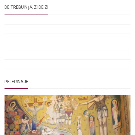
DE TREBUINȚĂ, ZI DE ZI
Rugăciunile Sfintei Treimi
Rugăciunea Sfântului Efrem Sirul
Rugăciune pentru luminarea minții copiilor
Rugăciuni de lăsare în voia Domnului
Rugăciuni de mulțumire
Rugăciuni către Sfânta Cuvioasă Parascheva
PELERINAJE