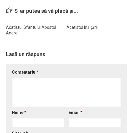
Ortodox în diaspora
S-ar putea să vă placă și...
Evenimente
Acatistul Sfântului Apostol
Acatistul Înălțării
Biserici și mănăstiri
Andrei
Viață curată
Nevoințe contemporane
Lasă un răspuns
Familia de azi
Casa curată
Comentariu
*
Adicții și vindecări
Gadgeturi cu două tăișuri
Bucătărie biblică
Interviuri
Nume
*
Email
*
Puncte de Vedere