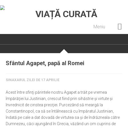
Meniu
Home
Cultură creștină
Pateric Atonit
Sfântul Agapet, papă al Romei
Istoria Bisericii
Cenaclu creștin
SINAXARUL ZILEI DE 17 APRILIE
Artă sacră
Acest între sfinţi părintele nostru Agapet a trăit pe vremea
Noi și Biserica
împărăţiei lui Justinian, crescut fiind prin sihăstrie şi virtute şi
învrednicit de cinstea preoţiei. Purcezând să meargă la
Rânduieli liturgice
Constantinopol, ca să se întâlnească cu împăratul Justinian,
îndată pe cale a dat dovadă de virtutea sa şi de îndrăzneala către
Predici și cateheze
Dumnezeu, căci ajungând în Grecia, văzând un om cuprins de
Pelerinaje