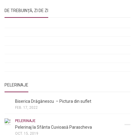
DE TREBUINȚĂ, ZI DE ZI
Rugăciunile Sfintei Treimi
Rugăciunea Sfântului Efrem Sirul
Rugăciune pentru luminarea minții copiilor
Rugăciuni de lăsare în voia Domnului
Rugăciuni de mulțumire
Rugăciuni către Sfânta Cuvioasă Parascheva
PELERINAJE
NOI ȘI BISERICA
/
PELERINAJE
Biserica Drăgănescu – Pictura din suflet
FEB. 17, 2022
PELERINAJE
Pelerinaj la Sfânta Cuvioasă Parascheva
OCT. 15, 2019