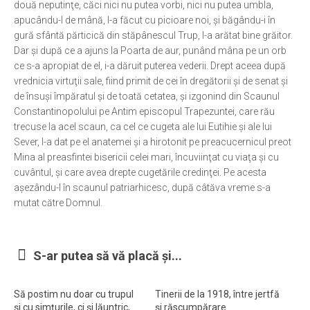
două neputinţe, căci nici nu putea vorbi, nici nu putea umbla,
apucându-l de mână, l-a făcut cu picioare noi, şi băgându-i în
Ortodox în diaspora
gură sfântă părticică din stăpânescul Trup, I-a arătat bine grăitor.
Evenimente
Dar şi după ce a ajuns la Poarta de aur, punând mâna pe un orb
ce s-a apropiat de el, i-a dăruit puterea vederii. Drept aceea după
Biserici și mănăstiri
vrednicia virtuţii sale, fiind primit de cei în dregătorii şi de senat şi
Viață curată
de însuşi împăratul şi de toată cetatea, şi izgonind din Scaunul
Constantinopolului pe Antim episcopul Trapezuntei, care rău
Nevoințe contemporane
trecuse la acel scaun, ca cel ce cugeta ale lui Eutihie şi ale lui
Familia de azi
Sever, l-a dat pe el anatemei şi a hirotonit pe preacucernicul preot
Mina al preasfintei bisericii celei mari, încuviinţat cu viaţa şi cu
Casa curată
cuvântul, şi care avea drepte cugetările credinţei. Pe acesta
Adicții și vindecări
aşezându-l în scaunul patriarhicesc, după câtăva vreme s-a
mutat către Domnul.
Gadgeturi cu două tăișuri
Bucătărie biblică
S-ar putea să vă placă și...
Interviuri
Puncte de Vedere
Să postim nu doar cu trupul
Tinerii de la 1918, între jertfă
și cu simțurile, ci și lăuntric,
și răscumpărare