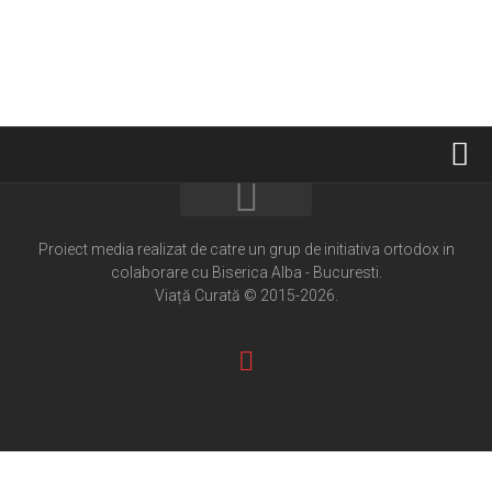
Home
Cultură creștină
Proiect media realizat de catre un grup de initiativa ortodox in
colaborare cu Biserica Alba - Bucuresti.
Pateric Atonit
Viață Curată © 2015-2026.
Istoria Bisericii
Cenaclu creștin
Artă sacră
Noi și Biserica
Rânduieli liturgice