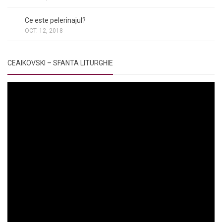
NOI ȘI BISERICA
/
PELERINAJE
/
RÂNDUIELI LITURGICE
Ce este pelerinajul?
OCT. 12, 2018
CEAIKOVSKI – SFANTA LITURGHIE