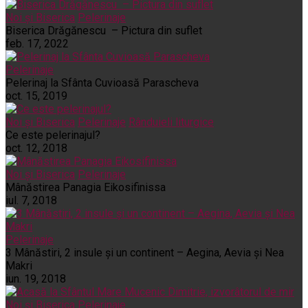
Noi și Biserica
Pelerinaje
Biserica Drăgănescu – Pictura din suflet
feb. 17, 2022
Pelerinaje
Pelerinaj la Sfânta Cuvioasă Parascheva
oct. 15, 2019
Noi și Biserica
Pelerinaje
Rânduieli liturgice
Ce este pelerinajul?
oct. 12, 2018
Noi și Biserica
Pelerinaje
Mânăstirea Panagia Eikosifinissa
iul. 7, 2018
Pelerinaje
3 Mânăstiri, 2 insule și un continent – Aegina, Aevia și Nea
Makri
iun. 19, 2018
Noi și Biserica
Pelerinaje