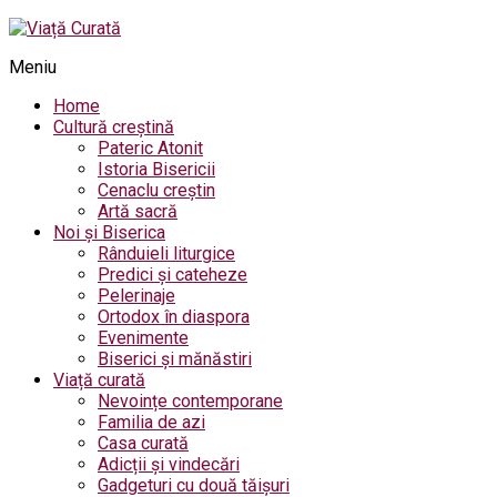
Meniu
Home
Cultură creștină
Pateric Atonit
Istoria Bisericii
Cenaclu creștin
Artă sacră
Noi și Biserica
Rânduieli liturgice
Predici și cateheze
Pelerinaje
Ortodox în diaspora
Evenimente
Biserici și mănăstiri
Viață curată
Nevoințe contemporane
Familia de azi
Casa curată
Adicții și vindecări
Gadgeturi cu două tăișuri