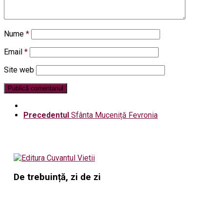
Nume
*
Email
*
Site web
Precedentul
Sfânta Muceniță Fevronia
De trebuință, zi de zi