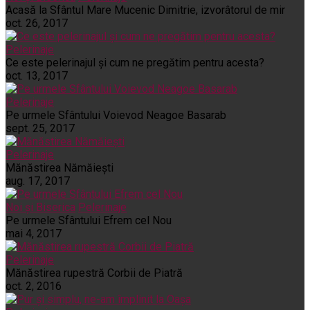
Acasă la Sfântul Mare Mucenic Dimitrie, izvorâtorul de mir
oct. 26, 2017
Pelerinaje
Ce este pelerinajul şi cum ne pregătim pentru acesta?
oct. 13, 2017
Pelerinaje
Pe urmele Sfântului Voievod Neagoe Basarab
sept. 25, 2017
Pelerinaje
Mănăstirea Nămăiești
aug. 17, 2017
Noi și Biserica
Pelerinaje
Pe urmele Sfântului Efrem cel Nou
mai 4, 2017
Pelerinaje
Mănăstirea rupestră Corbii de Piatră
oct. 2, 2016