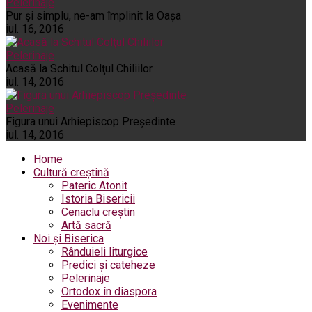
Pelerinaje
Pur şi simplu, ne-am împlinit la Oaşa
iul. 16, 2016
Pelerinaje
Acasă la Schitul Colţul Chiliilor
iul. 14, 2016
Pelerinaje
Figura unui Arhiepiscop Preşedinte
iul. 14, 2016
Home
Cultură creștină
Pateric Atonit
Istoria Bisericii
Cenaclu creștin
Artă sacră
Noi și Biserica
Rânduieli liturgice
Predici și cateheze
Pelerinaje
Ortodox în diaspora
Evenimente