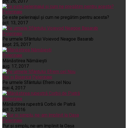
oct. 26, 2017
Pelerinaje
Ce este pelerinajul şi cum ne pregătim pentru acesta?
oct. 13, 2017
Pelerinaje
Pe urmele Sfântului Voievod Neagoe Basarab
sept. 25, 2017
Pelerinaje
Mănăstirea Nămăiești
aug. 17, 2017
Noi și Biserica
Pelerinaje
Pe urmele Sfântului Efrem cel Nou
mai 4, 2017
Pelerinaje
Mănăstirea rupestră Corbii de Piatră
oct. 2, 2016
Pelerinaje
Pur şi simplu, ne-am împlinit la Oaşa