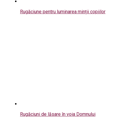
Rugăciune pentru luminarea minții copiilor
Rugăciuni de lăsare în voia Domnului