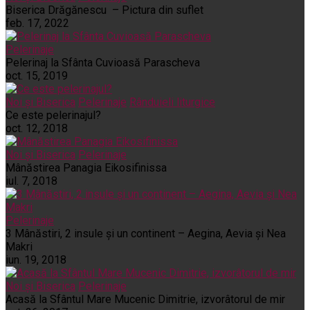
Biserica Drăgănescu – Pictura din suflet
feb. 17, 2022
Pelerinaje
Pelerinaj la Sfânta Cuvioasă Parascheva
oct. 15, 2019
Noi și Biserica
Pelerinaje
Rânduieli liturgice
Ce este pelerinajul?
oct. 12, 2018
Noi și Biserica
Pelerinaje
Mânăstirea Panagia Eikosifinissa
iul. 7, 2018
Pelerinaje
3 Mânăstiri, 2 insule și un continent – Aegina, Aevia și Nea
Makri
iun. 19, 2018
Noi și Biserica
Pelerinaje
Acasă la Sfântul Mare Mucenic Dimitrie, izvorâtorul de mir