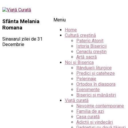
Meniu
Sfânta Melania
Romana
Home
Cultură creștină
Sinaxarul zilei de 31
Pateric Atonit
Decembrie
Istoria Bisericii
Cenaclu creștin
Artă sacră
Noi și Biserica
Rânduieli liturgice
Predici și cateheze
Pelerinaje
Ortodox în diaspora
Evenimente
Biserici și mănăstiri
Viață curată
Nevoințe contemporane
Familia de azi
Casa curată
Adicții și vindecări
Gadgeturi cu două tăișuri