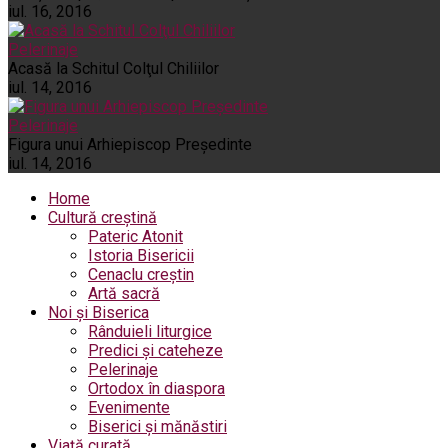
iul. 16, 2016
Pelerinaje
Acasă la Schitul Colţul Chiliilor
iul. 14, 2016
Pelerinaje
Figura unui Arhiepiscop Preşedinte
iul. 14, 2016
Home
Cultură creștină
Pateric Atonit
Istoria Bisericii
Cenaclu creștin
Artă sacră
Noi și Biserica
Rânduieli liturgice
Predici și cateheze
Pelerinaje
Ortodox în diaspora
Evenimente
Biserici și mănăstiri
Viață curată