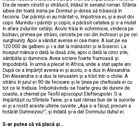
Era de neam cinstit şi strălucit, întâiul în senatul roman. Sfânta
iubea din toată inima pe Domnul şi dorea să trăiască în
feciorie. Dar părinţii ei au măritat-o, împotriva ei, şi a avut doi
copii. Murindu-i părinţii şi copiii, a părăsit cetatea şi s-a mutat
în afara zidurilor cetăţii. Acolo trăia în schimnicie, vindeca pe
bolnavi, primea pe străini, cerceta pe cei din închisori şi pe cei
surghiuniţi. Apoi a vândut averea ei cea mare. A luat pe ea
120.000 de galbeni şi i-a dat la mănăstiri şi la biserici. La
început mânca o dată la două zile, apoi o dată la cinci zile,
sâmbăta şi duminica. Avea scriere foarte frumoasă şi
împodobită. În urmă a plecat în Africa, unde a stat şapte ani.
După ce a împărţit averea ei şi acolo, s-a dus în Alexandria.
Din Alexandria s-a dus la Ierusalim şi a trăit într-o chilie. A
strâns în jurul ei 90 de fecioare şi le ţinea pe cheltuiala ei cu
tot ce le trebuia. Îmbolnăvindu-se foarte greu de durere de
coaste, a chemat pe Teofil episcopul Elefterupolei. S-a
împărtăşit cu Sfintele Taine, şi-a luat rămas bun de la surorile
ei şi a rostit aceste ultime cuvinte: „Aşa s-a făcut, precum a
hotărât Dumnezeu!”; şi îndată şi-a dat Domnului duhul ei.
S-ar putea să vă placă și...