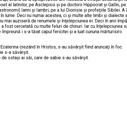
t al latinilor, pe Asclepios şi pe doctorii Hippocrat şi Gallin, pe f
stronomi) Ianni şi Iambri, pe a lui Dionisie şi profeţiile Sibilei. A 
 în lume. Deci nu numai acestea, ci şi multe alte limbi şi dialecte
u mai auziseră de renumele şi înţelepciunea ei. Deci în anii împăr
 fost cercetată cu multe feluri de chinuri. Iar cu înţelepciunea sa 
împreună i s-a tăiat capul fericitei şi a luat cununa mărturisirii.
 Ecaterina crezând în Hristos, s-au săvârşit fiind aruncaţi în foc.
e s-a săvârşit.
 de ostaşi ai săi, care de sabie s-au săvârşit.