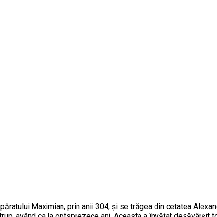
ăratului Maximian, prin anii 304, şi se trăgea din cetatea Alexandri
rup, având ca la optsprezece ani. Aceasta a învăţat desăvârşit toa