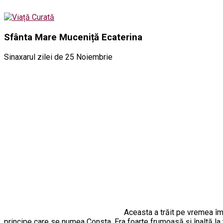
Sfânta Mare Muceniță Ecaterina
Sinaxarul zilei de 25 Noiembrie
Aceasta a trăit pe vremea împ
principe care se numea Consta. Era foarte frumoasă şi înaltă la t