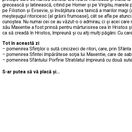
grecească şi latinească, citind pe Homer şi pe Virgiliu, marele poe
pe Filistion şi Evsevie, şi învăţătura cea tainică a marilor magi (a
meşteşugul ritoricesc (al grăirii frumoase), cât se afla pe atunci
cunoştea. Nu numai cei ce au văzut-o o admirau, ci şi acei care n
său Maxentie a fost prinsă pentru mărturisirea cea în Hristos şi a
ca să creadă în Hristos, împreună şi cu alţi mulţi păgâni. Cu care 
Tot în această zi
:
– pomenirea Sfinţilor o sută cincizeci de ritori, care, prin Sfânta
– pomenirea Sfintei împărătese soţia lui Maxentie, care de sabi
– pomenirea Sfântului Porfirie Stratilatul împreună cu două sute
S-ar putea să vă placă și...