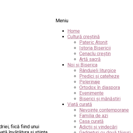
Meniu
Home
Cultură creștină
Pateric Atonit
Istoria Bisericii
Cenaclu creștin
Artă sacră
Noi și Biserica
Rânduieli liturgice
Predici și cateheze
Pelerinaje
Ortodox în diaspora
Evenimente
Biserici și mănăstiri
Viață curată
Nevoințe contemporane
Familia de azi
Casa curată
ei, fiică fiind unui
Adicții și vindecări
tă învăţătura şi ştiinţa
Gadgeturi cu două tăișuri