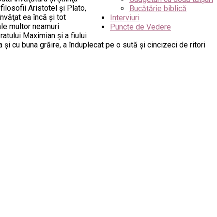
ilosofii Aristotel şi Plato,
Bucătărie biblică
învăţat ea încă şi tot
Interviuri
 ale multor neamuri
Puncte de Vedere
atului Maximian şi a fiului
şi cu buna grăire, a înduplecat pe o sută şi cincizeci de ritori