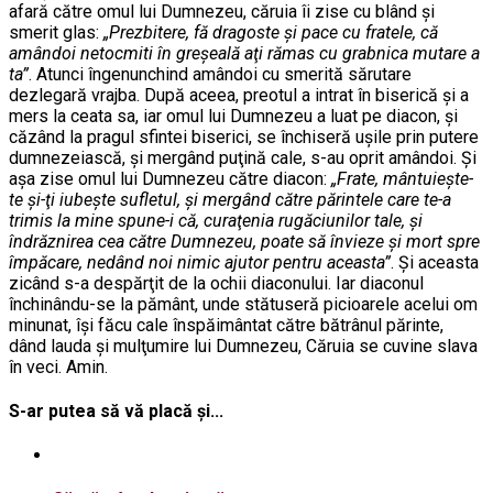
afară către omul lui Dumnezeu, căruia îi zise cu blând şi
smerit glas:
„Prezbitere, fă dragoste şi pace cu fratele, că
amândoi netocmiti în greşeală aţi rămas cu grabnica mutare a
ta”
. Atunci îngenunchind amândoi cu smerită sărutare
dezlegară vrajba. După aceea, preotul a intrat în biserică şi a
mers la ceata sa, iar omul lui Dumnezeu a luat pe diacon, şi
căzând la pragul sfintei biserici, se închiseră uşile prin putere
dumnezeiască, şi mergând puţină cale, s-au oprit amândoi. Şi
aşa zise omul lui Dumnezeu către diacon:
„Frate, mântuieşte-
te şi-ţi iubeşte sufletul, şi mergând către părintele care te-a
trimis la mine spune-i că, curaţenia rugăciunilor tale, şi
îndrăznirea cea către Dumnezeu, poate să învieze şi mort spre
împăcare, nedând noi nimic ajutor pentru aceasta”
. Şi aceasta
zicând s-a despărţit de la ochii diaconului. Iar diaconul
închinându-se la pământ, unde stătuseră picioarele acelui om
minunat, îşi făcu cale înspăimântat către bătrânul părinte,
dând lauda şi mulţumire lui Dumnezeu, Căruia se cuvine slava
în veci. Amin.
S-ar putea să vă placă și...