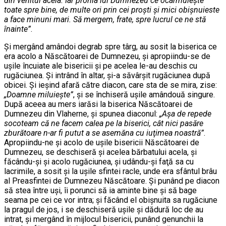
din venitul acela. Iar pronia lui Dumnezeu ce ocârmuieşte
toate spre bine, de multe ori prin cei proşti şi mici obişnuieste
a face minuni mari. Să mergem, frate, spre lucrul ce ne stă
înainte”
.
Şi mergând amândoi degrab spre târg, au sosit la biserica ce
era acolo a Născătoarei de Dumnezeu, şi apropiindu-se de
uşile încuiate ale bisericii şi pe acelea le-au deschis cu
rugăciunea. Şi intrând în altar, şi-a săvârşit rugăciunea după
obicei. Şi ieşind afară către diacon, care sta de se mira, zise:
„Doamne miluieşte”
, şi se închiseră uşile amândouă singure.
După aceea au mers iarăsi la biserica Născătoarei de
Dumnezeu din Vlaherne, şi spunea diaconul:
„Aşa de repede
socoteam că ne facem calea pe la biserici, cât nici pasăre
zburătoare n-ar fi putut a se asemăna cu iuţimea noastră”
.
Apropiindu-ne şi acolo de uşile bisericii Născătoarei de
Dumnezeu, se deschiseră şi acelea bărbatului acela, şi
făcându-şi şi acolo rugăciunea, şi udându-şi faţă sa cu
lacrimile, a sosit şi la uşile sfintei racle, unde era sfântul brâu
al Preasfintei de Dumnezeu Născătoare. Şi punând pe diacon
să stea între uşi, îi porunci să ia aminte bine şi să bage
seama pe cei ce vor intra; şi făcând el obişnuita sa rugăciune
la pragul de jos, i se deschiseră uşile şi dădură loc de au
intrat, şi mergând în mijlocul bisericii, punând genunchii la