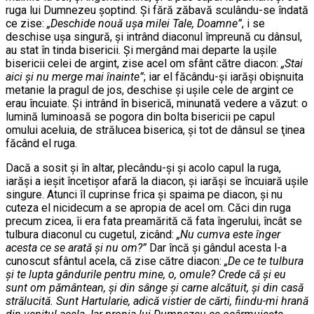
ruga lui Dumnezeu şoptind. Şi fără zăbavă sculându-se îndată
ce zise:
„Deschide nouă uşa milei Tale, Doamne”
, i se
deschise uşa singură, şi intrând diaconul împreună cu dânsul,
au stat în tinda bisericii. Şi mergând mai departe la uşile
bisericii celei de argint, zise acel om sfânt către diacon:
„Stai
aici şi nu merge mai înainte”
; iar el făcându-şi iarăşi obişnuita
metanie la pragul de jos, deschise şi uşile cele de argint ce
erau încuiate. Şi intrând în biserică, minunată vedere a văzut: o
lumină luminoasă se pogora din bolta bisericii pe capul
omului aceluia, de strălucea biserica, şi tot de dânsul se ţinea
făcând el ruga.
Dacă a sosit şi în altar, plecându-şi şi acolo capul la ruga,
iarăşi a ieşit încetişor afară la diacon, şi iarăşi se încuiară uşile
singure. Atunci îl cuprinse frica şi spaima pe diacon, şi nu
cuteza el nicidecum a se apropia de acel om. Căci din ruga
precum zicea, îi era fata preamărită că fata îngerului, încât se
tulbura diaconul cu cugetul, zicând:
„Nu cumva este înger
acesta ce se arată şi nu om?”
Dar încă şi gândul acesta l-a
cunoscut sfântul acela, că zise către diacon:
„De ce te tulbura
şi te lupta gândurile pentru mine, o, omule? Crede că şi eu
sunt om pământean, şi din sânge şi carne alcătuit, şi din casă
strălucită. Sunt Hartularie, adică vistier de cărti, fiindu-mi hrană