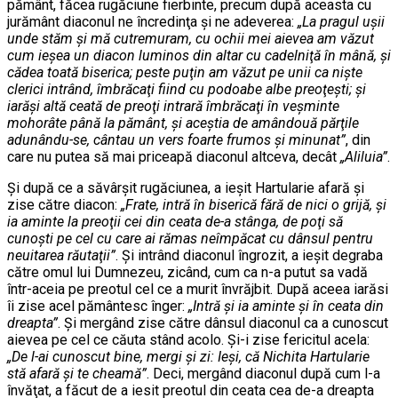
pământ, făcea rugăciune fierbinte, precum după aceasta cu
jurământ diaconul ne încredinţa şi ne adeverea:
„La pragul uşii
unde stăm şi mă cutremuram, cu ochii mei aievea am văzut
cum ieşea un diacon luminos din altar cu cadelniţă în mână, şi
cădea toată biserica; peste puţin am văzut pe unii ca nişte
clerici intrând, îmbrăcaţi fiind cu podoabe albe preoţeşti; şi
iarăşi altă ceată de preoţi intrară îmbrăcaţi în veşminte
mohorâte până la pământ, şi aceştia de amândouă părţile
adunându-se, cântau un vers foarte frumos şi minunat”
, din
care nu putea să mai priceapă diaconul altceva, decât
„Aliluia”
.
Şi după ce a săvârşit rugăciunea, a ieşit Hartularie afară şi
zise către diacon:
„Frate, intră în biserică fără de nici o grijă, şi
ia aminte la preoţii cei din ceata de-a stânga, de poţi să
cunoşti pe cel cu care ai rămas neîmpăcat cu dânsul pentru
neuitarea răutaţii”
. Şi intrând diaconul îngrozit, a ieşit degraba
către omul lui Dumnezeu, zicând, cum ca n-a putut sa vadă
într-aceia pe preotul cel ce a murit învrăjbit. După aceea iarăsi
îi zise acel pământesc înger:
„Intră şi ia aminte şi în ceata din
dreapta”
. Şi mergând zise către dânsul diaconul ca a cunoscut
aievea pe cel ce căuta stând acolo. Şi-i zise fericitul acela:
„De l-ai cunoscut bine, mergi şi zi: Ieşi, că Nichita Hartularie
stă afară şi te cheamă”
. Deci, mergând diaconul după cum l-a
învăţat, a făcut de a iesit preotul din ceata cea de-a dreapta