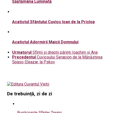
Săptămâna Luminată
Acatistul Sfântului Cuvios Ioan de la Prislop
Acatistul Adormirii Maicii Domnului
Urmatorul
Sfinţii şi drepţii părinţi Ioachim şi Ana
Precedentul
Cuviosului Serapion de la Mănăstirea
Spaso-Eleazar, la Pskov
De trebuință, zi de zi
Rugăciunile Sfintei Treimi