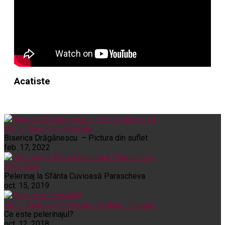
Acatiste
Noi și Biserica
Pelerinaje
Biserica Drăgănescu – Pictura din suflet
feb. 17, 2022
Pelerinaje
Pelerinaj la Sfânta Cuvioasă Parascheva
oct. 15, 2019
Noi și Biserica
Pelerinaje
Rânduieli liturgice
Ce este pelerinajul?
oct. 12, 2018