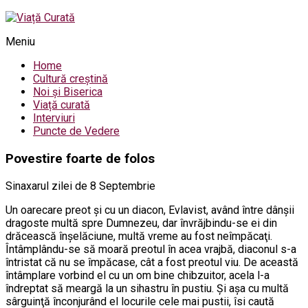
Meniu
Home
Cultură creștină
Noi și Biserica
Viață curată
Interviuri
Puncte de Vedere
Povestire foarte de folos
Sinaxarul zilei de 8 Septembrie
Un oarecare preot şi cu un diacon, Evlavist, având între dânşii
dragoste multă spre Dumnezeu, dar învrăjbindu-se ei din
drăcească înşelăciune, multă vreme au fost neîmpăcaţi.
Întâmplându-se să moară preotul în acea vrajbă, diaconul s-a
întristat că nu se împăcase, cât a fost preotul viu. De această
întâmplare vorbind el cu un om bine chibzuitor, acela l-a
îndreptat să meargă la un sihastru în pustiu. Şi aşa cu multă
sârguinţă înconjurând el locurile cele mai pustii, îsi caută