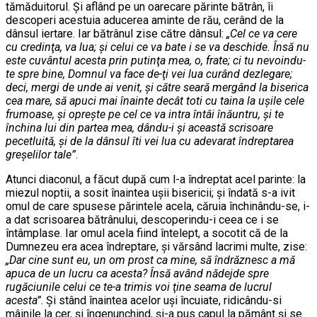
tămăduitorul. Şi aflând pe un oarecare părinte bătrân, îi
descoperi acestuia aducerea aminte de rău, cerând de la
dânsul iertare. Iar bătrânul zise către dânsul:
„Cel ce va cere
cu credinţa, va lua; şi celui ce va bate i se va deschide. Însă nu
este cuvântul acesta prin putinţa mea, o, frate; ci tu nevoindu-
te spre bine, Domnul va face de-ţi vei lua curând dezlegare;
deci, mergi de unde ai venit, şi către seară mergând la biserica
cea mare, să apuci mai înainte decât toti cu taina la uşile cele
frumoase, şi opreşte pe cel ce va intra întâi înăuntru, şi te
închina lui din partea mea, dându-i şi această scrisoare
pecetluită, şi de la dânsul îti vei lua cu adevarat îndreptarea
greşelilor tale”
.
Atunci diaconul, a făcut după cum l-a îndreptat acel parinte: la
miezul noptii, a sosit înaintea uşii bisericii; şi îndată s-a ivit
omul de care spusese părintele acela, căruia închinându-se, i-
a dat scrisoarea bătrânului, descoperindu-i ceea ce i se
întâmplase. Iar omul acela fiind întelept, a socotit că de la
Dumnezeu era acea îndreptare, şi vărsând lacrimi multe, zise:
„Dar cine sunt eu, un om prost ca mine, să îndrăznesc a mă
apuca de un lucru ca acesta? Însă având nădejde spre
rugăciunile celui ce te-a trimis voi ţine seama de lucrul
acesta”
. Şi stând înaintea acelor uşi încuiate, ridicându-si
mâinile la cer, şi îngenunchind, şi-a pus capul la pământ şi se