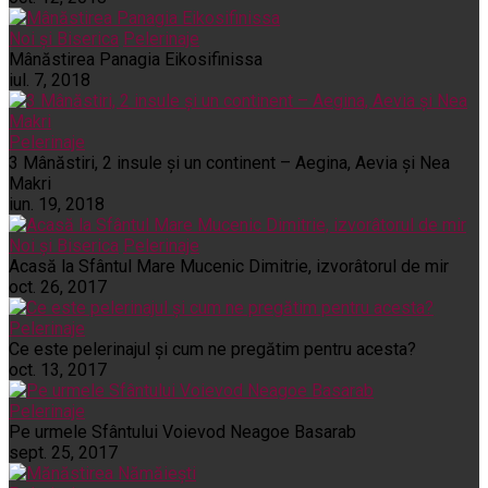
Noi și Biserica
Pelerinaje
Mânăstirea Panagia Eikosifinissa
iul. 7, 2018
Pelerinaje
3 Mânăstiri, 2 insule și un continent – Aegina, Aevia și Nea
Makri
iun. 19, 2018
Noi și Biserica
Pelerinaje
Acasă la Sfântul Mare Mucenic Dimitrie, izvorâtorul de mir
oct. 26, 2017
Pelerinaje
Ce este pelerinajul şi cum ne pregătim pentru acesta?
oct. 13, 2017
Pelerinaje
Pe urmele Sfântului Voievod Neagoe Basarab
sept. 25, 2017