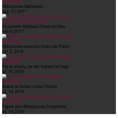
Pelerinaje
Mănăstirea Nămăiești
aug. 17, 2017
Noi și Biserica
Pelerinaje
Pe urmele Sfântului Efrem cel Nou
mai 4, 2017
Pelerinaje
Mănăstirea rupestră Corbii de Piatră
oct. 2, 2016
Pelerinaje
Pur şi simplu, ne-am împlinit la Oaşa
iul. 16, 2016
Pelerinaje
Acasă la Schitul Colţul Chiliilor
iul. 14, 2016
Pelerinaje
Figura unui Arhiepiscop Preşedinte
iul. 14, 2016