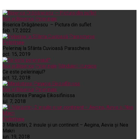
Noi și Biserica
Pelerinaje
Biserica Drăgănescu – Pictura din suflet
feb. 17, 2022
Pelerinaje
Pelerinaj la Sfânta Cuvioasă Parascheva
oct. 15, 2019
Noi și Biserica
Pelerinaje
Rânduieli liturgice
Ce este pelerinajul?
oct. 12, 2018
Noi și Biserica
Pelerinaje
Mânăstirea Panagia Eikosifinissa
iul. 7, 2018
Pelerinaje
3 Mânăstiri, 2 insule și un continent – Aegina, Aevia și Nea
Makri
iun. 19, 2018