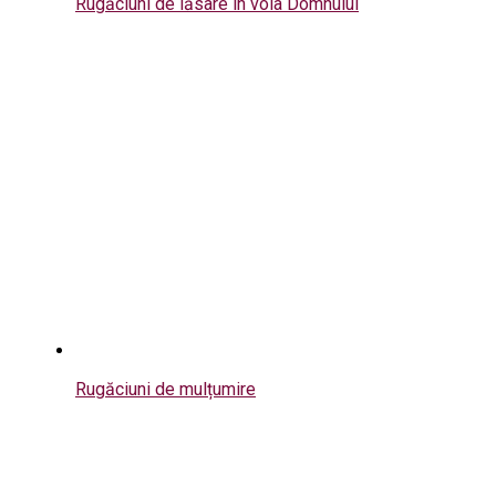
Rugăciuni de lăsare în voia Domnului
Rugăciuni de mulțumire