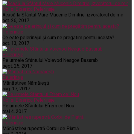
Noi și Biserica
Pelerinaje
Acasă la Sfântul Mare Mucenic Dimitrie, izvorâtorul de mir
oct. 26, 2017
Pelerinaje
Ce este pelerinajul şi cum ne pregătim pentru acesta?
oct. 13, 2017
Pelerinaje
Pe urmele Sfântului Voievod Neagoe Basarab
sept. 25, 2017
Pelerinaje
Mănăstirea Nămăiești
aug. 17, 2017
Noi și Biserica
Pelerinaje
Pe urmele Sfântului Efrem cel Nou
mai 4, 2017
Pelerinaje
Mănăstirea rupestră Corbii de Piatră