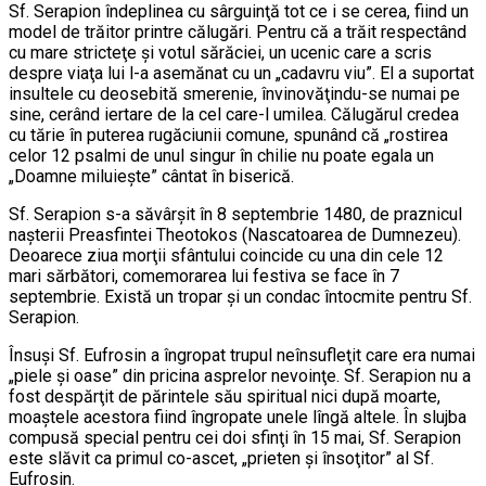
Sf. Serapion îndeplinea cu sârguinţă tot ce i se cerea, fiind un
model de trăitor printre călugări. Pentru că a trăit respectând
cu mare stricteţe şi votul sărăciei, un ucenic care a scris
despre viaţa lui l-a asemănat cu un „cadavru viu”. El a suportat
insultele cu deosebită smerenie, învinovăţindu-se numai pe
sine, cerând iertare de la cel care-l umilea. Călugărul credea
cu tărie în puterea rugăciunii comune, spunând că „rostirea
celor 12 psalmi de unul singur în chilie nu poate egala un
„Doamne miluieşte” cântat în biserică.
Sf. Serapion s-a săvârşit în 8 septembrie 1480, de praznicul
naşterii Preasfintei Theotokos (Nascatoarea de Dumnezeu).
Deoarece ziua morţii sfântului coincide cu una din cele 12
mari sărbători, comemorarea lui festiva se face în 7
septembrie. Există un tropar şi un condac întocmite pentru Sf.
Serapion.
Însuşi Sf. Eufrosin a îngropat trupul neînsufleţit care era numai
„piele şi oase” din pricina asprelor nevoinţe. Sf. Serapion nu a
fost despărţit de părintele său spiritual nici după moarte,
moaştele acestora fiind îngropate unele lîngă altele. În slujba
compusă special pentru cei doi sfinţi în 15 mai, Sf. Serapion
este slăvit ca primul co-ascet, „prieten şi însoţitor” al Sf.
Eufrosin.