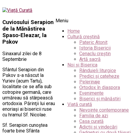
Meniu
Cuviosului Serapion
de la Mănăstirea
Home
Spaso-Eleazar, la
Cultură creștină
Pskov
Pateric Atonit
Istoria Bisericii
Sinaxarul zilei de 8
Cenaclu creștin
Septembrie
Artă sacră
Noi și Biserica
Sfântul Serapion din
Rânduieli liturgice
Pskov s-a născut la
Predici și cateheze
Yuriev (acum Tartu),
Pelerinaje
localitate ce se afla sub
Ortodox în diaspora
cotropire germană, care
Evenimente
urmăreau să stârpească
Biserici și mănăstiri
ortodoxia. Părinţii lui erau
Viață curată
enoriaşi ai bisericii ruse
Nevoințe contemporane
cu hramul Sf. Nicolae.
Familia de azi
Casa curată
Sf. Serapion cunoştea
Adicții și vindecări
foarte bine Sfânta
Gadgeturi cu două tăișuri