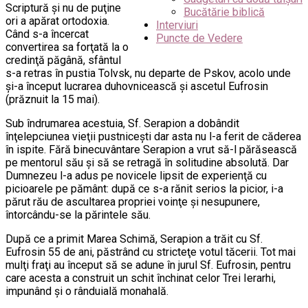
Scriptură şi nu de puţine
Bucătărie biblică
ori a apărat ortodoxia.
Interviuri
Când s-a încercat
Puncte de Vedere
convertirea sa forţată la o
credinţă păgână, sfântul
s-a retras în pustia Tolvsk, nu departe de Pskov, acolo unde
şi-a început lucrarea duhovnicească şi ascetul Eufrosin
(prăznuit la 15 mai).
Sub îndrumarea acestuia, Sf. Serapion a dobândit
înţelepciunea vieţii pustniceşti dar asta nu l-a ferit de căderea
în ispite. Fără binecuvântare Serapion a vrut să-l părăsească
pe mentorul său şi să se retragă în solitudine absolută. Dar
Dumnezeu l-a adus pe novicele lipsit de experienţă cu
picioarele pe pământ: după ce s-a rănit serios la picior, i-a
părut rău de ascultarea propriei voinţe şi nesupunere,
întorcându-se la părintele său.
După ce a primit Marea Schimă, Serapion a trăit cu Sf.
Eufrosin 55 de ani, păstrând cu stricteţe votul tăcerii. Tot mai
mulţi fraţi au început să se adune în jurul Sf. Eufrosin, pentru
care acesta a construit un schit închinat celor Trei Ierarhi,
impunând şi o rânduială monahală.