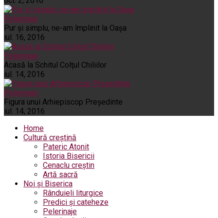
oct. 2, 2016
Pelerinaje
Pur şi simplu, ne-am împlinit la Oaşa
iul. 16, 2016
Pelerinaje
Acasă la Schitul Colţul Chiliilor
iul. 14, 2016
Pelerinaje
Figura unui Arhiepiscop Preşedinte
iul. 14, 2016
Home
Cultură creștină
Pateric Atonit
Istoria Bisericii
Cenaclu creștin
Artă sacră
Noi și Biserica
Rânduieli liturgice
Predici și cateheze
Pelerinaje