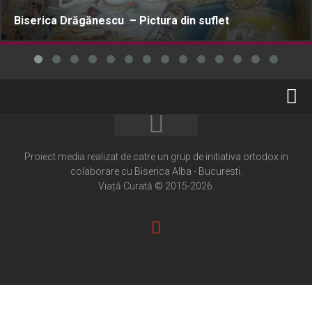
Biserica Drăgănescu – Pictura din suflet
Home
Cultură creștină
Proiect media realizat de catre un grup de initiativa ortodox in
colaborare cu Biserica Alba - Bucuresti.
Pateric Atonit
Viață Curată © 2015-2026.
Istoria Bisericii
Cenaclu creștin
Artă sacră
Noi și Biserica
Rânduieli liturgice