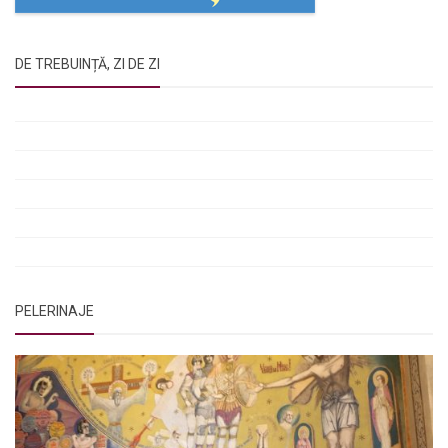
DE TREBUINȚĂ, ZI DE ZI
Rugăciunile Sfintei Treimi
Rugăciunea Sfântului Efrem Sirul
Rugăciune pentru luminarea minții copiilor
Rugăciuni de lăsare în voia Domnului
Rugăciuni de mulțumire
Rugăciuni către Sfânta Cuvioasă Parascheva
PELERINAJE