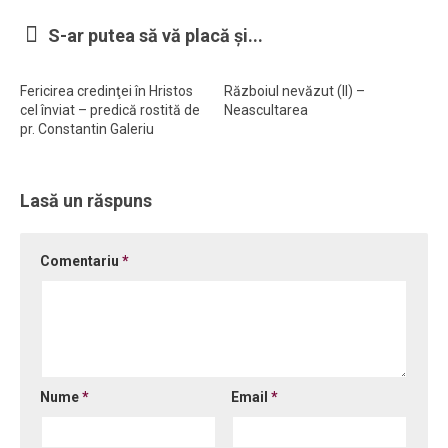
Ortodox în diaspora
S-ar putea să vă placă și...
Evenimente
Fericirea credinţei în Hristos
Războiul nevăzut (II) –
Biserici și mănăstiri
cel înviat – predică rostită de
Neascultarea
pr. Constantin Galeriu
Viață curată
Nevoințe contemporane
Lasă un răspuns
Familia de azi
Casa curată
Comentariu
*
Adicții și vindecări
Gadgeturi cu două tăișuri
Bucătărie biblică
Interviuri
Nume
*
Email
*
Puncte de Vedere