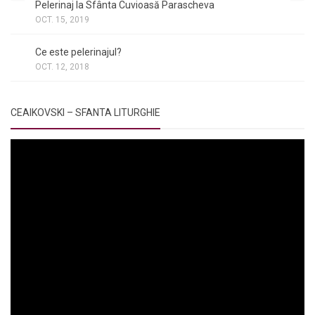
Pelerinaj la Sfânta Cuvioasă Parascheva
OCT. 15, 2019
NOI ȘI BISERICA
/
PELERINAJE
/
RÂNDUIELI LITURGICE
Ce este pelerinajul?
OCT. 12, 2018
CEAIKOVSKI – SFANTA LITURGHIE