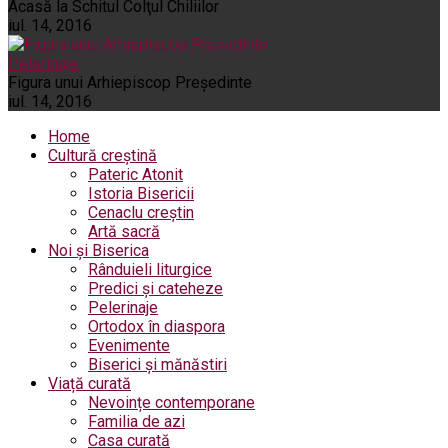
Acasă la Schitul Colţul Chiliilor
iul. 14, 2016
Pelerinaje
Figura unui Arhiepiscop Preşedinte
iul. 14, 2016
Home
Cultură creștină
Pateric Atonit
Istoria Bisericii
Cenaclu creștin
Artă sacră
Noi și Biserica
Rânduieli liturgice
Predici și cateheze
Pelerinaje
Ortodox în diaspora
Evenimente
Biserici și mănăstiri
Viață curată
Nevoințe contemporane
Familia de azi
Casa curată