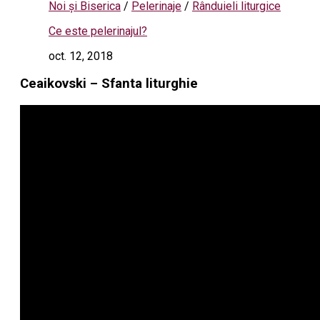
Noi și Biserica
/
Pelerinaje
/
Rânduieli liturgice
Ce este pelerinajul?
oct. 12, 2018
Ceaikovski – Sfanta liturghie