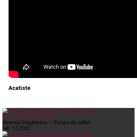
Acatiste
Noi și Biserica
Pelerinaje
Biserica Drăgănescu – Pictura din suflet
feb. 17, 2022