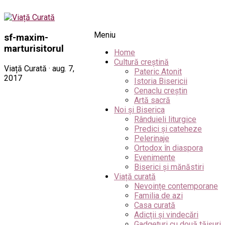
Meniu
sf-maxim-
marturisitorul
Home
Cultură creștină
Viață Curată · aug. 7,
Pateric Atonit
2017
Istoria Bisericii
Cenaclu creștin
Artă sacră
Noi și Biserica
Rânduieli liturgice
Predici și cateheze
Pelerinaje
Ortodox în diaspora
Evenimente
Biserici și mănăstiri
Viață curată
Nevoințe contemporane
Familia de azi
Casa curată
Adicții și vindecări
Gadgeturi cu două tăișuri