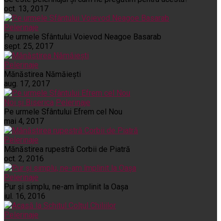
oct. 13, 2017
Pelerinaje
Pe urmele Sfântului Voievod Neagoe Basarab
sept. 25, 2017
Pelerinaje
Mănăstirea Nămăiești
aug. 17, 2017
Noi și Biserica
Pelerinaje
Pe urmele Sfântului Efrem cel Nou
mai 4, 2017
Pelerinaje
Mănăstirea rupestră Corbii de Piatră
oct. 2, 2016
Pelerinaje
Pur şi simplu, ne-am împlinit la Oaşa
iul. 16, 2016
Pelerinaje