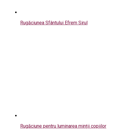
Rugăciunea Sfântului Efrem Sirul
Rugăciune pentru luminarea minții copiilor