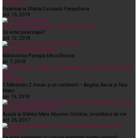
Pelerinaje
Pelerinaj la Sfânta Cuvioasă Parascheva
oct. 15, 2019
Noi și Biserica
Pelerinaje
Rânduieli liturgice
Ce este pelerinajul?
oct. 12, 2018
Noi și Biserica
Pelerinaje
Mânăstirea Panagia Eikosifinissa
iul. 7, 2018
Pelerinaje
3 Mânăstiri, 2 insule și un continent – Aegina, Aevia și Nea
Makri
iun. 19, 2018
Noi și Biserica
Pelerinaje
Acasă la Sfântul Mare Mucenic Dimitrie, izvorâtorul de mir
oct. 26, 2017
Pelerinaje
Ce este pelerinajul şi cum ne pregătim pentru acesta?