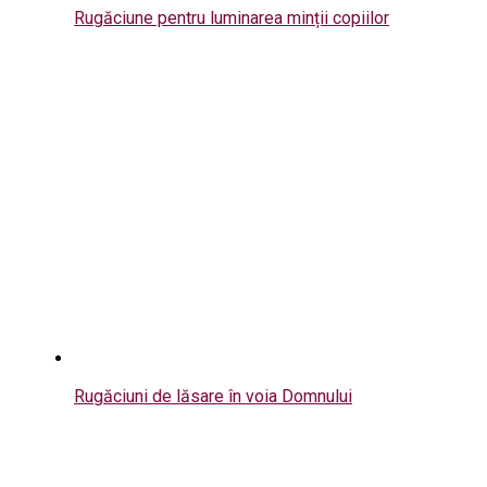
Rugăciune pentru luminarea minții copiilor
Rugăciuni de lăsare în voia Domnului