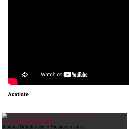
Acatiste
Noi și Biserica
Pelerinaje
Biserica Drăgănescu – Pictura din suflet