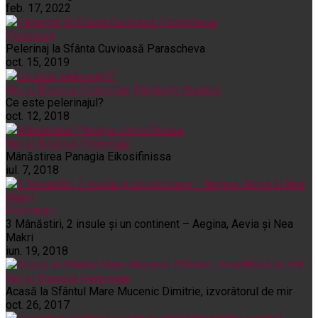
feb. 17, 2022
Pelerinaje
Pelerinaj la Sfânta Cuvioasă Parascheva
oct. 15, 2019
Noi și Biserica
Pelerinaje
Rânduieli liturgice
Ce este pelerinajul?
oct. 12, 2018
Noi și Biserica
Pelerinaje
Mânăstirea Panagia Eikosifinissa
iul. 7, 2018
Pelerinaje
3 Mânăstiri, 2 insule și un continent – Aegina, Aevia și Nea
Makri
iun. 19, 2018
Noi și Biserica
Pelerinaje
Acasă la Sfântul Mare Mucenic Dimitrie, izvorâtorul de mir
oct. 26, 2017