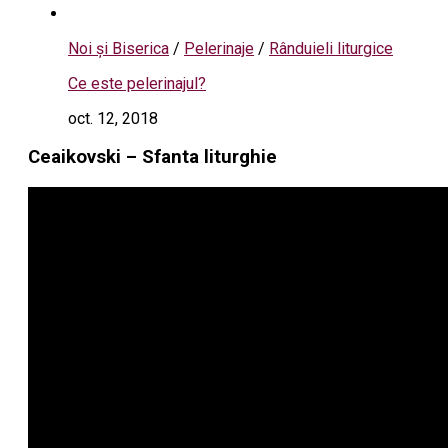
Noi și Biserica
/
Pelerinaje
/
Rânduieli liturgice
Ce este pelerinajul?
oct. 12, 2018
Ceaikovski – Sfanta liturghie