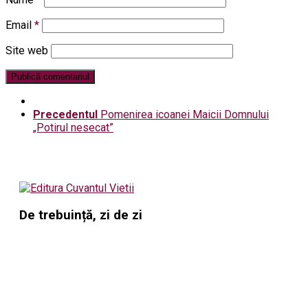
Email
*
Site web
Precedentul
Pomenirea icoanei Maicii Domnului
„Potirul nesecat”
De trebuință, zi de zi