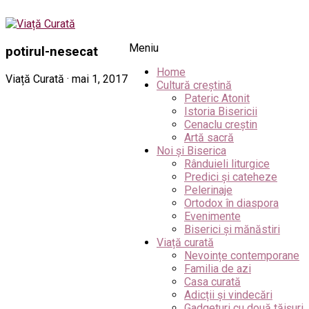
Meniu
potirul-nesecat
Home
Viață Curată · mai 1, 2017
Cultură creștină
Pateric Atonit
Istoria Bisericii
Cenaclu creștin
Artă sacră
Noi și Biserica
Rânduieli liturgice
Predici și cateheze
Pelerinaje
Ortodox în diaspora
Evenimente
Biserici și mănăstiri
Viață curată
Nevoințe contemporane
Familia de azi
Casa curată
Adicții și vindecări
Gadgeturi cu două tăișuri