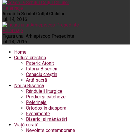
Pelerinaje
Acasă la Schitul Colţul Chiliilor
iul. 14, 2016
Pelerinaje
Figura unui Arhiepiscop Preşedinte
iul. 14, 2016
Home
Cultură creștină
Pateric Atonit
Istoria Bisericii
Cenaclu creștin
Artă sacră
Noi și Biserica
Rânduieli liturgice
Predici și cateheze
Pelerinaje
Ortodox în diaspora
Evenimente
Biserici și mănăstiri
Viață curată
Nevoințe contemporane