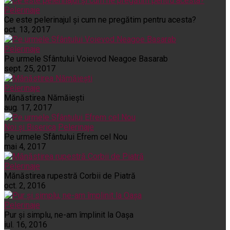
Pelerinaje
Ce este pelerinajul şi cum ne pregătim pentru acesta?
oct. 13, 2017
Pelerinaje
Pe urmele Sfântului Voievod Neagoe Basarab
sept. 25, 2017
Pelerinaje
Mănăstirea Nămăiești
aug. 17, 2017
Noi și Biserica
Pelerinaje
Pe urmele Sfântului Efrem cel Nou
mai 4, 2017
Pelerinaje
Mănăstirea rupestră Corbii de Piatră
oct. 2, 2016
Pelerinaje
Pur şi simplu, ne-am împlinit la Oaşa
iul. 16, 2016