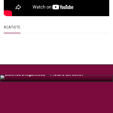
ACATISTE
Biserica Drăgănescu – Pictura din suflet