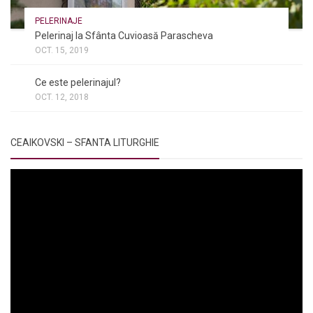
PELERINAJE
Pelerinaj la Sfânta Cuvioasă Parascheva
OCT. 15, 2019
NOI ȘI BISERICA
/
PELERINAJE
/
RÂNDUIELI LITURGICE
Ce este pelerinajul?
OCT. 12, 2018
CEAIKOVSKI – SFANTA LITURGHIE