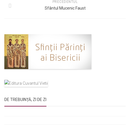
PRECEDENTUL
Sfântul Mucenic Faust
DE TREBUINȚĂ, ZI DE ZI
Rugăciunile Sfintei Treimi
Rugăciunea Sfântului Efrem Sirul
Rugăciune pentru luminarea minții copiilor