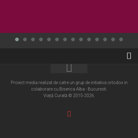
Home
Cultură creștină
Proiect media realizat de catre un grup de initiativa ortodox in
colaborare cu Biserica Alba - Bucuresti.
Pateric Atonit
Viață Curată © 2015-2026.
Istoria Bisericii
Cenaclu creștin
Artă sacră
Noi și Biserica