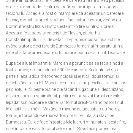
Sfinti Parinti, adunati la Niceea. Pe care l-au întarit si l-au pecetluit
si celelalte sinoade. Pentru ca ocârmuind împaratia Teodosie,
Ortodox în diaspora
feciorul lui Arcadie, a fost o întâmplare ca aceasta: un oarecare
Evenimente
Eutihie, monah si preot, s-a facut începator eresului, zicând ca
Domnul nostru Iisus Hristos este într-o fire si într-o lucrare.
Biserici și mănăstiri
Acesta a fost scos si caterisit de Flavian, patriarhul
Viață curată
Constantinopolului, si de ceilalti drept-credinciosi. Însa Eutihie,
având ajutor pe cei fara de Dumnezeu fameni ai împaratului, n-a
Nevoințe contemporane
încetat a face amestecare si tulburare, pâna ce a murit Teodosie.
Familia de azi
Dupa ce a luat împaratia, Marcian a poruncit sa se faca sinod a
Casa curată
toata lumea, si s-au adunat 630 de episcopi. Si alcatuind si o
parte si alta, adica drept-credinciosii si ereticii, doua tomuri si
Adicții și vindecări
deschizând racla Sf. Mucenite Eufimia, le-au pecetluit, si le-au pus
Gadgeturi cu două tăișuri
pe pieptul ei. Si peste putine zile facând rugaciune si deschizând,
au vazut si s-au spaimântat; pentru ca au vazut tomul ereticilor
Bucătărie biblică
lepadat sub picioarele sfintei, iar tomul drept-credinciosilor tinut
în cinstitele ei mâini. Vazând o minune ca aceasta s-au îngrozit
Interviuri
toti. Si, întorcându-se mai vârtos spre credinta, au slavit pe
Puncte de Vedere
Dumnezeu, Cel ce face în toate zilele lucruri minunate si peste fire,
spre întoarcerea si folosul celor multi. Si se face pomenirea