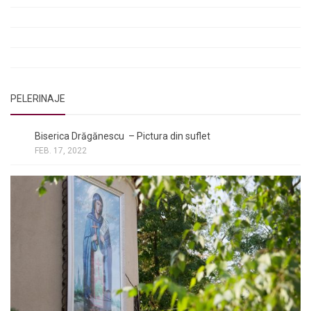
Rugăciuni de lăsare în voia Domnului
Rugăciuni de mulțumire
Rugăciuni către Sfânta Cuvioasă Parascheva
PELERINAJE
NOI ȘI BISERICA
/
PELERINAJE
Biserica Drăgănescu – Pictura din suflet
FEB. 17, 2022