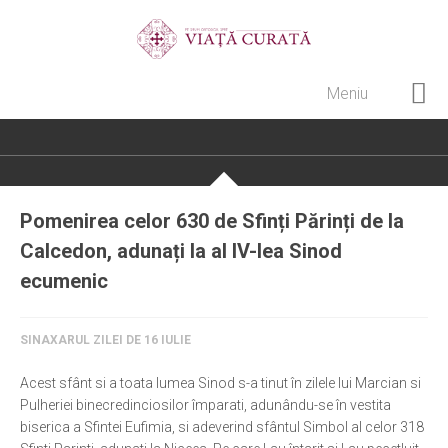
Meniu
Home
Cultură creștină
Pateric Atonit
Pomenirea celor 630 de Sfinți Părinți de la
Istoria Bisericii
Calcedon, adunați la al IV-lea Sinod
Cenaclu creștin
ecumenic
Artă sacră
SINAXARUL ZILEI DE 16 IULIE
Noi și Biserica
Rânduieli liturgice
Acest sfânt si a toata lumea Sinod s-a tinut în zilele lui Marcian si
Pulheriei binecredinciosilor împarati, adunându-se în vestita
Predici și cateheze
biserica a Sfintei Eufimia, si adeverind sfântul Simbol al celor 318
Pelerinaje