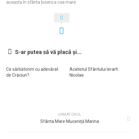
aceasta în sfânta biserica cea mare.
S-ar putea să vă placă și...
Ce sărbătorim cu adevărat
Acatistul Sfântului Ierarh
de Crăciun?
Nicolae
URMATORUL
Sfânta Mare Muceniță Marina