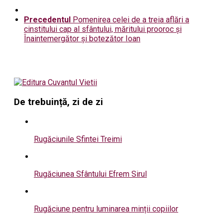
Precedentul
Pomenirea celei de a treia aflări a
cinstitului cap al sfântului, măritului prooroc și
Înaintemergător și botezător Ioan
De trebuință, zi de zi
Rugăciunile Sfintei Treimi
Rugăciunea Sfântului Efrem Sirul
Rugăciune pentru luminarea minții copiilor