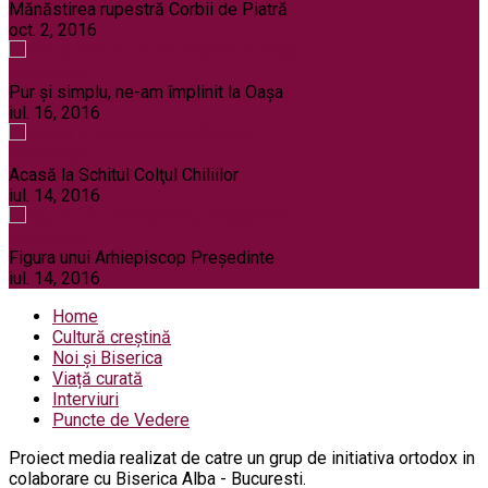
Mănăstirea rupestră Corbii de Piatră
oct. 2, 2016
Pelerinaje
Pur şi simplu, ne-am împlinit la Oaşa
iul. 16, 2016
Pelerinaje
Acasă la Schitul Colţul Chiliilor
iul. 14, 2016
Pelerinaje
Figura unui Arhiepiscop Preşedinte
iul. 14, 2016
Home
Cultură creștină
Noi și Biserica
Viață curată
Interviuri
Puncte de Vedere
Proiect media realizat de catre un grup de initiativa ortodox in
colaborare cu Biserica Alba - Bucuresti.