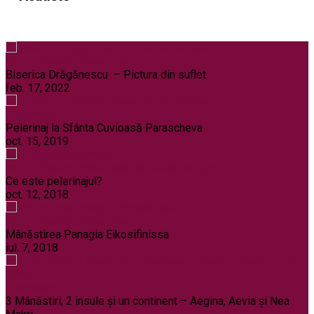
Noi și Biserica
Pelerinaje
Biserica Drăgănescu – Pictura din suflet
feb. 17, 2022
Pelerinaje
Pelerinaj la Sfânta Cuvioasă Parascheva
oct. 15, 2019
Noi și Biserica
Pelerinaje
Rânduieli liturgice
Ce este pelerinajul?
oct. 12, 2018
Noi și Biserica
Pelerinaje
Mânăstirea Panagia Eikosifinissa
iul. 7, 2018
Pelerinaje
3 Mânăstiri, 2 insule și un continent – Aegina, Aevia și Nea