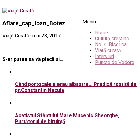
Meniu
Aflare_cap_Ioan_Botez
Home
Viață Curată · mai 23, 2017
Cultură creștină
Noi și Biserica
Viață curată
Interviuri
S-ar putea să vă placă și...
Puncte de Vedere
Când portocalele erau albastre… Predică rostită de
pr.Constantin Necula
Acatistul Sfântului Mare Mucenic Gheorghe,
Purtătorul de biruință