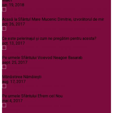
Makri
iun. 19, 2018
Noi și Biserica
Pelerinaje
Acasă la Sfântul Mare Mucenic Dimitrie, izvorâtorul de mir
oct. 26, 2017
Pelerinaje
Ce este pelerinajul şi cum ne pregătim pentru acesta?
oct. 13, 2017
Pelerinaje
Pe urmele Sfântului Voievod Neagoe Basarab
sept. 25, 2017
Pelerinaje
Mănăstirea Nămăiești
aug. 17, 2017
Noi și Biserica
Pelerinaje
Pe urmele Sfântului Efrem cel Nou
mai 4, 2017
Pelerinaje