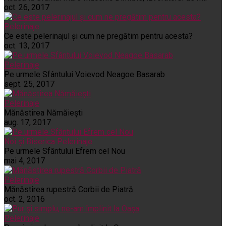
oct. 26, 2017
Pelerinaje
Ce este pelerinajul şi cum ne pregătim pentru acesta?
oct. 13, 2017
Pelerinaje
Pe urmele Sfântului Voievod Neagoe Basarab
sept. 25, 2017
Pelerinaje
Mănăstirea Nămăiești
aug. 17, 2017
Noi și Biserica
Pelerinaje
Pe urmele Sfântului Efrem cel Nou
mai 4, 2017
Pelerinaje
Mănăstirea rupestră Corbii de Piatră
oct. 2, 2016
Pelerinaje