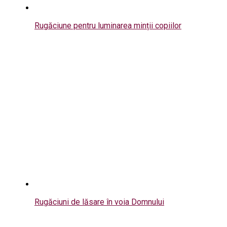
Rugăciune pentru luminarea minții copiilor
Rugăciuni de lăsare în voia Domnului