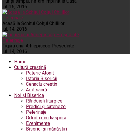
Pur şi simplu, ne-am împlinit la Oaşa
iul. 16, 2016
Pelerinaje
Acasă la Schitul Colţul Chiliilor
iul. 14, 2016
Pelerinaje
Figura unui Arhiepiscop Preşedinte
iul. 14, 2016
Home
Cultură creștină
Pateric Atonit
Istoria Bisericii
Cenaclu creștin
Artă sacră
Noi și Biserica
Rânduieli liturgice
Predici și cateheze
Pelerinaje
Ortodox în diaspora
Evenimente
Biserici și mănăstiri