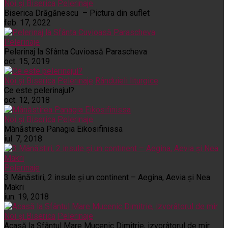
Noi și Biserica
Pelerinaje
Biserica Drăgănescu – Pictura din suflet
feb. 17, 2022
Pelerinaje
Pelerinaj la Sfânta Cuvioasă Parascheva
oct. 15, 2019
Noi și Biserica
Pelerinaje
Rânduieli liturgice
Ce este pelerinajul?
oct. 12, 2018
Noi și Biserica
Pelerinaje
Mânăstirea Panagia Eikosifinissa
iul. 7, 2018
Pelerinaje
3 Mânăstiri, 2 insule și un continent – Aegina, Aevia și Nea
Makri
iun. 19, 2018
Noi și Biserica
Pelerinaje
Acasă la Sfântul Mare Mucenic Dimitrie, izvorâtorul de mir