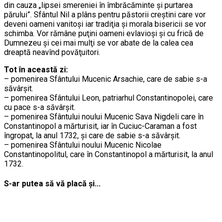
din cauza „lipsei smereniei în îmbrăcăminte şi purtarea
părului”. Sfântul Nil a plâns pentru păstorii creştini care vor
deveni oameni vanitoşi iar tradiţia şi morala bisericii se vor
schimba. Vor rămâne puţini oameni evlavioşi şi cu frică de
Dumnezeu şi cei mai mulţi se vor abate de la calea cea
dreaptă neavînd povăţuitori.
Tot în această zi:
– pomenirea Sfântului Mucenic Arsachie, care de sabie s-a
săvârşit.
– pomenirea Sfântului Leon, patriarhul Constantinopolei, care
cu pace s-a săvârşit.
– pomenirea Sfântului noului Mucenic Sava Nigdeli care în
Constantinopol a mărturisit, iar în Cuciuc-Caraman a fost
îngropat, la anul 1732, şi care de sabie s-a săvârşit.
– pomenirea Sfântului noului Mucenic Nicolae
Constantinopolitul, care în Constantinopol a mărturisit, la anul
1732.
S-ar putea să vă placă și...