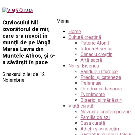
Meniu
Cuviosului Nil
izvorâtorul de mir,
Home
care s-a nevoit în
Cultură creștină
munţii de pe lângă
Pateric Atonit
Marea Lavra din
Istoria Bisericii
Cenaclu creștin
Muntele Athos, şi s-
Artă sacră
a săvârşit în pace
Noi și Biserica
Rânduieli liturgice
Sinaxarul zilei de 12
Predici și cateheze
Noiembrie
Pelerinaje
Ortodox în diaspora
Evenimente
Biserici și mănăstiri
Viață curată
Nevoințe contemporane
Familia de azi
Casa curată
Adicții și vindecări
Gadgeturi cu două tăișuri