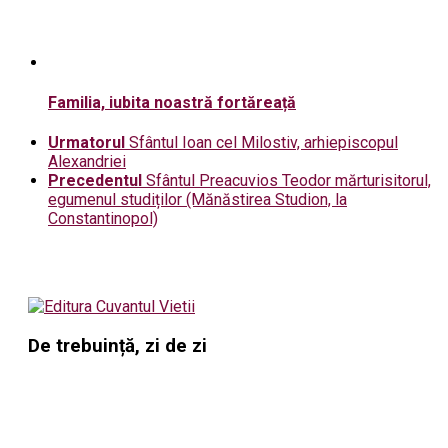
Familia, iubita noastră fortăreață
Urmatorul
Sfântul Ioan cel Milostiv, arhiepiscopul
Alexandriei
Precedentul
Sfântul Preacuvios Teodor mărturisitorul,
egumenul studiților (Mănăstirea Studion, la
Constantinopol)
De trebuință, zi de zi