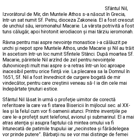
Sfântul Nil,
Izvorâtorul de Mir, din Muntele Athos s-a născut în Grecia,
într-un sat numit Sf. Petru, dioceza Zakoneia. El a fost crescut
de unchiul său, ieromonahul Macarie. La vârsta potrivită a fost
tuns călugăr, apoi hirotonit ierodiacon şi mai târziu ieromonah.
Râvna pentru mai aspre nevoinţe monastice i-a călăuzit pe
unchi şi nepot spre Muntele Athos, unde Macarie şi Nil au trăit
în ascetism într-un loc numit Sfintele Stânci. După moartea Sf.
Macarie, părintele Nil arzînd de zel pentru nevoinţele
duhovniceşti mult mai aspre s-a retras într-un loc aproape
inacesibil pentru orice fiinţă vie. La plecarea sa la Domnul în
1651, Sf. Nil a fost învrednicit de curgere bogată de mir
vindecător, pentru care creştinii veneau să-l ia din cele mai
îndepărtate ţinuturi estice.
Sfântul Nil lăsat în urmă o profeţie uimitor de corectă
referitoare la care va fi starea Bisericii în mijlocul sec. al XX-
lea şi la felul cum vor fi oamenii atunci. Printre invenţiile pe
care le-a profeţit sunt telefonul, avionul şi submarinul. El a mai
atras atenţia şi asupra faptului că mintea omului va fi
întunecată de patimile trupului iar „necinstea şi fărădelegea
vor prinde putere”. Bărbaţii nu se vor mai distinge de femei