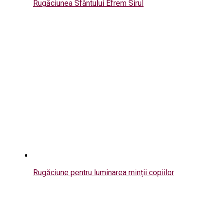
Rugăciunea Sfântului Efrem Sirul
Rugăciune pentru luminarea minții copiilor