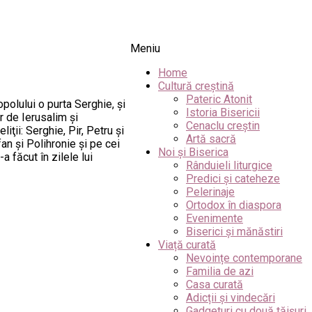
Meniu
Home
Cultură creștină
Pateric Atonit
polului o purta Serghie, şi
Istoria Bisericii
or de Ierusalim şi
Cenaclu creștin
ţii: Serghie, Pir, Petru şi
Artă sacră
an şi Polihronie şi pe cei
Noi și Biserica
 făcut în zilele lui
Rânduieli liturgice
Predici și cateheze
Pelerinaje
Ortodox în diaspora
Evenimente
Biserici și mănăstiri
Viață curată
Nevoințe contemporane
Familia de azi
Casa curată
Adicții și vindecări
Gadgeturi cu două tăișuri