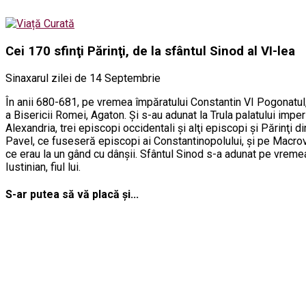
Cei 170 sfinţi Părinţi, de la sfântul Sinod al VI-lea
Sinaxarul zilei de 14 Septembrie
În anii 680-681, pe vremea împăratului Constantin VI Pogonatul, t
a Bisericii Romei, Agaton. Şi s-au adunat la Trula palatului imper
Alexandria, trei episcopi occidentali şi alţi episcopi şi Părinţi 
Pavel, ce fuseseră episcopi ai Constantinopolului, şi pe Macrovie
ce erau la un gând cu dânşii. Sfântul Sinod s-a adunat pe vremea
Iustinian, fiul lui.
S-ar putea să vă placă și...