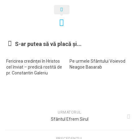
S-ar putea să vă placă și...
Fericirea credinţei în Hristos
Pe urmele Sfântului Voievod
cel înviat – predică rostită de
Neagoe Basarab
pr. Constantin Galeriu
URMATORUL
Sfântul Efrem Sirul
PRECEDENTUL