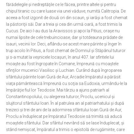
fărădelegile şi nedreptăţile ce le făcea, printre altele şi pentru
Ortodox în diaspora
chipul tiranic cu care luase via unei văduve, numită Calitropia. De
aceea a fost izgonit de două ori din scaun, şi iarăşi a fost chemat
Evenimente
la păstoriţii săi. Dar a treia şi cea din urmă oară, a fost trimis la
Biserici și mănăstiri
Cucus. De aici l-au dus la Aravissos şi apoi la Pitius, oraşe nu
numai lipsite de cele trebuincioase, dar şi totdeauna prădate de
Viață curată
isauri, vecinii lor. Deci, aflându-se acest mare părinte şi înger în
Nevoințe contemporane
trup acolo în Pitius, a fost chemat de Domnul şi Stăpânul tuturor
şi s-a mutat la veşnicele locaşuri, în anul 407. Iar sfintele lui
Familia de azi
moaşte au fost îngropate în Comane, împreună cu moaştele
Casa curată
sfinţilor mucenici Vasilisc şi Luchian. Curând după îngroparea
sfântului părinte Ioan Gură de Aur, Arcadie împăratul a părăsit
Adicții și vindecări
viaţa pământească împreună cu soţia sa Eudoxia, urmându-le la
Gadgeturi cu două tăișuri
împărăţie fiul lor Teodosie. Mai târziu a ajuns patriarh al
Constantinopolului, cu alegerea tuturor, Proclu, ucenicul şi
Bucătărie biblică
slujitorul sfântului Ioan. În al patrulea an al patriarhatului şi după
treizeci şi trei de ani de la adormirea sfântului Ioan Gură de Aur,
Interviuri
Proclu a înduplecat pe împăratul Teodosie să trimită să aducă
Puncte de Vedere
moaştele sfântului. Dar sfântul nevrând să se lase înduplecat, şi
stând nemişcat, împăratul a trimis o epistolă de rugăminte, care