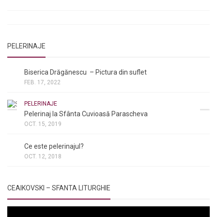
Rugăciuni către Sfânta Cuvioasă Parascheva
PELERINAJE
NOI ȘI BISERICA
/
PELERINAJE
Biserica Drăgănescu – Pictura din suflet
FEB. 17, 2022
PELERINAJE
Pelerinaj la Sfânta Cuvioasă Parascheva
OCT. 15, 2019
NOI ȘI BISERICA
/
PELERINAJE
/
RÂNDUIELI LITURGICE
Ce este pelerinajul?
OCT. 12, 2018
CEAIKOVSKI – SFANTA LITURGHIE