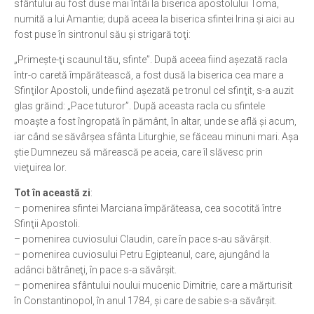
sfântului au fost duse mai întâi la biserica apostolului Toma,
numită a lui Amantie; după aceea la biserica sfintei Irina şi aici au
fost puse în sintronul său şi strigară toţi:
„Primeşte-ţi scaunul tău, sfinte”. După aceea fiind aşezată racla
într-o caretă împărătească, a fost dusă la biserica cea mare a
Sfinţilor Apostoli, unde fiind aşezată pe tronul cel sfinţit, s-a auzit
glas grăind: „Pace tuturor”. După aceasta racla cu sfintele
moaşte a fost îngropată în pământ, în altar, unde se află şi acum,
iar când se săvârşea sfânta Liturghie, se făceau minuni mari. Aşa
ştie Dumnezeu să mărească pe aceia, care îl slăvesc prin
vieţuirea lor.
Tot în această zi
:
– pomenirea sfintei Marciana împărăteasa, cea socotită între
Sfinţii Apostoli.
– pomenirea cuviosului Claudin, care în pace s-au săvârşit.
– pomenirea cuviosului Petru Egipteanul, care, ajungând la
adânci bătrâneţi, în pace s-a săvârşit.
– pomenirea sfântului noului mucenic Dimitrie, care a mărturisit
în Constantinopol, în anul 1784, şi care de sabie s-a săvârşit.