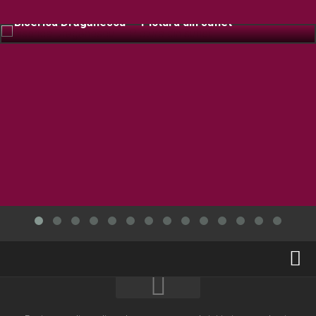
Biserica Drăgănescu – Pictura din suflet
Home
Cultură creștină