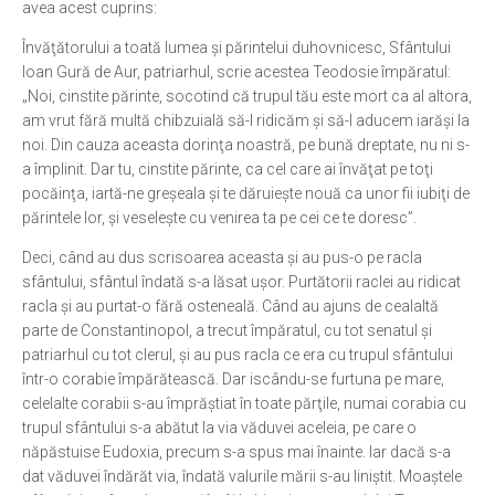
avea acest cuprins:
Învăţătorului a toată lumea şi părintelui duhovnicesc, Sfântului
Ioan Gură de Aur, patriarhul, scrie acestea Teodosie împăratul:
„Noi, cinstite părinte, socotind că trupul tău este mort ca al altora,
am vrut fără multă chibzuială să-l ridicăm şi să-l aducem iarăşi la
noi. Din cauza aceasta dorinţa noastră, pe bună dreptate, nu ni s-
a împlinit. Dar tu, cinstite părinte, ca cel care ai învăţat pe toţi
pocăinţa, iartă-ne greşeala şi te dăruieşte nouă ca unor fii iubiţi de
părintele lor, şi veseleşte cu venirea ta pe cei ce te doresc”.
Deci, când au dus scrisoarea aceasta şi au pus-o pe racla
sfântului, sfântul îndată s-a lăsat uşor. Purtătorii raclei au ridicat
racla şi au purtat-o fără osteneală. Când au ajuns de cealaltă
parte de Constantinopol, a trecut împăratul, cu tot senatul şi
patriarhul cu tot clerul, şi au pus racla ce era cu trupul sfântului
într-o corabie împărătească. Dar iscându-se furtuna pe mare,
celelalte corabii s-au împrăştiat în toate părţile, numai corabia cu
trupul sfântului s-a abătut la via văduvei aceleia, pe care o
năpăstuise Eudoxia, precum s-a spus mai înainte. Iar dacă s-a
dat văduvei îndărăt via, îndată valurile mării s-au liniştit. Moaştele