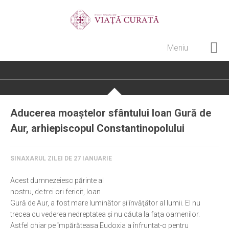
Meniu
Home
Cultură creștină
Pateric Atonit
Aducerea moaștelor sfântului Ioan Gură de
Istoria Bisericii
Aur, arhiepiscopul Constantinopolului
Cenaclu creștin
Artă sacră
SINAXARUL ZILEI DE 27 IANUARIE
Noi și Biserica
Acest dumnezeiesc părinte al
nostru, de trei ori fericit, Ioan
Rânduieli liturgice
Gură de Aur, a fost mare luminător şi învăţător al lumii. El nu
Predici și cateheze
trecea cu vederea nedreptatea şi nu căuta la faţa oamenilor.
Astfel chiar pe împărăteasa Eudoxia a înfruntat-o pentru
Pelerinaje