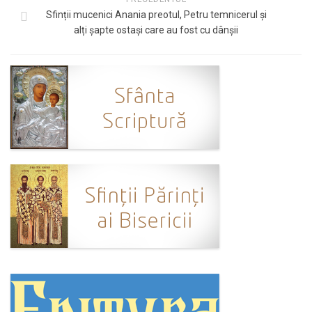
Sfinții mucenici Anania preotul, Petru temnicerul și
alți șapte ostași care au fost cu dânșii