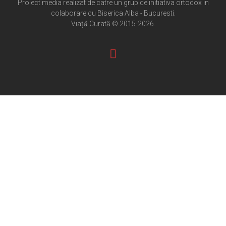
Proiect media realizat de catre un grup de initiativa ortodox in
colaborare cu Biserica Alba - Bucuresti.
Pateric Atonit
Viață Curată © 2015-2026.
Istoria Bisericii
Cenaclu creștin
Artă sacră
Noi și Biserica
Rânduieli liturgice
Predici și cateheze
Pelerinaje
Ortodox în diaspora
Evenimente
Biserici și mănăstiri
Viață curată
Nevoințe contemporane