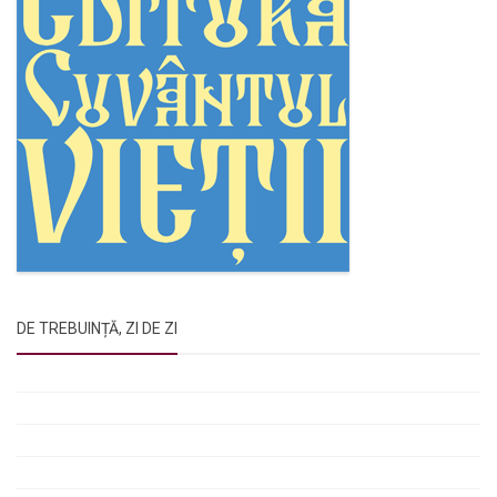
DE TREBUINȚĂ, ZI DE ZI
Rugăciunile Sfintei Treimi
Rugăciunea Sfântului Efrem Sirul
Rugăciune pentru luminarea minții copiilor
Rugăciuni de lăsare în voia Domnului
Rugăciuni de mulțumire