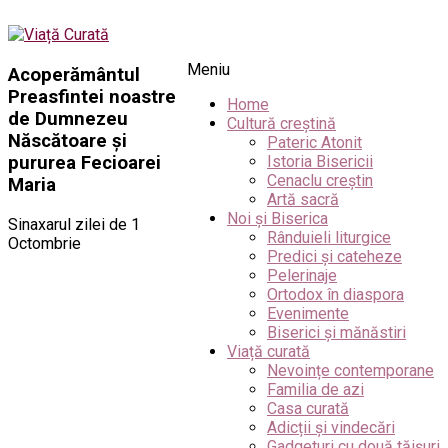
Meniu
Acoperământul
Preasfintei noastre
Home
de Dumnezeu
Cultură creștină
Născătoare şi
Pateric Atonit
pururea Fecioarei
Istoria Bisericii
Cenaclu creștin
Maria
Artă sacră
Noi și Biserica
Sinaxarul zilei de 1
Rânduieli liturgice
Octombrie
Predici și cateheze
Pelerinaje
Ortodox în diaspora
Evenimente
Biserici și mănăstiri
Viață curată
Nevoințe contemporane
Familia de azi
Casa curată
Adicții și vindecări
Gadgeturi cu două tăișuri