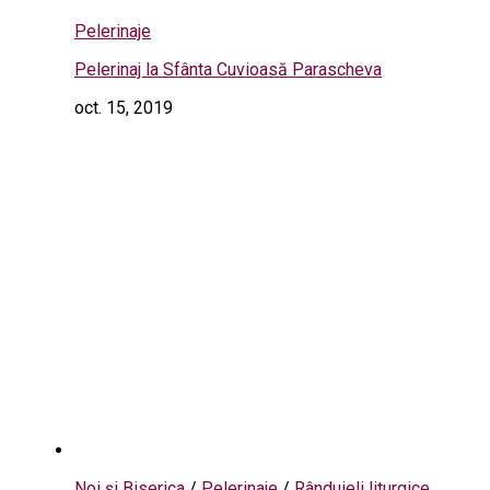
Pelerinaje
Pelerinaj la Sfânta Cuvioasă Parascheva
oct. 15, 2019
Noi și Biserica
/
Pelerinaje
/
Rânduieli liturgice