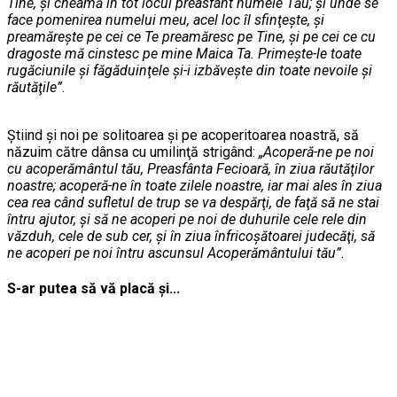
Tine, şi cheamă în tot locul preasfânt numele Tău; şi unde se
face pomenirea numelui meu, acel loc îl sfinţeşte, şi
preamăreşte pe cei ce Te preamăresc pe Tine, şi pe cei ce cu
dragoste mă cinstesc pe mine Maica Ta. Primeşte-le toate
rugăciunile şi făgăduinţele şi-i izbăveşte din toate nevoile şi
răutăţile”
.
Știind şi noi pe solitoarea şi pe acoperitoarea noastră, să
năzuim către dânsa cu umilinţă strigând:
„Acoperă-ne pe noi
cu acoperământul tău, Preasfânta Fecioară, în ziua răutăţilor
noastre; acoperă-ne în toate zilele noastre, iar mai ales în ziua
cea rea când sufletul de trup se va despărţi, de faţă să ne stai
întru ajutor, şi să ne acoperi pe noi de duhurile cele rele din
văzduh, cele de sub cer, şi în ziua înfricoşătoarei judecăţi, să
ne acoperi pe noi întru ascunsul Acoperământului tău”
.
S-ar putea să vă placă și...