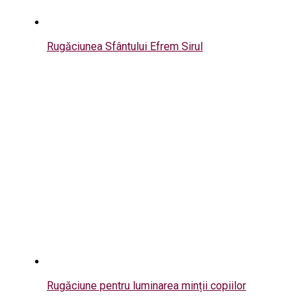
Rugăciunea Sfântului Efrem Sirul
Rugăciune pentru luminarea minții copiilor