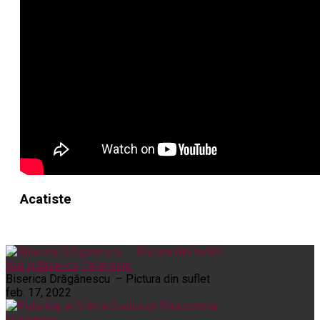
Acatiste
Noi și Biserica
Pelerinaje
Biserica Drăgănescu – Pictura din suflet
feb. 17, 2022
Pelerinaje