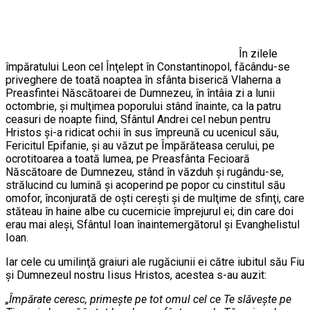
În zilele
împăratului Leon cel Înţelept în Constantinopol, făcându-se
priveghere de toată noaptea în sfânta biserică Vlaherna a
Preasfintei Născătoarei de Dumnezeu, în întâia zi a lunii
octombrie, şi mulţimea poporului stând înainte, ca la patru
ceasuri de noapte fiind, Sfântul Andrei cel nebun pentru
Hristos şi-a ridicat ochii în sus împreună cu ucenicul său,
Fericitul Epifanie, şi au văzut pe Împărăteasa cerului, pe
ocrotitoarea a toată lumea, pe Preasfânta Fecioară
Născătoare de Dumnezeu, stând în văzduh şi rugându-se,
strălucind cu lumină şi acoperind pe popor cu cinstitul său
omofor, înconjurată de oşti cereşti şi de mulţime de sfinţi, care
stăteau în haine albe cu cucernicie împrejurul ei; din care doi
erau mai aleşi, Sfântul Ioan înaintemergătorul şi Evanghelistul
Ioan.
Iar cele cu umilinţă graiuri ale rugăciunii ei către iubitul său Fiu
şi Dumnezeul nostru Iisus Hristos, acestea s-au auzit:
„Împărate ceresc, primeşte pe tot omul cel ce Te slăveşte pe