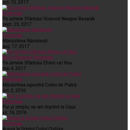
oct. 13, 2017
Pelerinaje
Pe urmele Sfântului Voievod Neagoe Basarab
sept. 25, 2017
Pelerinaje
Mănăstirea Nămăiești
aug. 17, 2017
Noi și Biserica
Pelerinaje
Pe urmele Sfântului Efrem cel Nou
mai 4, 2017
Pelerinaje
Mănăstirea rupestră Corbii de Piatră
oct. 2, 2016
Pelerinaje
Pur şi simplu, ne-am împlinit la Oaşa
iul. 16, 2016
Pelerinaje
Acasă la Schitul Colţul Chiliilor