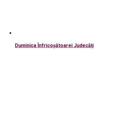
Duminica Înfricoşătoarei Judecăţi