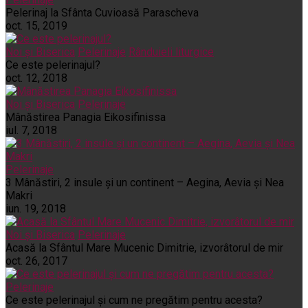
Pelerinaj la Sfânta Cuvioasă Parascheva
oct. 15, 2019
Noi și Biserica
Pelerinaje
Rânduieli liturgice
Ce este pelerinajul?
oct. 12, 2018
Noi și Biserica
Pelerinaje
Mânăstirea Panagia Eikosifinissa
iul. 7, 2018
Pelerinaje
3 Mânăstiri, 2 insule și un continent – Aegina, Aevia și Nea
Makri
iun. 19, 2018
Noi și Biserica
Pelerinaje
Acasă la Sfântul Mare Mucenic Dimitrie, izvorâtorul de mir
oct. 26, 2017
Pelerinaje
Ce este pelerinajul şi cum ne pregătim pentru acesta?