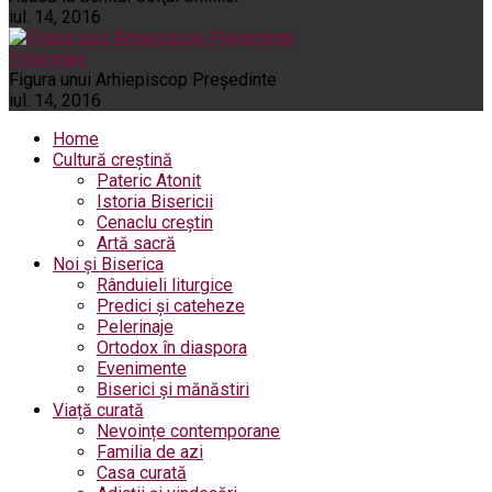
iul. 14, 2016
Pelerinaje
Figura unui Arhiepiscop Preşedinte
iul. 14, 2016
Home
Cultură creștină
Pateric Atonit
Istoria Bisericii
Cenaclu creștin
Artă sacră
Noi și Biserica
Rânduieli liturgice
Predici și cateheze
Pelerinaje
Ortodox în diaspora
Evenimente
Biserici și mănăstiri
Viață curată
Nevoințe contemporane
Familia de azi
Casa curată