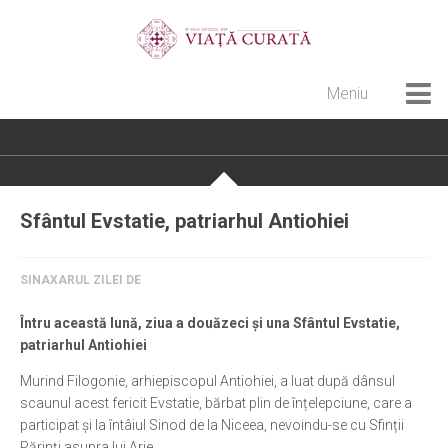
Meniu
Home
Cultură creștină
Pateric Atonit
Sfântul Evstatie, patriarhul Antiohiei
Istoria Bisericii
Cenaclu creștin
SINAXARUL ZILEI DE
Artă sacră
Întru această lună, ziua a douăzeci și una Sfântul Evstatie,
Noi și Biserica
patriarhul Antiohiei
Rânduieli liturgice
Murind Filogonie, arhiepiscopul Antiohiei, a luat după dânsul
scaunul acest fericit Evstatie, bărbat plin de înțelepciune, care a
Predici și cateheze
participat și la întâiul Sinod de la Niceea, nevoindu-se cu Sfinții
Pelerinaje
Părinți asupra lui Arie.