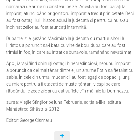
camarazi de arme nu cinsteau pe zei. Aceștia au fost pârâți la
împărat, atunci când prigonitorul împărat a trecut prin cetate. Deci
au fost ostașii lui Hristos aduși la judecată și pentru că nu s-au
închinat zeilor au fost aruncați în temniță.
După trei zile, șezând Maximian la judecată cu mărturisitorii lui
Hristos a poruncit să-i bată cu vine de bou, după care au fost
trimiși în foc, în care au intrat de bunăvoie, rămânând nevătămați.
Apoi, iarăși fiind chinuiți ostașii binecredincioși, nebunul împărat
a poruncit ca cel mai tânăr dintre ei, un anume Fotin să fie tăiat cu
sabia. În cele din urmă, mucenicii au fost legați de copaci și unși
cu miere pentru a fi atacați de muște, țânțari, viespi pe care
răbdându-le zece zile și-au dat sufletele în mâinile lui Dumnezeu.
sursa: Viețile Sfinților pe luna Februarie, ediția a-III-a, editura
Mănăstirea Sihăstria- 2012
Editor: George Cismaru