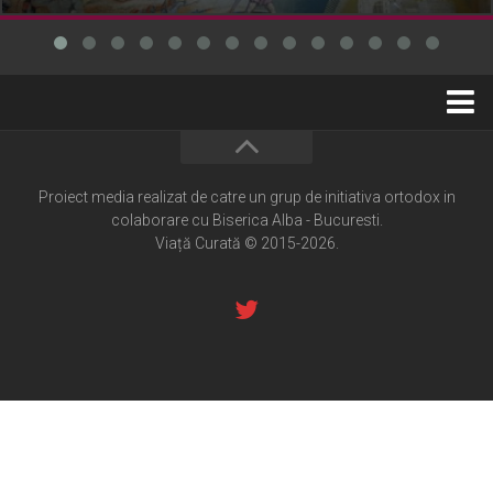
Home
Cultură creștină
Proiect media realizat de catre un grup de initiativa ortodox in
colaborare cu Biserica Alba - Bucuresti.
Pateric Atonit
Viață Curată © 2015-2026.
Istoria Bisericii
Cenaclu creștin
Artă sacră
Noi și Biserica
Rânduieli liturgice
Predici și cateheze
Pelerinaje