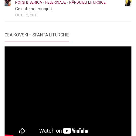
NOI ȘI BISERICA
/
PELERINAJE
/
RÂNDUIELI LITURGICE
Ce este pelerinajul?
OCT. 12, 2018
CEAIKOVSKI – SFANTA LITURGHIE