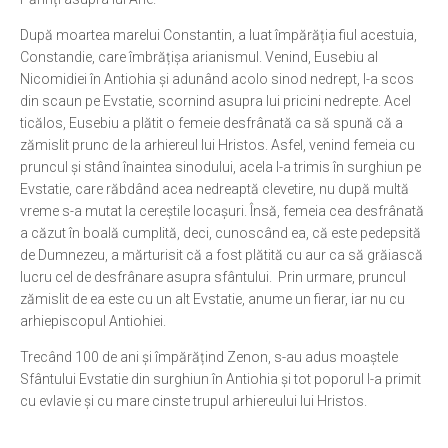
Ortodox în diaspora
După moartea marelui Constantin, a luat împărăția fiul acestuia,
Constandie, care îmbrățișa arianismul. Venind, Eusebiu al
Evenimente
Nicomidiei în Antiohia și adunând acolo sinod nedrept, l-a scos
Biserici și mănăstiri
din scaun pe Evstatie, scornind asupra lui pricini nedrepte. Acel
ticălos, Eusebiu a plătit o femeie desfrânată ca să spună că a
Viață curată
zămislit prunc de la arhiereul lui Hristos. Asfel, venind femeia cu
Nevoințe contemporane
pruncul și stând înaintea sinodului, acela l-a trimis în surghiun pe
Evstatie, care răbdând acea nedreaptă clevetire, nu după multă
Familia de azi
vreme s-a mutat la cereștile locașuri. Însă, femeia cea desfrânată
Casa curată
a căzut în boală cumplită, deci, cunoscând ea, că este pedepsită
de Dumnezeu, a mărturisit că a fost plătită cu aur ca să grăiască
Adicții și vindecări
lucru cel de desfrânare asupra sfântului. Prin urmare, pruncul
Gadgeturi cu două tăișuri
zămislit de ea este cu un alt Evstatie, anume un fierar, iar nu cu
arhiepiscopul Antiohiei.
Bucătărie biblică
Trecând 100 de ani și împărățind Zenon, s-au adus moaștele
Interviuri
Sfântului Evstatie din surghiun în Antiohia și tot poporul l-a primit
cu evlavie și cu mare cinste trupul arhiereului lui Hristos.
Puncte de Vedere