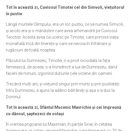
Tot în această zi, Cuviosul Timotei cel din Simvoli, viețuitorul
în pustie
Lângă muntele Olimpului, era un loc pustiu, ce se numea Simvoli,
și acolo era și o mănăstire care avea arhimandrit pe Cuviosul
Teoctist. Acesta avea ca ucenic pe Timotei, care primise viața
monahală încă din tinerețe și care se nevoia în înfrânare și
rugăciuni de toată noaptea.
Plăcutul lui Dumnezeu, Timotei, n-a privit niciodată la fața
femeiască, de aceea, s-a învrednicit a lua de Dumnezeu, darul
facerii de minuni, izgonind duhurile cele viclene din oameni.
Trecând mulți ani, și viețuind singur prin munți și prin pustietăți
întru Dumnezeu, a ajuns la adânci bătrâneți și așa s-a dus la
Domnul.
Tot în această zi, Sfântul Mucenic Mavrichie și cei împreună
cu dânsul, șaptezeci de ostași
În vremea prigoanei lui Maximian, în părțile Siriei, în cetatea
Apamia era un ostaș, anume Mavrichie, care împreună cu 70 de