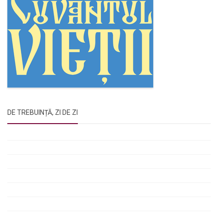
DE TREBUINȚĂ, ZI DE ZI
Rugăciunile Sfintei Treimi
Rugăciunea Sfântului Efrem Sirul
Rugăciune pentru luminarea minții copiilor
Rugăciuni de lăsare în voia Domnului
Rugăciuni de mulțumire
Rugăciuni către Sfânta Cuvioasă Parascheva