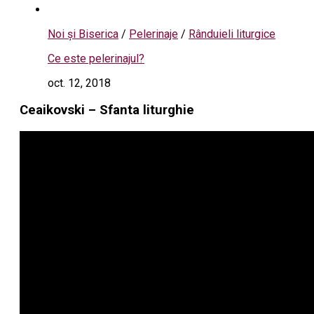
Noi și Biserica
/
Pelerinaje
/
Rânduieli liturgice
Ce este pelerinajul?
oct. 12, 2018
Ceaikovski – Sfanta liturghie