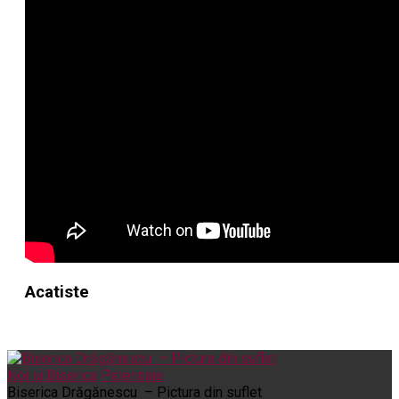
Acatiste
Noi și Biserica
Pelerinaje
Biserica Drăgănescu – Pictura din suflet