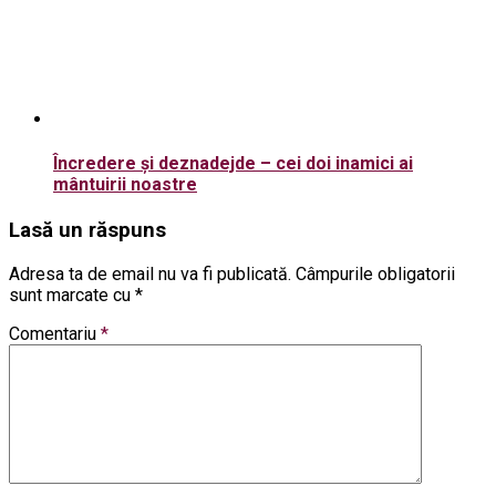
Încredere și deznadejde – cei doi inamici ai
mântuirii noastre
Lasă un răspuns
Adresa ta de email nu va fi publicată.
Câmpurile obligatorii
sunt marcate cu
*
Comentariu
*