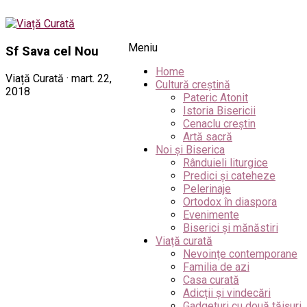
Meniu
Sf Sava cel Nou
Home
Viață Curată · mart. 22,
Cultură creștină
2018
Pateric Atonit
Istoria Bisericii
Cenaclu creștin
Artă sacră
Noi și Biserica
Rânduieli liturgice
Predici și cateheze
Pelerinaje
Ortodox în diaspora
Evenimente
Biserici și mănăstiri
Viață curată
Nevoințe contemporane
Familia de azi
Casa curată
Adicții și vindecări
Gadgeturi cu două tăișuri