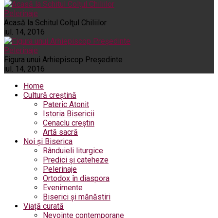
Pelerinaje
Acasă la Schitul Colţul Chiliilor
iul. 14, 2016
Pelerinaje
Figura unui Arhiepiscop Preşedinte
iul. 14, 2016
Home
Cultură creștină
Pateric Atonit
Istoria Bisericii
Cenaclu creștin
Artă sacră
Noi și Biserica
Rânduieli liturgice
Predici și cateheze
Pelerinaje
Ortodox în diaspora
Evenimente
Biserici și mănăstiri
Viață curată
Nevoințe contemporane