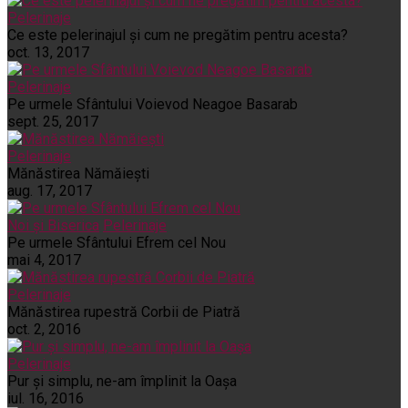
Pelerinaje
Ce este pelerinajul şi cum ne pregătim pentru acesta?
oct. 13, 2017
Pelerinaje
Pe urmele Sfântului Voievod Neagoe Basarab
sept. 25, 2017
Pelerinaje
Mănăstirea Nămăiești
aug. 17, 2017
Noi și Biserica
Pelerinaje
Pe urmele Sfântului Efrem cel Nou
mai 4, 2017
Pelerinaje
Mănăstirea rupestră Corbii de Piatră
oct. 2, 2016
Pelerinaje
Pur şi simplu, ne-am împlinit la Oaşa
iul. 16, 2016