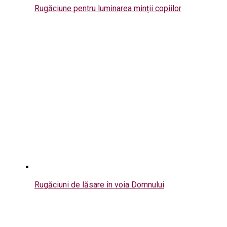
Rugăciune pentru luminarea minții copiilor
Rugăciuni de lăsare în voia Domnului