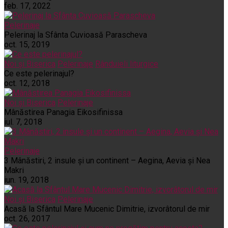
feb. 17, 2022
Pelerinaje
Pelerinaj la Sfânta Cuvioasă Parascheva
oct. 15, 2019
Noi și Biserica
Pelerinaje
Rânduieli liturgice
Ce este pelerinajul?
oct. 12, 2018
Noi și Biserica
Pelerinaje
Mânăstirea Panagia Eikosifinissa
iul. 7, 2018
Pelerinaje
3 Mânăstiri, 2 insule și un continent – Aegina, Aevia și Nea
Makri
iun. 19, 2018
Noi și Biserica
Pelerinaje
Acasă la Sfântul Mare Mucenic Dimitrie, izvorâtorul de mir
oct. 26, 2017