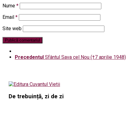
Nume
*
Email
*
Site web
Precedentul
Sfântul Sava cel Nou (†7 aprilie 1948)
De trebuință, zi de zi