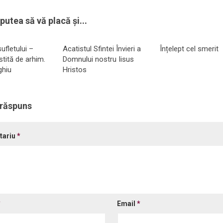
putea să vă placă și...
ufletului –
Acatistul Sfintei Învieri a
Înțelept cel smerit
stită de arhim.
Domnului nostru Iisus
ghiu
Hristos
 răspuns
tariu
*
*
Email
*