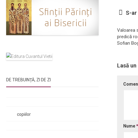
S-ar 
Valoarea s
predică ro
Sofian Bo
Lasă un
DE TREBUINȚĂ, ZI DE ZI
Comen
Rugăciunile Sfintei Treimi
Rugăciunea Sfântului Efrem Sirul
Rugăciune pentru luminarea minții
copiilor
Rugăciuni de lăsare în voia Domnului
Nume
Rugăciuni de mulțumire