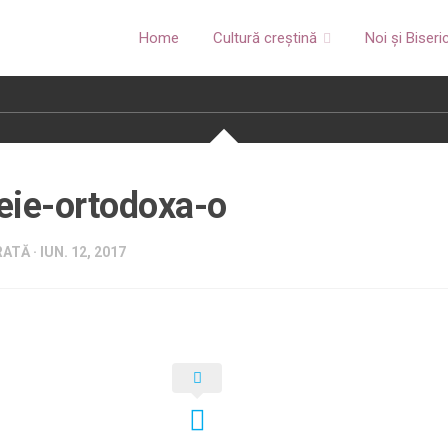
Home
Cultură creștină
Noi și Biseri
eie-ortodoxa-o
ATĂ · IUN. 12, 2017