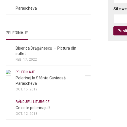
Rugăciuni către Sfânta Cuvioasă
Parascheva
Site w
PELERINAJE
NOI ȘI BISERICA
/
PELERINAJE
Biserica Drăgănescu – Pictura din
suflet
FEB. 17, 2022
PELERINAJE
Pelerinaj la Sfânta Cuvioasă
Parascheva
OCT. 15, 2019
NOI ȘI BISERICA
/
PELERINAJE
/
RÂNDUIELI LITURGICE
Ce este pelerinajul?
OCT. 12, 2018