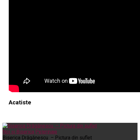
Acatiste
Noi și Biserica
Pelerinaje
Biserica Drăgănescu – Pictura din suflet