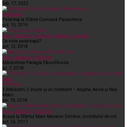
feb. 17, 2022
Pelerinaje
Pelerinaj la Sfânta Cuvioasă Parascheva
oct. 15, 2019
Noi și Biserica
Pelerinaje
Rânduieli liturgice
Ce este pelerinajul?
oct. 12, 2018
Noi și Biserica
Pelerinaje
Mânăstirea Panagia Eikosifinissa
iul. 7, 2018
Pelerinaje
3 Mânăstiri, 2 insule și un continent – Aegina, Aevia și Nea
Makri
iun. 19, 2018
Noi și Biserica
Pelerinaje
Acasă la Sfântul Mare Mucenic Dimitrie, izvorâtorul de mir
oct. 26, 2017