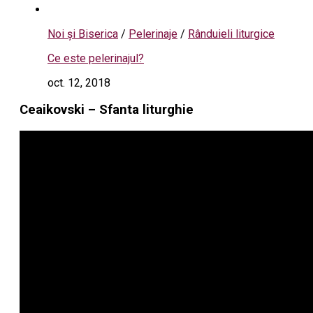
Noi și Biserica
/
Pelerinaje
/
Rânduieli liturgice
Ce este pelerinajul?
oct. 12, 2018
Ceaikovski – Sfanta liturghie