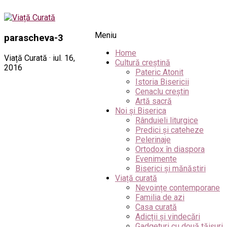
Meniu
parascheva-3
Home
Viață Curată · iul. 16,
Cultură creștină
2016
Pateric Atonit
Istoria Bisericii
Cenaclu creștin
Artă sacră
Noi și Biserica
Rânduieli liturgice
Predici și cateheze
Pelerinaje
Ortodox în diaspora
Evenimente
Biserici și mănăstiri
Viață curată
Nevoințe contemporane
Familia de azi
Casa curată
Adicții și vindecări
Gadgeturi cu două tăișuri