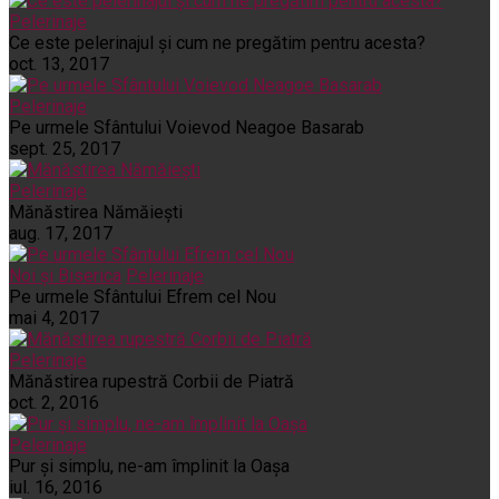
Pelerinaje
Ce este pelerinajul şi cum ne pregătim pentru acesta?
oct. 13, 2017
Pelerinaje
Pe urmele Sfântului Voievod Neagoe Basarab
sept. 25, 2017
Pelerinaje
Mănăstirea Nămăiești
aug. 17, 2017
Noi și Biserica
Pelerinaje
Pe urmele Sfântului Efrem cel Nou
mai 4, 2017
Pelerinaje
Mănăstirea rupestră Corbii de Piatră
oct. 2, 2016
Pelerinaje
Pur şi simplu, ne-am împlinit la Oaşa
iul. 16, 2016