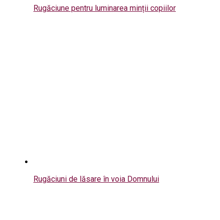
Rugăciune pentru luminarea minții copiilor
Rugăciuni de lăsare în voia Domnului