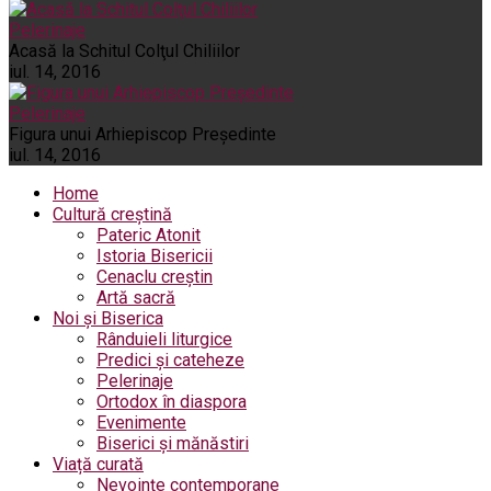
Pelerinaje
Acasă la Schitul Colţul Chiliilor
iul. 14, 2016
Pelerinaje
Figura unui Arhiepiscop Preşedinte
iul. 14, 2016
Home
Cultură creștină
Pateric Atonit
Istoria Bisericii
Cenaclu creștin
Artă sacră
Noi și Biserica
Rânduieli liturgice
Predici și cateheze
Pelerinaje
Ortodox în diaspora
Evenimente
Biserici și mănăstiri
Viață curată
Nevoințe contemporane