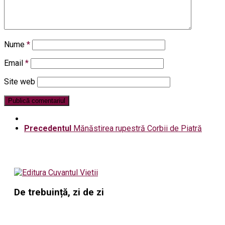
Nume
*
Email
*
Site web
Precedentul
Mănăstirea rupestră Corbii de Piatră
De trebuință, zi de zi