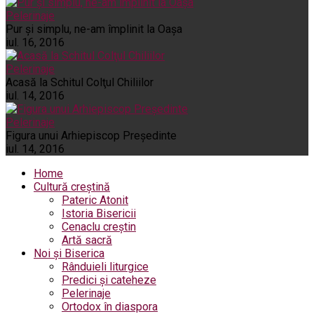
Pelerinaje
Pur şi simplu, ne-am împlinit la Oaşa
iul. 16, 2016
Pelerinaje
Acasă la Schitul Colţul Chiliilor
iul. 14, 2016
Pelerinaje
Figura unui Arhiepiscop Preşedinte
iul. 14, 2016
Home
Cultură creștină
Pateric Atonit
Istoria Bisericii
Cenaclu creștin
Artă sacră
Noi și Biserica
Rânduieli liturgice
Predici și cateheze
Pelerinaje
Ortodox în diaspora