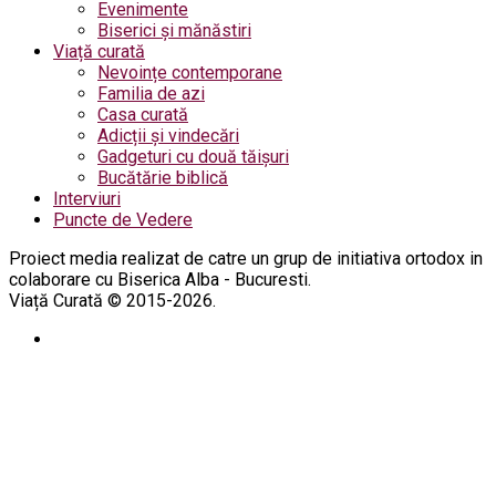
Evenimente
Biserici și mănăstiri
Viață curată
Nevoințe contemporane
Familia de azi
Casa curată
Adicții și vindecări
Gadgeturi cu două tăișuri
Bucătărie biblică
Interviuri
Puncte de Vedere
Proiect media realizat de catre un grup de initiativa ortodox in
colaborare cu Biserica Alba - Bucuresti.
Viață Curată © 2015-2026.