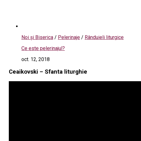
Noi și Biserica
/
Pelerinaje
/
Rânduieli liturgice
Ce este pelerinajul?
oct. 12, 2018
Ceaikovski – Sfanta liturghie