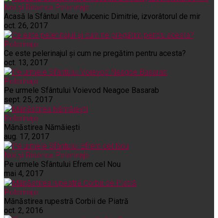
Noi și Biserica
Pelerinaje
Acasă la Sfântul Mare Mucenic Dimitrie, izvorâtorul de mir
oct. 26, 2017
Pelerinaje
Ce este pelerinajul şi cum ne pregătim pentru acesta?
oct. 13, 2017
Pelerinaje
Pe urmele Sfântului Voievod Neagoe Basarab
sept. 25, 2017
Pelerinaje
Mănăstirea Nămăiești
aug. 17, 2017
Noi și Biserica
Pelerinaje
Pe urmele Sfântului Efrem cel Nou
mai 4, 2017
Pelerinaje
Mănăstirea rupestră Corbii de Piatră
oct. 2, 2016