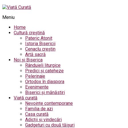
Meniu
Home
Cultură creștină
Pateric Atonit
Istoria Bisericii
Cenaclu creștin
Artă sacră
Noi și Biserica
Rânduieli liturgice
Predici și cateheze
Pelerinaje
Ortodox în diaspora
Evenimente
Biserici și mănăstiri
Viață curată
Nevoințe contemporane
Familia de azi
Casa curată
Adicții și vindecări
Gadgeturi cu două tăișuri