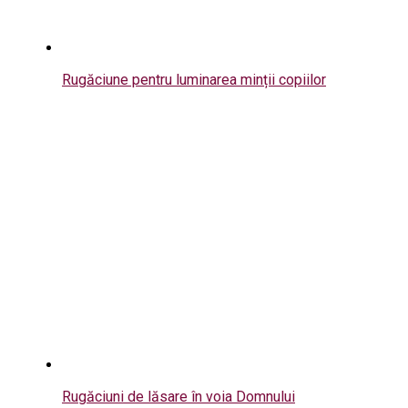
Rugăciune pentru luminarea minții copiilor
Rugăciuni de lăsare în voia Domnului