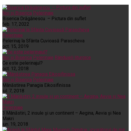
Noi și Biserica
Pelerinaje
Biserica Drăgănescu – Pictura din suflet
feb. 17, 2022
Pelerinaje
Pelerinaj la Sfânta Cuvioasă Parascheva
oct. 15, 2019
Noi și Biserica
Pelerinaje
Rânduieli liturgice
Ce este pelerinajul?
oct. 12, 2018
Noi și Biserica
Pelerinaje
Mânăstirea Panagia Eikosifinissa
iul. 7, 2018
Pelerinaje
3 Mânăstiri, 2 insule și un continent – Aegina, Aevia și Nea
Makri
iun. 19, 2018