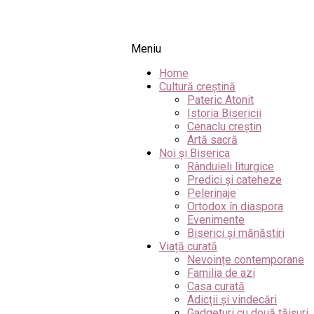
Meniu
Home
Cultură creștină
Pateric Atonit
Istoria Bisericii
Cenaclu creștin
Artă sacră
Noi și Biserica
Rânduieli liturgice
Predici și cateheze
Pelerinaje
Ortodox în diaspora
Evenimente
Biserici și mănăstiri
Viață curată
Nevoințe contemporane
Familia de azi
Casa curată
Adicții și vindecări
Gadgeturi cu două tăișuri