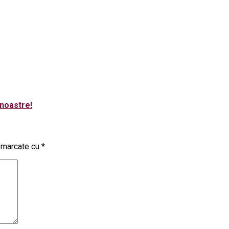
 noastre!
t marcate cu
*