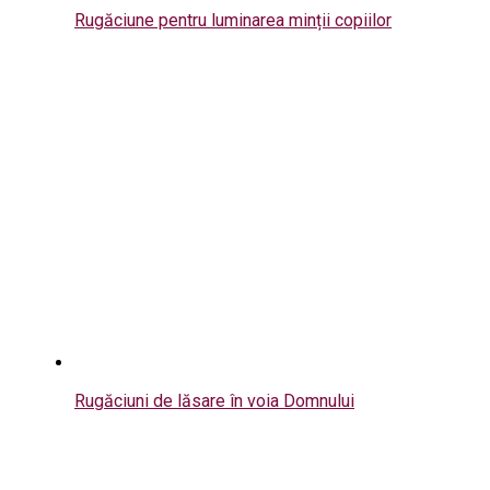
Rugăciune pentru luminarea minții copiilor
Rugăciuni de lăsare în voia Domnului