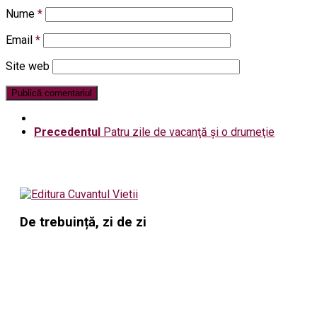
Nume
*
Email
*
Site web
Precedentul
Patru zile de vacanţă şi o drumeţie
De trebuință, zi de zi