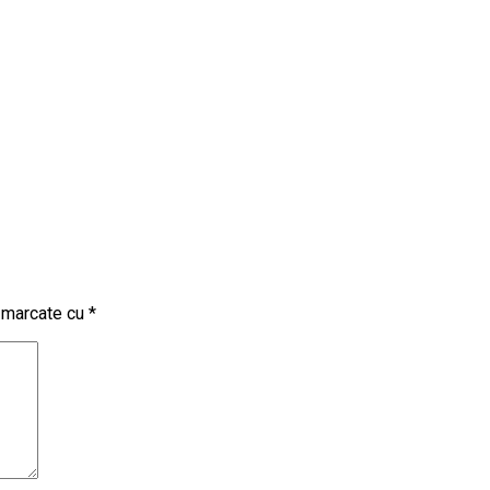
t marcate cu
*