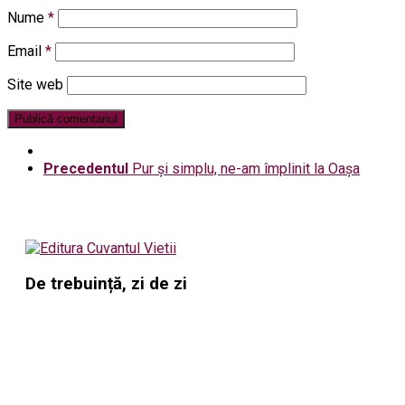
Nume
*
Email
*
Site web
Precedentul
Pur şi simplu, ne-am împlinit la Oaşa
De trebuință, zi de zi