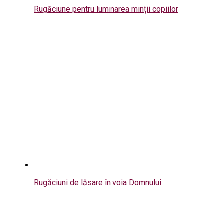
Rugăciune pentru luminarea minții copiilor
Rugăciuni de lăsare în voia Domnului