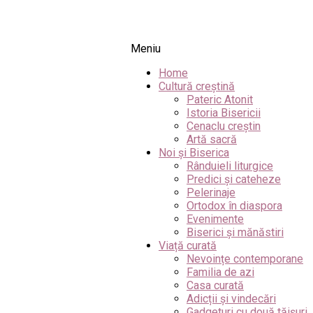
Meniu
Home
Cultură creștină
Pateric Atonit
Istoria Bisericii
Cenaclu creștin
Artă sacră
Noi și Biserica
Rânduieli liturgice
Predici și cateheze
Pelerinaje
Ortodox în diaspora
Evenimente
Biserici și mănăstiri
Viață curată
Nevoințe contemporane
Familia de azi
Casa curată
Adicții și vindecări
Gadgeturi cu două tăișuri