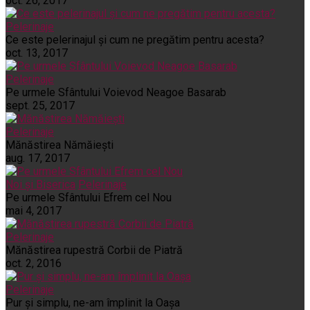
oct. 26, 2017
Pelerinaje
Ce este pelerinajul şi cum ne pregătim pentru acesta?
oct. 13, 2017
Pelerinaje
Pe urmele Sfântului Voievod Neagoe Basarab
sept. 25, 2017
Pelerinaje
Mănăstirea Nămăiești
aug. 17, 2017
Noi și Biserica
Pelerinaje
Pe urmele Sfântului Efrem cel Nou
mai 4, 2017
Pelerinaje
Mănăstirea rupestră Corbii de Piatră
oct. 2, 2016
Pelerinaje
Pur şi simplu, ne-am împlinit la Oaşa