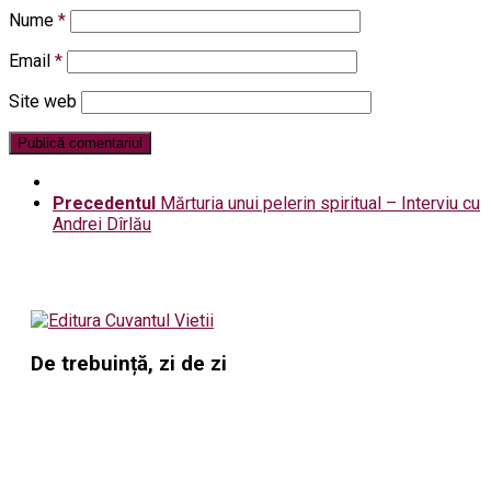
Nume
*
Email
*
Site web
Precedentul
Mărturia unui pelerin spiritual – Interviu cu
Andrei Dîrlău
De trebuință, zi de zi