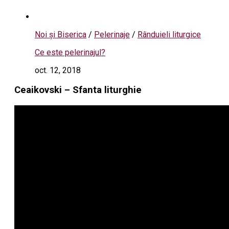
Noi și Biserica
/
Pelerinaje
/
Rânduieli liturgice
Ce este pelerinajul?
oct. 12, 2018
Ceaikovski – Sfanta liturghie