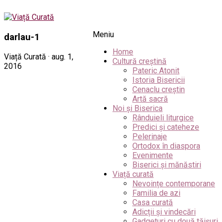
Meniu
darlau-1
Home
Viață Curată · aug. 1,
Cultură creștină
2016
Pateric Atonit
Istoria Bisericii
Cenaclu creștin
Artă sacră
Noi și Biserica
Rânduieli liturgice
Predici și cateheze
Pelerinaje
Ortodox în diaspora
Evenimente
Biserici și mănăstiri
Viață curată
Nevoințe contemporane
Familia de azi
Casa curată
Adicții și vindecări
Gadgeturi cu două tăișuri