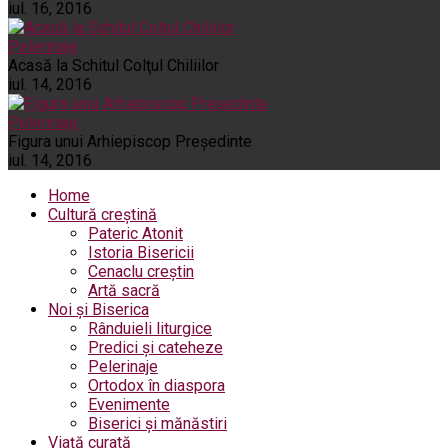
iul. 16, 2016
Pelerinaje
Acasă la Schitul Colţul Chiliilor
iul. 14, 2016
Pelerinaje
Figura unui Arhiepiscop Preşedinte
iul. 14, 2016
Home
Cultură creștină
Pateric Atonit
Istoria Bisericii
Cenaclu creștin
Artă sacră
Noi și Biserica
Rânduieli liturgice
Predici și cateheze
Pelerinaje
Ortodox în diaspora
Evenimente
Biserici și mănăstiri
Viață curată