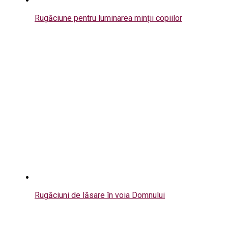
Rugăciune pentru luminarea minții copiilor
Rugăciuni de lăsare în voia Domnului