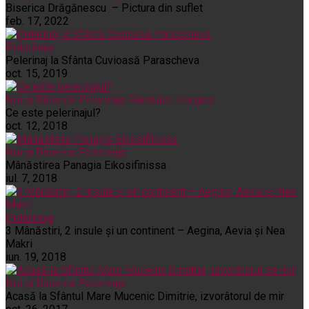
Biserica Drăgănescu – Pictura din suflet
feb. 17, 2022
Pelerinaje
Pelerinaj la Sfânta Cuvioasă Parascheva
oct. 15, 2019
Noi și Biserica
Pelerinaje
Rânduieli liturgice
Ce este pelerinajul?
oct. 12, 2018
Noi și Biserica
Pelerinaje
Mânăstirea Panagia Eikosifinissa
iul. 7, 2018
Pelerinaje
3 Mânăstiri, 2 insule și un continent – Aegina, Aevia și Nea
Makri
iun. 19, 2018
Noi și Biserica
Pelerinaje
Acasă la Sfântul Mare Mucenic Dimitrie, izvorâtorul de mir