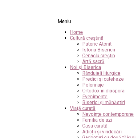
Meniu
Home
Cultură creștină
Pateric Atonit
Istoria Bisericii
Cenaclu creștin
Artă sacră
Noi și Biserica
Rânduieli liturgice
Predici și cateheze
Pelerinaje
Ortodox în diaspora
Evenimente
Biserici și mănăstiri
Viață curată
Nevoințe contemporane
Familia de azi
Casa curată
Adicții și vindecări
Gadgeturi cu două tăișuri