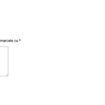
t marcate cu
*