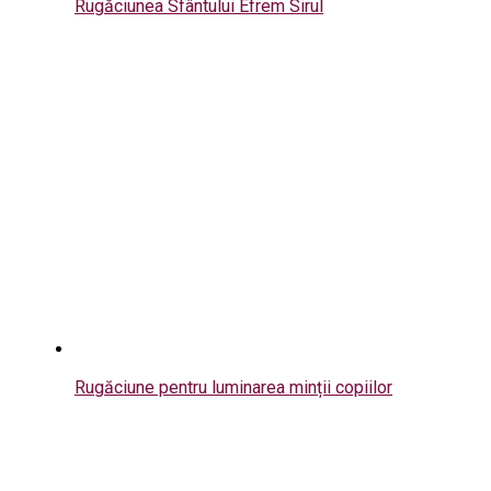
Rugăciunea Sfântului Efrem Sirul
Rugăciune pentru luminarea minții copiilor