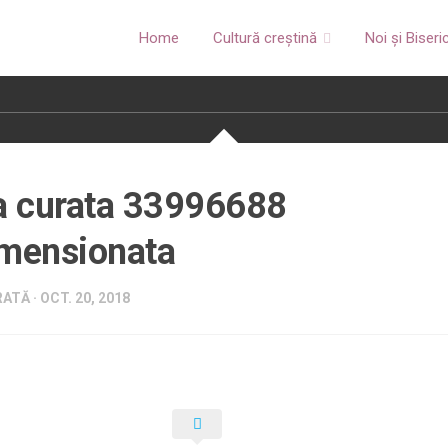
Home
Cultură creștină
Noi și Biseri
a curata 33996688
imensionata
ATĂ · OCT. 20, 2018