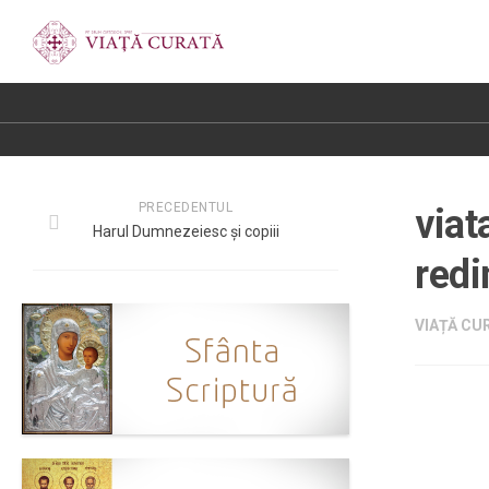
PRECEDENTUL
viat
Harul Dumnezeiesc și copiii
red
VIAȚĂ CUR