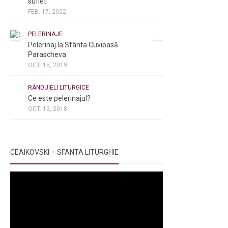
suflet
FEB. 17, 2022
PELERINAJE
Pelerinaj la Sfânta Cuvioasă
Parascheva
OCT. 15, 2019
NOI ȘI BISERICA
/
PELERINAJE
/
RÂNDUIELI LITURGICE
Ce este pelerinajul?
OCT. 12, 2018
CEAIKOVSKI – SFANTA LITURGHIE