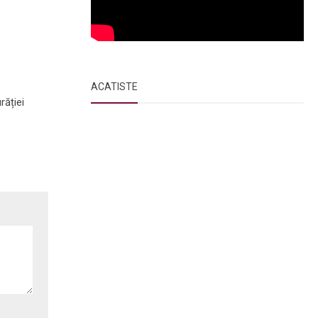
ACATISTE
răției