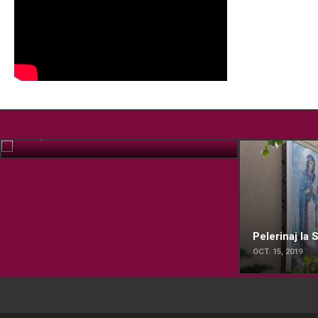
Biserica Drăgănescu – Pictura din suflet
FEB. 17, 2022
Pelerinaj la
OCT. 15, 2019