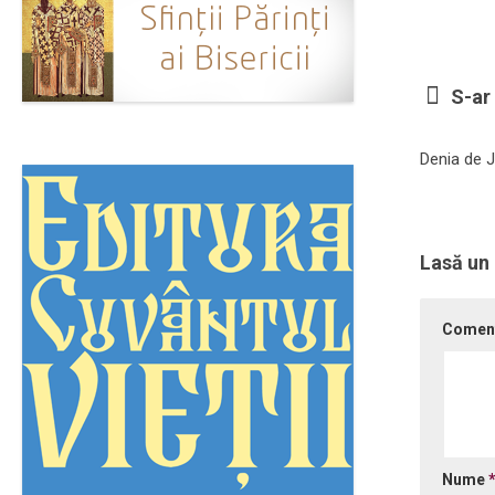
S-ar 
Denia de J
Lasă un
Comen
Nume