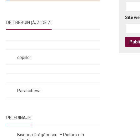
Site w
DE TREBUINȚĂ, ZI DE ZI
Rugăciunile Sfintei Treimi
Rugăciunea Sfântului Efrem Sirul
Rugăciune pentru luminarea minții
copiilor
Rugăciuni de lăsare în voia Domnului
Rugăciuni de mulțumire
Rugăciuni către Sfânta Cuvioasă
Parascheva
PELERINAJE
NOI ȘI BISERICA
/
PELERINAJE
Biserica Drăgănescu – Pictura din