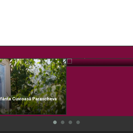
Ce este pelerinajul?
OCT. 12, 2018
 Sfânta Cuvioasă Parascheva