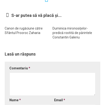
Ortodox în diaspora
S-ar putea să vă placă și...
Evenimente
Biserici și mănăstiri
Canon de rugăciune către
Duminica mironosiţelor-
Viață curată
Sfântul Prooroc Zaharia
predică rostită de părintele
Constantin Galeriu
Nevoințe contemporane
Familia de azi
Lasă un răspuns
Casa curată
Adicții și vindecări
Comentariu
*
Gadgeturi cu două tăișuri
Bucătărie biblică
Interviuri
Puncte de Vedere
Nume
*
Email
*