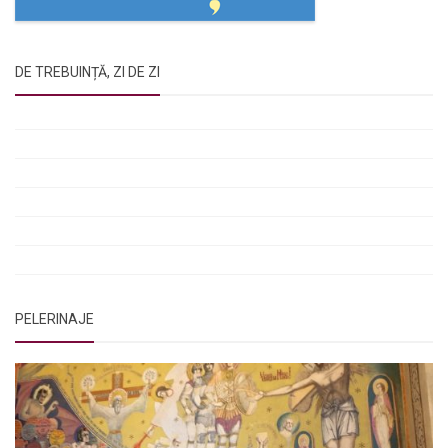
DE TREBUINȚĂ, ZI DE ZI
Rugăciunile Sfintei Treimi
Rugăciunea Sfântului Efrem Sirul
Rugăciune pentru luminarea minții copiilor
Rugăciuni de lăsare în voia Domnului
Rugăciuni de mulțumire
Rugăciuni către Sfânta Cuvioasă Parascheva
PELERINAJE