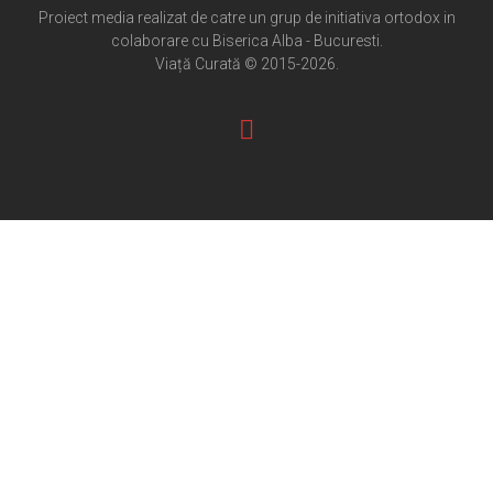
Cultură creștină
Proiect media realizat de catre un grup de initiativa ortodox in
colaborare cu Biserica Alba - Bucuresti.
Pateric Atonit
Viață Curată © 2015-2026.
Istoria Bisericii
Cenaclu creștin
Artă sacră
Noi și Biserica
Rânduieli liturgice
Predici și cateheze
Pelerinaje
Ortodox în diaspora
Evenimente
Biserici și mănăstiri
Viață curată