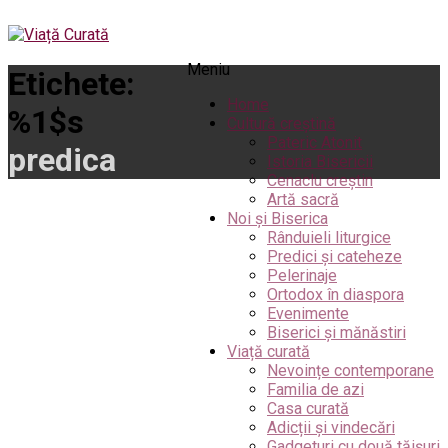
Meniu
Etichete:
Home
%1$s
Cultură creștină
Pateric Atonit
predica
Istoria Bisericii
Cenaclu creștin
Artă sacră
Noi și Biserica
Rânduieli liturgice
Predici și cateheze
Pelerinaje
Ortodox în diaspora
Evenimente
Biserici și mănăstiri
Viață curată
Nevoințe contemporane
Familia de azi
Casa curată
Adicții și vindecări
Gadgeturi cu două tăișuri