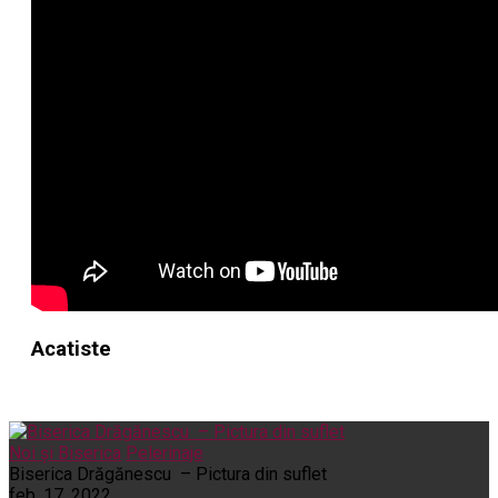
Acatiste
Noi și Biserica
Pelerinaje
Biserica Drăgănescu – Pictura din suflet
feb. 17, 2022