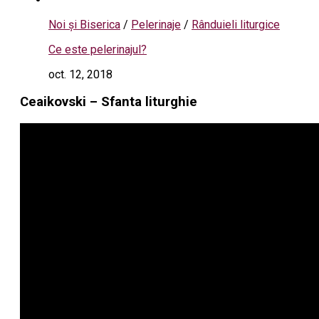
Noi și Biserica
/
Pelerinaje
/
Rânduieli liturgice
Ce este pelerinajul?
oct. 12, 2018
Ceaikovski – Sfanta liturghie