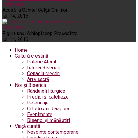
Pelerinaje
Acasă la Schitul Colţul Chiliilor
iul. 14, 2016
Pelerinaje
Figura unui Arhiepiscop Preşedinte
iul. 14, 2016
Home
Cultură creștină
Pateric Atonit
Istoria Bisericii
Cenaclu creștin
Artă sacră
Noi și Biserica
Rânduieli liturgice
Predici și cateheze
Pelerinaje
Ortodox în diaspora
Evenimente
Biserici și mănăstiri
Viață curată
Nevoințe contemporane
Familia de azi