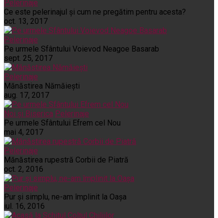
Pelerinaje
Ce este pelerinajul şi cum ne pregătim pentru acesta?
oct. 13, 2017
Pelerinaje
Pe urmele Sfântului Voievod Neagoe Basarab
sept. 25, 2017
Pelerinaje
Mănăstirea Nămăiești
aug. 17, 2017
Noi și Biserica
Pelerinaje
Pe urmele Sfântului Efrem cel Nou
mai 4, 2017
Pelerinaje
Mănăstirea rupestră Corbii de Piatră
oct. 2, 2016
Pelerinaje
Pur şi simplu, ne-am împlinit la Oaşa
iul. 16, 2016