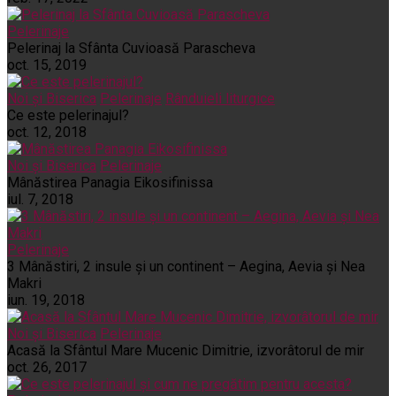
Pelerinaje
Pelerinaj la Sfânta Cuvioasă Parascheva
oct. 15, 2019
Noi și Biserica
Pelerinaje
Rânduieli liturgice
Ce este pelerinajul?
oct. 12, 2018
Noi și Biserica
Pelerinaje
Mânăstirea Panagia Eikosifinissa
iul. 7, 2018
Pelerinaje
3 Mânăstiri, 2 insule și un continent – Aegina, Aevia și Nea
Makri
iun. 19, 2018
Noi și Biserica
Pelerinaje
Acasă la Sfântul Mare Mucenic Dimitrie, izvorâtorul de mir
oct. 26, 2017