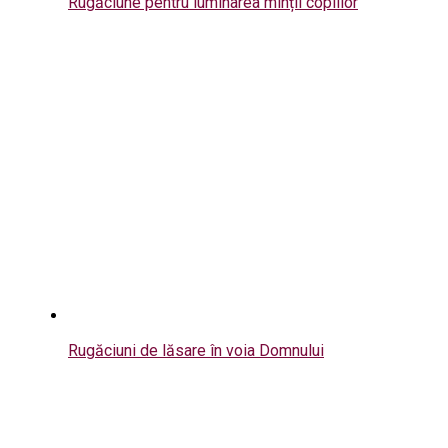
Rugăciune pentru luminarea minții copiilor
Rugăciuni de lăsare în voia Domnului