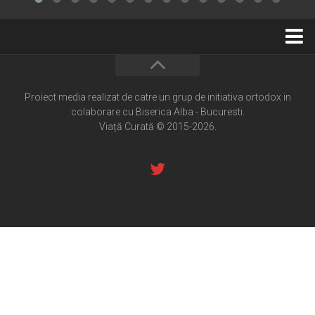
Home
Cultură creștină
Proiect media realizat de catre un grup de initiativa ortodox in
colaborare cu Biserica Alba - Bucuresti.
Pateric Atonit
Viață Curată © 2015-2026.
Istoria Bisericii
Cenaclu creștin
Artă sacră
Noi și Biserica
Rânduieli liturgice
Predici și cateheze
Pelerinaje
Ortodox în diaspora