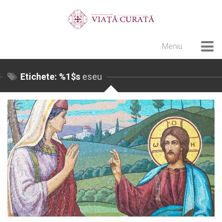
Meniu
Home
Etichete: %1$s
eseu
Cultură creștină
Pateric Atonit
Istoria Bisericii
Cenaclu creștin
Artă sacră
Noi și Biserica
Rânduieli liturgice
Predici și cateheze
Pelerinaje