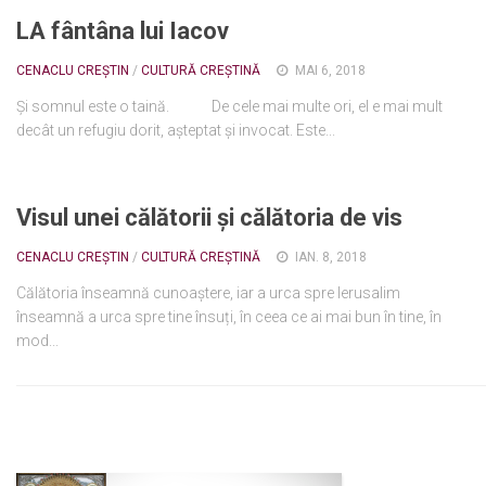
LA fântâna lui Iacov
Ortodox în diaspora
Evenimente
CENACLU CREȘTIN
/
CULTURĂ CREȘTINĂ
MAI 6, 2018
Biserici și mănăstiri
Și somnul este o taină. De cele mai multe ori, el e mai mult
decât un refugiu dorit, așteptat și invocat. Este...
Viață curată
Nevoințe contemporane
Visul unei călătorii și călătoria de vis
Familia de azi
Casa curată
CENACLU CREȘTIN
/
CULTURĂ CREȘTINĂ
IAN. 8, 2018
Adicții și vindecări
Călătoria înseamnă cunoaștere, iar a urca spre Ierusalim
înseamnă a urca spre tine însuți, în ceea ce ai mai bun în tine, în
Gadgeturi cu două tăișuri
mod...
Bucătărie biblică
Interviuri
Puncte de Vedere