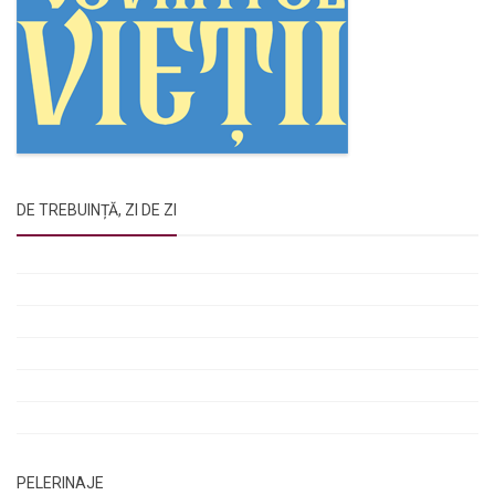
DE TREBUINȚĂ, ZI DE ZI
Rugăciunile Sfintei Treimi
Rugăciunea Sfântului Efrem Sirul
Rugăciune pentru luminarea minții copiilor
Rugăciuni de lăsare în voia Domnului
Rugăciuni de mulțumire
Rugăciuni către Sfânta Cuvioasă Parascheva
PELERINAJE