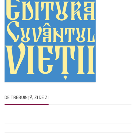
DE TREBUINȚĂ, ZI DE ZI
Rugăciunile Sfintei Treimi
Rugăciunea Sfântului Efrem Sirul
Rugăciune pentru luminarea minții copiilor
Rugăciuni de lăsare în voia Domnului