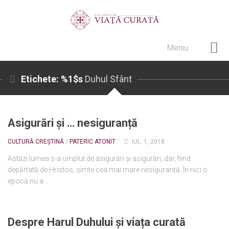
Meniu
Home
Etichete: %1$s
Duhul Sfânt
Cultură creștină
Pateric Atonit
Asigurări și … nesiguranță
Istoria Bisericii
Cenaclu creștin
CULTURĂ CREȘTINĂ
/
PATERIC ATONIT
IUL. 1, 2018
Artă sacră
Astăzi lumea s-a umplut de asigurări și asigurări, dar, fiind
depărtată de Hristos, simte cea mai mare nesiguranță. În nici o
Noi și Biserica
epocă nu a...
Rânduieli liturgice
Predici și cateheze
Despre Harul Duhului și viața curată
Pelerinaje