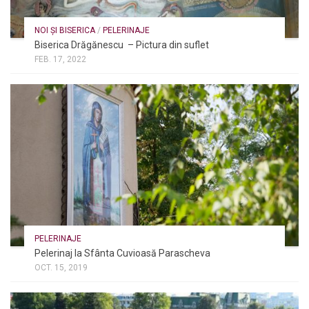
NOI ȘI BISERICA
/
PELERINAJE
Biserica Drăgănescu – Pictura din suflet
FEB. 17, 2022
PELERINAJE
Pelerinaj la Sfânta Cuvioasă Parascheva
OCT. 15, 2019