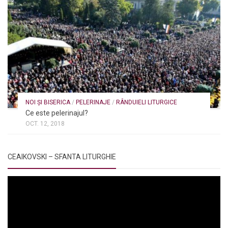
NOI ȘI BISERICA
/
PELERINAJE
/
RÂNDUIELI LITURGICE
Ce este pelerinajul?
OCT. 12, 2018
CEAIKOVSKI – SFANTA LITURGHIE