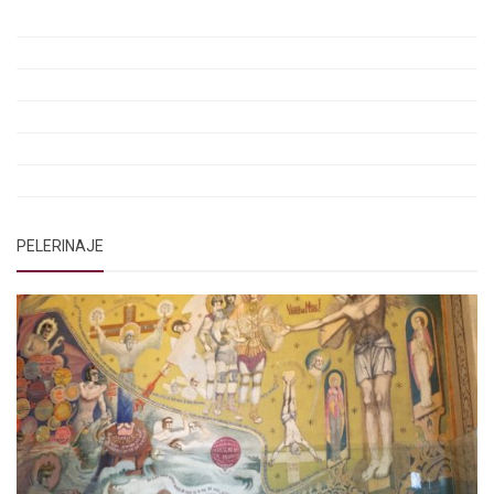
Rugăciunile Sfintei Treimi
Rugăciunea Sfântului Efrem Sirul
Rugăciune pentru luminarea minții copiilor
Rugăciuni de lăsare în voia Domnului
Rugăciuni de mulțumire
Rugăciuni către Sfânta Cuvioasă Parascheva
PELERINAJE