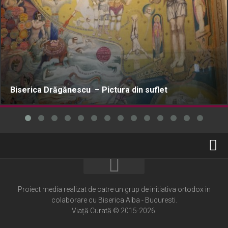
Biserica Drăgănescu – Pictura din suflet
Home
Cultură creștină
Proiect media realizat de catre un grup de initiativa ortodox in
colaborare cu Biserica Alba - Bucuresti.
Pateric Atonit
Viață Curată © 2015-2026.
Istoria Bisericii