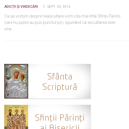
ADICȚII ȘI VINDECĂRI
SEPT. 30, 2016
Ortodox în diaspora
Ca să vorbim despre neascultare vom cita mai întâi Sfinții Părinți
Evenimente
care nu puțini au pus punctul pe i, spunând că ascultarea este
Biserici și mănăstiri
una...
Viață curată
Nevoințe contemporane
Familia de azi
Casa curată
Adicții și vindecări
Gadgeturi cu două tăișuri
Bucătărie biblică
Interviuri
Puncte de Vedere