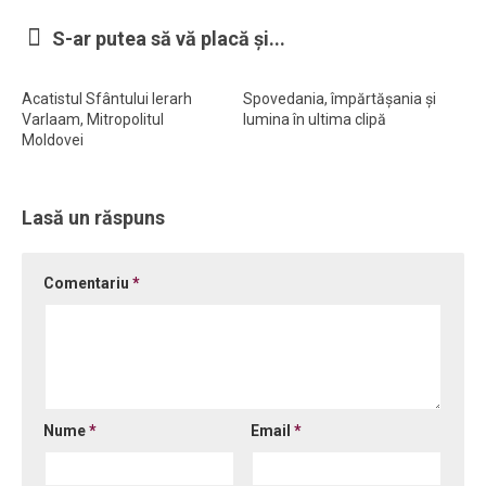
Ortodox în diaspora
S-ar putea să vă placă și...
Evenimente
Acatistul Sfântului Ierarh
Spovedania, împărtășania și
Biserici și mănăstiri
Varlaam, Mitropolitul
lumina în ultima clipă
Moldovei
Viață curată
Nevoințe contemporane
Lasă un răspuns
Familia de azi
Casa curată
Comentariu
*
Adicții și vindecări
Gadgeturi cu două tăișuri
Bucătărie biblică
Interviuri
Nume
*
Email
*
Puncte de Vedere