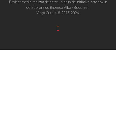
Cultură creștină
Proiect media realizat de catre un grup de initiativa ortodox in
colaborare cu Biserica Alba - Bucuresti.
Pateric Atonit
Viață Curată © 2015-2026.
Istoria Bisericii
Cenaclu creștin
Artă sacră
Noi și Biserica
Rânduieli liturgice
Predici și cateheze
Pelerinaje
Ortodox în diaspora
Evenimente
Biserici și mănăstiri
Viață curată
Nevoințe contemporane