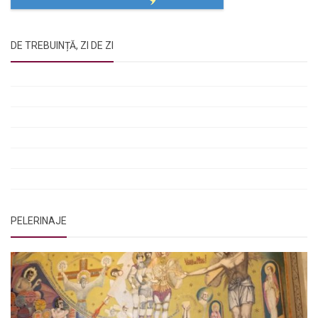
DE TREBUINȚĂ, ZI DE ZI
Rugăciunile Sfintei Treimi
Rugăciunea Sfântului Efrem Sirul
Rugăciune pentru luminarea minții copiilor
Rugăciuni de lăsare în voia Domnului
Rugăciuni de mulțumire
Rugăciuni către Sfânta Cuvioasă Parascheva
PELERINAJE