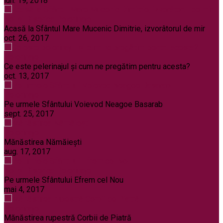
iun. 19, 2018
Noi și Biserica
Pelerinaje
Acasă la Sfântul Mare Mucenic Dimitrie, izvorâtorul de mir
oct. 26, 2017
Pelerinaje
Ce este pelerinajul şi cum ne pregătim pentru acesta?
oct. 13, 2017
Pelerinaje
Pe urmele Sfântului Voievod Neagoe Basarab
sept. 25, 2017
Pelerinaje
Mănăstirea Nămăiești
aug. 17, 2017
Noi și Biserica
Pelerinaje
Pe urmele Sfântului Efrem cel Nou
mai 4, 2017
Pelerinaje
Mănăstirea rupestră Corbii de Piatră