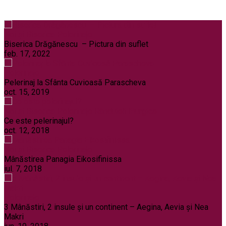
Noi și Biserica
Pelerinaje
Biserica Drăgănescu – Pictura din suflet
feb. 17, 2022
Pelerinaje
Pelerinaj la Sfânta Cuvioasă Parascheva
oct. 15, 2019
Noi și Biserica
Pelerinaje
Rânduieli liturgice
Ce este pelerinajul?
oct. 12, 2018
Noi și Biserica
Pelerinaje
Mânăstirea Panagia Eikosifinissa
iul. 7, 2018
Pelerinaje
3 Mânăstiri, 2 insule și un continent – Aegina, Aevia și Nea
Makri