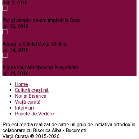
oct. 2, 2016
Pelerinaje
Pur şi simplu, ne-am împlinit la Oaşa
iul. 16, 2016
Pelerinaje
Acasă la Schitul Colţul Chiliilor
iul. 14, 2016
Pelerinaje
Figura unui Arhiepiscop Preşedinte
iul. 14, 2016
Home
Cultură creștină
Noi și Biserica
Viață curată
Interviuri
Puncte de Vedere
Proiect media realizat de catre un grup de initiativa ortodox in
colaborare cu Biserica Alba - Bucuresti.
Viață Curată © 2015-2026.