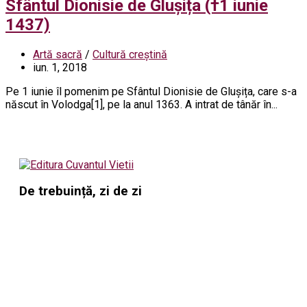
Sfântul Dionisie de Glușița (†1 iunie
1437)
Artă sacră
/
Cultură creștină
iun. 1, 2018
Pe 1 iunie îl pomenim pe Sfântul Dionisie de Glușița, care s-a
născut în Volodga[1], pe la anul 1363. A intrat de tânăr în...
De trebuință, zi de zi