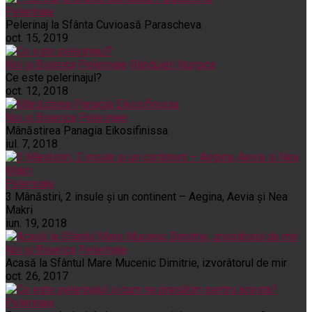
Pelerinaje
Pelerinaj la Sfânta Cuvioasă Parascheva
oct. 15, 2019
Noi și Biserica
Pelerinaje
Rânduieli liturgice
Ce este pelerinajul?
oct. 12, 2018
Noi și Biserica
Pelerinaje
Mânăstirea Panagia Eikosifinissa
iul. 7, 2018
Pelerinaje
3 Mânăstiri, 2 insule și un continent – Aegina, Aevia și Nea
Makri
iun. 19, 2018
Noi și Biserica
Pelerinaje
Acasă la Sfântul Mare Mucenic Dimitrie, izvorâtorul de mir
oct. 26, 2017
Pelerinaje