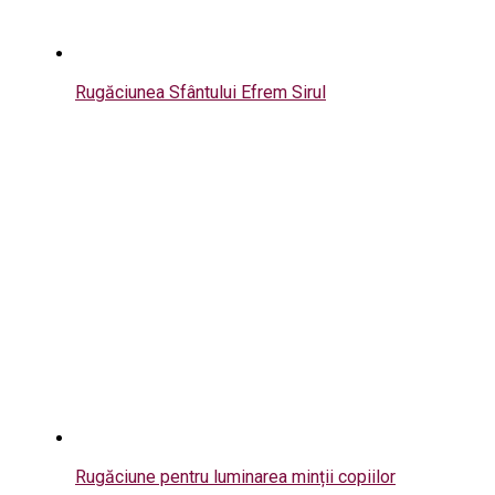
Rugăciunea Sfântului Efrem Sirul
Rugăciune pentru luminarea minții copiilor