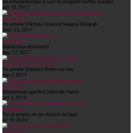
Ce este pelerinajul şi cum ne pregătim pentru acesta?
oct. 13, 2017
Pelerinaje
Pe urmele Sfântului Voievod Neagoe Basarab
sept. 25, 2017
Pelerinaje
Mănăstirea Nămăiești
aug. 17, 2017
Noi și Biserica
Pelerinaje
Pe urmele Sfântului Efrem cel Nou
mai 4, 2017
Pelerinaje
Mănăstirea rupestră Corbii de Piatră
oct. 2, 2016
Pelerinaje
Pur şi simplu, ne-am împlinit la Oaşa
iul. 16, 2016
Pelerinaje