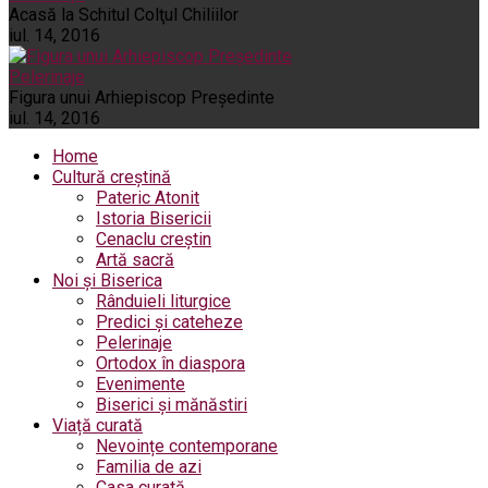
Acasă la Schitul Colţul Chiliilor
iul. 14, 2016
Pelerinaje
Figura unui Arhiepiscop Preşedinte
iul. 14, 2016
Home
Cultură creștină
Pateric Atonit
Istoria Bisericii
Cenaclu creștin
Artă sacră
Noi și Biserica
Rânduieli liturgice
Predici și cateheze
Pelerinaje
Ortodox în diaspora
Evenimente
Biserici și mănăstiri
Viață curată
Nevoințe contemporane
Familia de azi
Casa curată