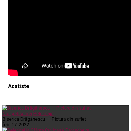
Acatiste
Noi și Biserica
Pelerinaje
Biserica Drăgănescu – Pictura din suflet
feb. 17, 2022