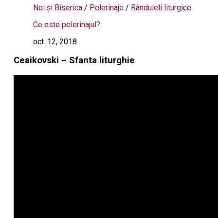
Noi și Biserica
/
Pelerinaje
/
Rânduieli liturgice
Ce este pelerinajul?
oct. 12, 2018
Ceaikovski – Sfanta liturghie