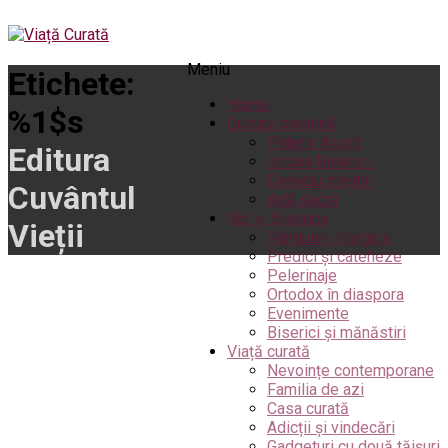
Meniu
Etichete:
Home
%1$s
Cultură creștină
Pateric Atonit
Editura
Istoria Bisericii
Cenaclu creștin
Cuvântul
Artă sacră
Noi și Biserica
Vieții
Rânduieli liturgice
Predici și cateheze
Pelerinaje
Ortodox în diaspora
Evenimente
Biserici și mănăstiri
Viață curată
Nevoințe contemporane
Familia de azi
Casa curată
Adicții și vindecări
Gadgeturi cu două tăișuri