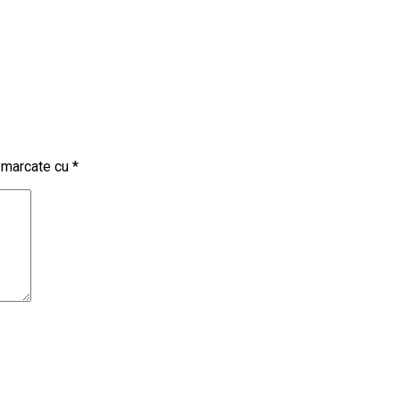
t marcate cu
*