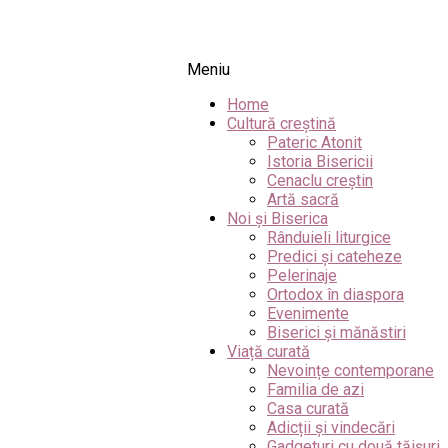
Meniu
Home
Cultură creștină
Pateric Atonit
Istoria Bisericii
Cenaclu creștin
Artă sacră
Noi și Biserica
Rânduieli liturgice
Predici și cateheze
Pelerinaje
Ortodox în diaspora
Evenimente
Biserici și mănăstiri
Viață curată
Nevoințe contemporane
Familia de azi
Casa curată
Adicții și vindecări
Gadgeturi cu două tăișuri