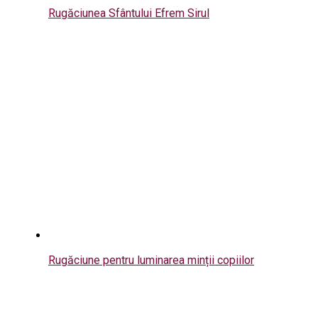
Rugăciunea Sfântului Efrem Sirul
Rugăciune pentru luminarea minții copiilor