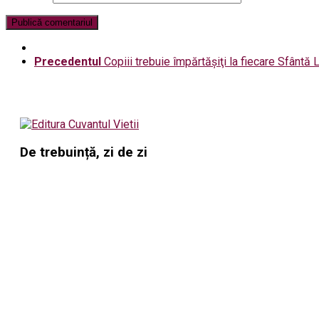
Precedentul
Copiii trebuie împărtăşiţi la fiecare Sfântă L
De trebuință, zi de zi