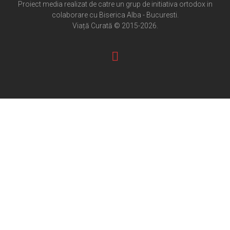
Cultură creștină
Proiect media realizat de catre un grup de initiativa ortodox in
colaborare cu Biserica Alba - Bucuresti.
Pateric Atonit
Viață Curată © 2015-2026.
Istoria Bisericii
Cenaclu creștin
Artă sacră
Noi și Biserica
Rânduieli liturgice
Predici și cateheze
Pelerinaje
Ortodox în diaspora
Evenimente
Biserici și mănăstiri
Viață curată
Nevoințe contemporane