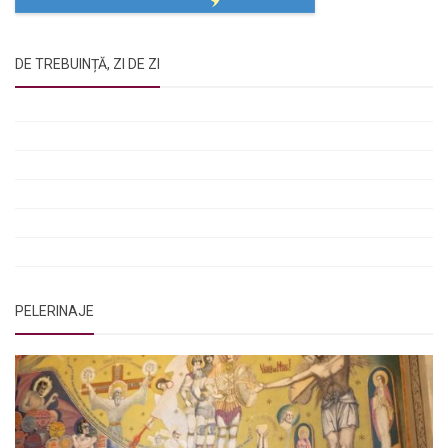
DE TREBUINȚĂ, ZI DE ZI
Rugăciunile Sfintei Treimi
Rugăciunea Sfântului Efrem Sirul
Rugăciune pentru luminarea minții copiilor
Rugăciuni de lăsare în voia Domnului
Rugăciuni de mulțumire
Rugăciuni către Sfânta Cuvioasă Parascheva
PELERINAJE