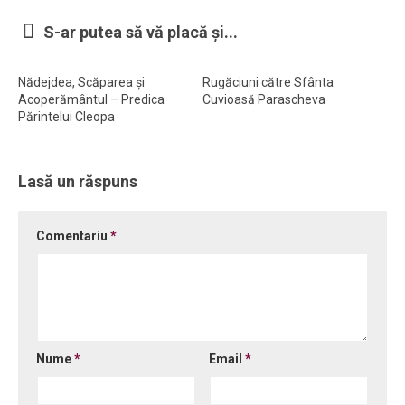
Ortodox în diaspora
S-ar putea să vă placă și...
Evenimente
Nădejdea, Scăparea și
Rugăciuni către Sfânta
Biserici și mănăstiri
Acoperământul – Predica
Cuvioasă Parascheva
Părintelui Cleopa
Viață curată
Nevoințe contemporane
Lasă un răspuns
Familia de azi
Casa curată
Comentariu
*
Adicții și vindecări
Gadgeturi cu două tăișuri
Bucătărie biblică
Interviuri
Nume
*
Email
*
Puncte de Vedere