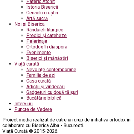
Pateric Atonit
Istoria Bisericii
Cenaclu creștin
Artă sacră
Noi și Biserica
Rânduieli liturgice
Predici și cateheze
Pelerinaje
Ortodox în diaspora
Evenimente
Biserici și mănăstiri
Viață curată
Nevoințe contemporane
Familia de azi
Casa curată
Adicții și vindecări
Gadgeturi cu două tăișuri
Bucătărie biblică
Interviuri
Puncte de Vedere
Proiect media realizat de catre un grup de initiativa ortodox in
colaborare cu Biserica Alba - Bucuresti.
Viață Curată © 2015-2026.