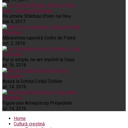
Noi și Biserica
Pelerinaje
Pe urmele Sfântului Efrem cel Nou
mai 4, 2017
Pelerinaje
Mănăstirea rupestră Corbii de Piatră
oct. 2, 2016
Pelerinaje
Pur şi simplu, ne-am împlinit la Oaşa
iul. 16, 2016
Pelerinaje
Acasă la Schitul Colţul Chiliilor
iul. 14, 2016
Pelerinaje
Figura unui Arhiepiscop Preşedinte
iul. 14, 2016
Home
Cultură creștină