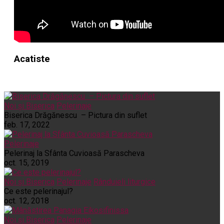
Acatiste
Noi și Biserica
Pelerinaje
Biserica Drăgănescu – Pictura din suflet
feb. 17, 2022
Pelerinaje
Pelerinaj la Sfânta Cuvioasă Parascheva
oct. 15, 2019
Noi și Biserica
Pelerinaje
Rânduieli liturgice
Ce este pelerinajul?
oct. 12, 2018
Noi și Biserica
Pelerinaje