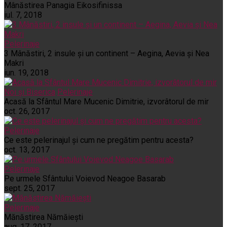
Mânăstirea Panagia Eikosifinissa
iul. 7, 2018
Pelerinaje
3 Mânăstiri, 2 insule și un continent – Aegina, Aevia și Nea
Makri
iun. 19, 2018
Noi și Biserica
Pelerinaje
Acasă la Sfântul Mare Mucenic Dimitrie, izvorâtorul de mir
oct. 26, 2017
Pelerinaje
Ce este pelerinajul şi cum ne pregătim pentru acesta?
oct. 13, 2017
Pelerinaje
Pe urmele Sfântului Voievod Neagoe Basarab
sept. 25, 2017
Pelerinaje
Mănăstirea Nămăiești
aug. 17, 2017