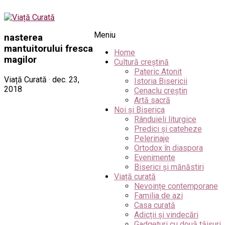
Meniu
nasterea
mantuitorului fresca
Home
magilor
Cultură creștină
Pateric Atonit
Viață Curată · dec. 23,
Istoria Bisericii
2018
Cenaclu creștin
Artă sacră
Noi și Biserica
Rânduieli liturgice
Predici și cateheze
Pelerinaje
Ortodox în diaspora
Evenimente
Biserici și mănăstiri
Viață curată
Nevoințe contemporane
Familia de azi
Casa curată
Adicții și vindecări
Gadgeturi cu două tăișuri