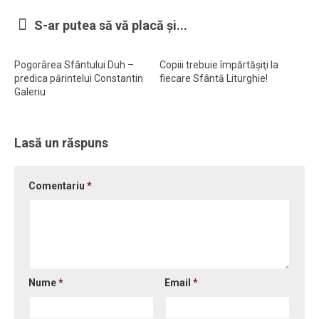
Ortodox în diaspora
S-ar putea să vă placă și...
Evenimente
Pogorârea Sfântului Duh –
Copiii trebuie împărtăşiţi la
Biserici și mănăstiri
predica părintelui Constantin
fiecare Sfântă Liturghie!
Galeriu
Viață curată
Nevoințe contemporane
Lasă un răspuns
Familia de azi
Casa curată
Comentariu
*
Adicții și vindecări
Gadgeturi cu două tăișuri
Bucătărie biblică
Interviuri
Nume
*
Email
*
Puncte de Vedere