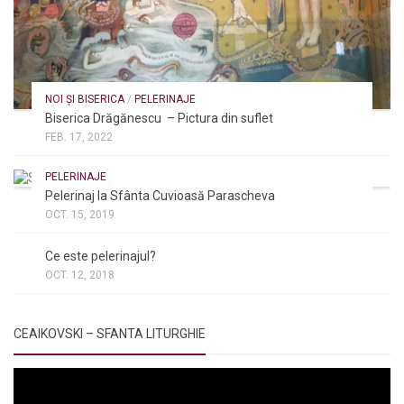
NOI ȘI BISERICA
/
PELERINAJE
Biserica Drăgănescu – Pictura din suflet
FEB. 17, 2022
PELERINAJE
Pelerinaj la Sfânta Cuvioasă Parascheva
OCT. 15, 2019
NOI ȘI BISERICA
/
PELERINAJE
/
RÂNDUIELI LITURGICE
Ce este pelerinajul?
OCT. 12, 2018
CEAIKOVSKI – SFANTA LITURGHIE