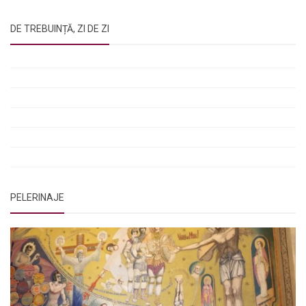
DE TREBUINȚĂ, ZI DE ZI
Rugăciunile Sfintei Treimi
Rugăciunea Sfântului Efrem Sirul
Rugăciune pentru luminarea minții copiilor
Rugăciuni de lăsare în voia Domnului
Rugăciuni de mulțumire
Rugăciuni către Sfânta Cuvioasă Parascheva
PELERINAJE