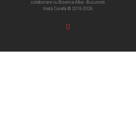
colaborare cu Biserica Alba - Bucuresti.
Pateric Atonit
Viață Curată © 2015-2026.
Istoria Bisericii
Cenaclu creștin
Artă sacră
Noi și Biserica
Rânduieli liturgice
Predici și cateheze
Pelerinaje
Ortodox în diaspora
Evenimente
Biserici și mănăstiri
Viață curată
Nevoințe contemporane