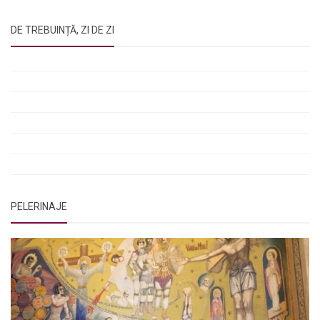
DE TREBUINȚĂ, ZI DE ZI
Rugăciunile Sfintei Treimi
Rugăciunea Sfântului Efrem Sirul
Rugăciune pentru luminarea minții copiilor
Rugăciuni de lăsare în voia Domnului
Rugăciuni de mulțumire
Rugăciuni către Sfânta Cuvioasă Parascheva
PELERINAJE