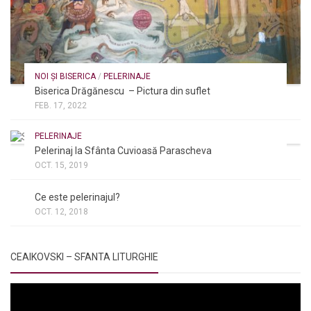
NOI ȘI BISERICA
/
PELERINAJE
Biserica Drăgănescu – Pictura din suflet
FEB. 17, 2022
PELERINAJE
Pelerinaj la Sfânta Cuvioasă Parascheva
OCT. 15, 2019
NOI ȘI BISERICA
/
PELERINAJE
/
RÂNDUIELI LITURGICE
Ce este pelerinajul?
OCT. 12, 2018
CEAIKOVSKI – SFANTA LITURGHIE