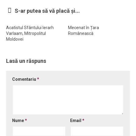
Ortodox în diaspora
S-ar putea să vă placă și...
Evenimente
Acatistul Sfântului Ierarh
Mecenat în Țara
Biserici și mănăstiri
Varlaam, Mitropolitul
Românească
Moldovei
Viață curată
Nevoințe contemporane
Lasă un răspuns
Familia de azi
Casa curată
Comentariu
*
Adicții și vindecări
Gadgeturi cu două tăișuri
Bucătărie biblică
Interviuri
Nume
*
Email
*
Puncte de Vedere