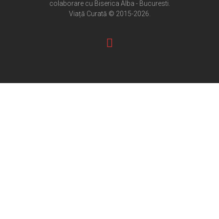
colaborare cu Biserica Alba - Bucuresti.
Pateric Atonit
Viață Curată © 2015-2026.
Istoria Bisericii
Cenaclu creștin
Artă sacră
Noi și Biserica
Rânduieli liturgice
Predici și cateheze
Pelerinaje
Ortodox în diaspora
Evenimente
Biserici și mănăstiri
Viață curată
Nevoințe contemporane