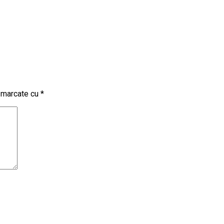
t marcate cu
*