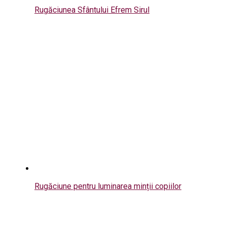
Rugăciunea Sfântului Efrem Sirul
Rugăciune pentru luminarea minții copiilor