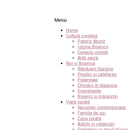
Meniu
Home
Cultură creștină
Pateric Atonit
Istoria Bisericii
Cenaclu creștin
Artă sacră
Noi și Biserica
Rânduieli liturgice
Predici și cateheze
Pelerinaje
Ortodox în diaspora
Evenimente
Biserici și mănăstiri
Viață curată
Nevoințe contemporane
Familia de azi
Casa curată
Adicții și vindecări
Gadgeturi cu două tăișuri