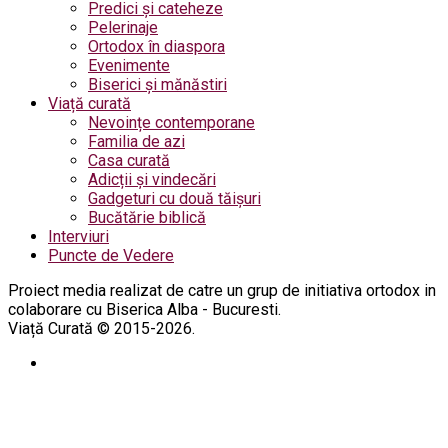
Predici și cateheze
Pelerinaje
Ortodox în diaspora
Evenimente
Biserici și mănăstiri
Viață curată
Nevoințe contemporane
Familia de azi
Casa curată
Adicții și vindecări
Gadgeturi cu două tăișuri
Bucătărie biblică
Interviuri
Puncte de Vedere
Proiect media realizat de catre un grup de initiativa ortodox in
colaborare cu Biserica Alba - Bucuresti.
Viață Curată © 2015-2026.