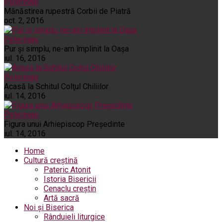
Pelerinaje
Mănăstirea rupestră Corbii de Piatră
oct. 2, 2016
Pelerinaje
Pur şi simplu, ne-am împlinit la Oaşa
iul. 16, 2016
Pelerinaje
Acasă la Schitul Colţul Chiliilor
iul. 14, 2016
Pelerinaje
Figura unui Arhiepiscop Preşedinte
iul. 14, 2016
Home
Cultură creștină
Pateric Atonit
Istoria Bisericii
Cenaclu creștin
Artă sacră
Noi și Biserica
Rânduieli liturgice