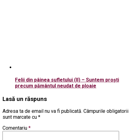
Felii din pâinea sufletului (II) – Suntem proști
precum pământul neudat de ploaie
Lasă un răspuns
Adresa ta de email nu va fi publicată.
Câmpurile obligatorii
sunt marcate cu
*
Comentariu
*