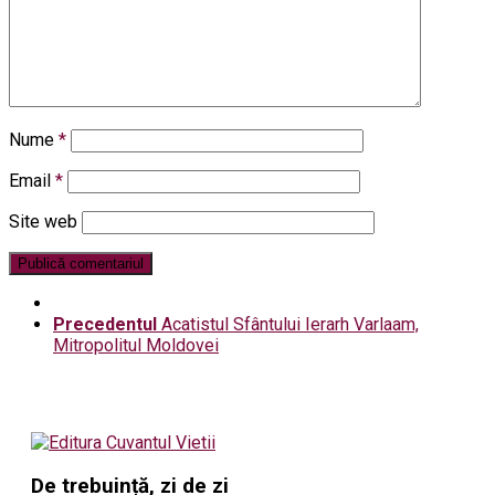
Nume
*
Email
*
Site web
Precedentul
Acatistul Sfântului Ierarh Varlaam,
Mitropolitul Moldovei
De trebuință, zi de zi