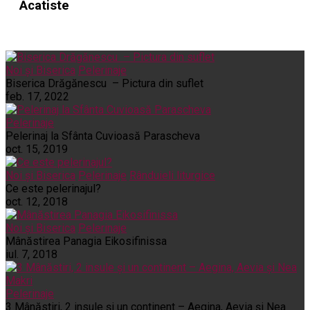
Acatiste
Noi și Biserica
Pelerinaje
Biserica Drăgănescu – Pictura din suflet
feb. 17, 2022
Pelerinaje
Pelerinaj la Sfânta Cuvioasă Parascheva
oct. 15, 2019
Noi și Biserica
Pelerinaje
Rânduieli liturgice
Ce este pelerinajul?
oct. 12, 2018
Noi și Biserica
Pelerinaje
Mânăstirea Panagia Eikosifinissa
iul. 7, 2018
Pelerinaje
3 Mânăstiri, 2 insule și un continent – Aegina, Aevia și Nea