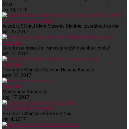
Makri
iun. 19, 2018
Noi și Biserica
Pelerinaje
Acasă la Sfântul Mare Mucenic Dimitrie, izvorâtorul de mir
oct. 26, 2017
Pelerinaje
Ce este pelerinajul şi cum ne pregătim pentru acesta?
oct. 13, 2017
Pelerinaje
Pe urmele Sfântului Voievod Neagoe Basarab
sept. 25, 2017
Pelerinaje
Mănăstirea Nămăiești
aug. 17, 2017
Noi și Biserica
Pelerinaje
Pe urmele Sfântului Efrem cel Nou
mai 4, 2017