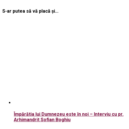
S-ar putea să vă placă și...
Împărătia lui Dumnezeu este în noi – Interviu cu pr.
Arhimandrit Sofian Boghiu