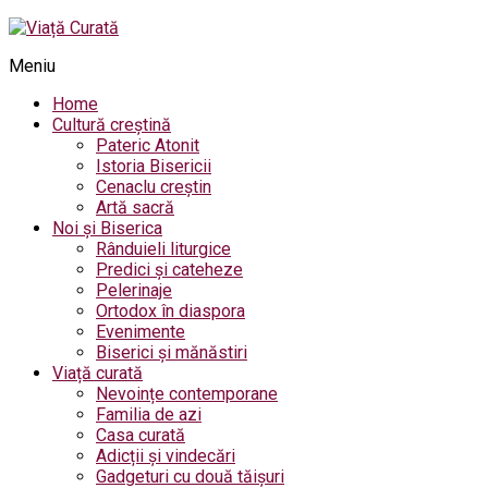
Meniu
Home
Cultură creștină
Pateric Atonit
Istoria Bisericii
Cenaclu creștin
Artă sacră
Noi și Biserica
Rânduieli liturgice
Predici și cateheze
Pelerinaje
Ortodox în diaspora
Evenimente
Biserici și mănăstiri
Viață curată
Nevoințe contemporane
Familia de azi
Casa curată
Adicții și vindecări
Gadgeturi cu două tăișuri