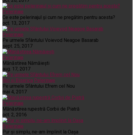
oct. 26, 2017
Pelerinaje
Ce este pelerinajul şi cum ne pregătim pentru acesta?
oct. 13, 2017
Pelerinaje
Pe urmele Sfântului Voievod Neagoe Basarab
sept. 25, 2017
Pelerinaje
Mănăstirea Nămăiești
aug. 17, 2017
Noi și Biserica
Pelerinaje
Pe urmele Sfântului Efrem cel Nou
mai 4, 2017
Pelerinaje
Mănăstirea rupestră Corbii de Piatră
oct. 2, 2016
Pelerinaje
Pur şi simplu, ne-am împlinit la Oaşa