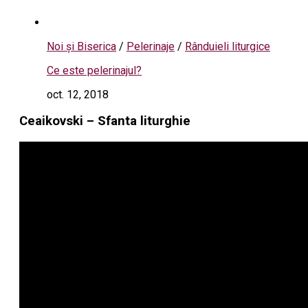
Noi și Biserica
/
Pelerinaje
/
Rânduieli liturgice
Ce este pelerinajul?
oct. 12, 2018
Ceaikovski – Sfanta liturghie