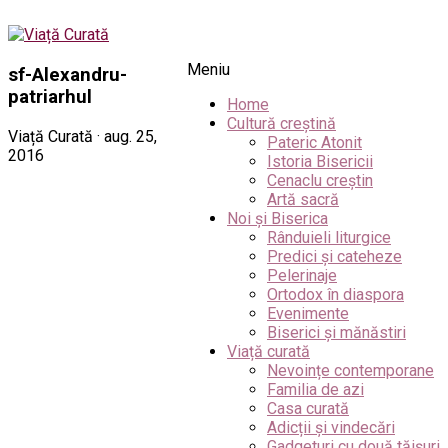
Meniu
sf-Alexandru-
patriarhul
Home
Cultură creștină
Viață Curată · aug. 25,
Pateric Atonit
2016
Istoria Bisericii
Cenaclu creștin
Artă sacră
Noi și Biserica
Rânduieli liturgice
Predici și cateheze
Pelerinaje
Ortodox în diaspora
Evenimente
Biserici și mănăstiri
Viață curată
Nevoințe contemporane
Familia de azi
Casa curată
Adicții și vindecări
Gadgeturi cu două tăișuri