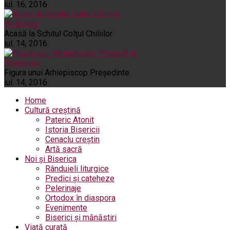
iul. 16, 2016
Pelerinaje
Acasă la Schitul Colţul Chiliilor
iul. 14, 2016
Pelerinaje
Figura unui Arhiepiscop Preşedinte
iul. 14, 2016
Home
Cultură creștină
Pateric Atonit
Istoria Bisericii
Cenaclu creștin
Artă sacră
Noi și Biserica
Rânduieli liturgice
Predici și cateheze
Pelerinaje
Ortodox în diaspora
Evenimente
Biserici și mănăstiri
Viață curată