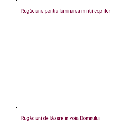
Rugăciune pentru luminarea minții copiilor
Rugăciuni de lăsare în voia Domnului