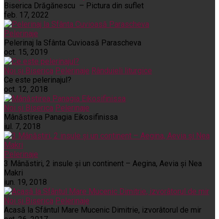
Biserica Drăgănescu – Pictura din suflet
feb. 17, 2022
Pelerinaje
Pelerinaj la Sfânta Cuvioasă Parascheva
oct. 15, 2019
Noi și Biserica
Pelerinaje
Rânduieli liturgice
Ce este pelerinajul?
oct. 12, 2018
Noi și Biserica
Pelerinaje
Mânăstirea Panagia Eikosifinissa
iul. 7, 2018
Pelerinaje
3 Mânăstiri, 2 insule și un continent – Aegina, Aevia și Nea
Makri
iun. 19, 2018
Noi și Biserica
Pelerinaje
Acasă la Sfântul Mare Mucenic Dimitrie, izvorâtorul de mir