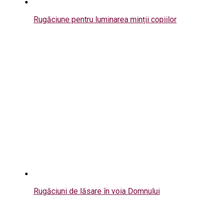
Rugăciune pentru luminarea minții copiilor
Rugăciuni de lăsare în voia Domnului