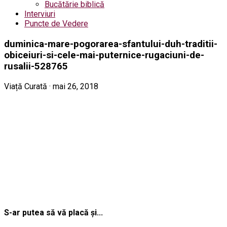
Bucătărie biblică
Interviuri
Puncte de Vedere
duminica-mare-pogorarea-sfantului-duh-traditii-
obiceiuri-si-cele-mai-puternice-rugaciuni-de-
rusalii-528765
Viață Curată · mai 26, 2018
S-ar putea să vă placă și...