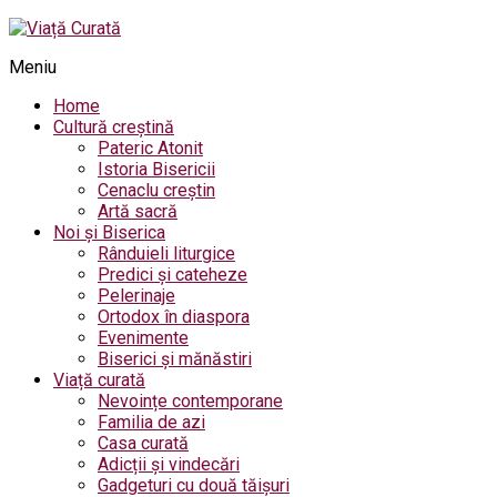
Meniu
Home
Cultură creștină
Pateric Atonit
Istoria Bisericii
Cenaclu creștin
Artă sacră
Noi și Biserica
Rânduieli liturgice
Predici și cateheze
Pelerinaje
Ortodox în diaspora
Evenimente
Biserici și mănăstiri
Viață curată
Nevoințe contemporane
Familia de azi
Casa curată
Adicții și vindecări
Gadgeturi cu două tăișuri