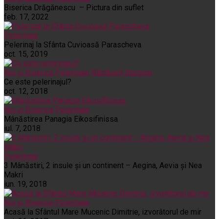
Biserica Drăgănescu – Pictura din suflet
feb. 17, 2022
Pelerinaje
Pelerinaj la Sfânta Cuvioasă Parascheva
oct. 15, 2019
Noi și Biserica
Pelerinaje
Rânduieli liturgice
Ce este pelerinajul?
oct. 12, 2018
Noi și Biserica
Pelerinaje
Mânăstirea Panagia Eikosifinissa
iul. 7, 2018
Pelerinaje
3 Mânăstiri, 2 insule și un continent – Aegina, Aevia și Nea
Makri
iun. 19, 2018
Noi și Biserica
Pelerinaje
Acasă la Sfântul Mare Mucenic Dimitrie, izvorâtorul de mir