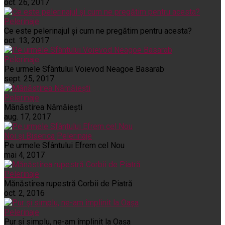
oct. 26, 2017
Pelerinaje
Ce este pelerinajul şi cum ne pregătim pentru acesta?
oct. 13, 2017
Pelerinaje
Pe urmele Sfântului Voievod Neagoe Basarab
sept. 25, 2017
Pelerinaje
Mănăstirea Nămăiești
aug. 17, 2017
Noi și Biserica
Pelerinaje
Pe urmele Sfântului Efrem cel Nou
mai 4, 2017
Pelerinaje
Mănăstirea rupestră Corbii de Piatră
oct. 2, 2016
Pelerinaje
Pur şi simplu, ne-am împlinit la Oaşa