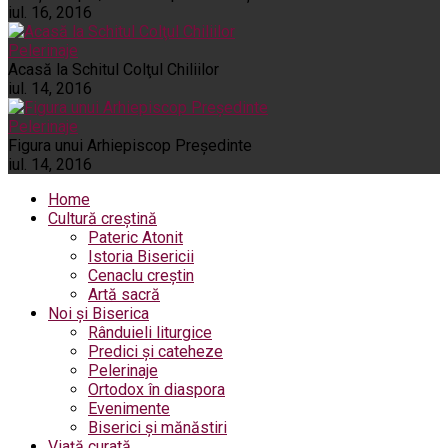
iul. 16, 2016
Pelerinaje
Acasă la Schitul Colţul Chiliilor
iul. 14, 2016
Pelerinaje
Figura unui Arhiepiscop Preşedinte
iul. 14, 2016
Home
Cultură creștină
Pateric Atonit
Istoria Bisericii
Cenaclu creștin
Artă sacră
Noi și Biserica
Rânduieli liturgice
Predici și cateheze
Pelerinaje
Ortodox în diaspora
Evenimente
Biserici și mănăstiri
Viață curată