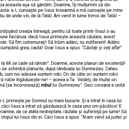
ipa aceasta aşa să gândim: Doamne, Îţi mulţumim că din
il aceasta: a-L cunoaşte pe Iisus înseamnă a mă cunoaşte pe mine.
iu de unde vin, de la Tatăl. Am venit în lume trimis de Tatăl –
brăţişând creaţia întreagă, pentru că toate printr-Însul s-au
spune fiecăruia: dacă Iisus primeşte această căutare, acest
unde. Să fim cutremuraţi! Să trăim adânc, nu indiferent! Adânc
 o cumpănă grea, caută! Doar Iisus a spus:
“Căutaţi şi veţi afla!”
.
a ta Mi se cade să rămân”
. Doamne, aceste planuri de existenţă!
ta se schimbă planurile, după rânduiala lui Dumnezeu: Zaheu
 rob, cum noi adesea suntem robi. Ori de câte ori suntem robii
ură robie îngăduieşte-ne! – aceea a Ta. Vedeţi, de multe ori
ună
(se încoronează)
robul
lui Dumnezeu”.
Deci coroana e unită
L primeşte pe Domnul cu mare bucurie. Şi a intrat în casa lui.
s: căci Iisus a intrat să găzduiască în casa unui om păcătos! E
: Doamne, de ce atâta nedreptate, răutate şi suferinţă pe lume! Să
ipul lui Iisus din ei. Căci Iisus a spus:
“N-am venit să judec şi