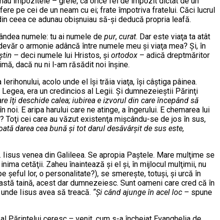
au impozitele – grele, ca orice fel de impozit dictat de un
fere pe cei de un neam cu ei; frate împotriva fratelui. Căci lucrul
i din ceea ce adunau obişnuiau să-şi deducă propria leafă.
 gândea numele: tu ai numele de
pur
,
curat
. Dar este viaţa ta atât
adevăr o armonie adâncă între numele meu şi viaţa mea? Şi, în
ştin
– deci numele lui Hristos, şi
ortodox
– adică dreptmăritor
nimă, dacă nu ni l-am răsădit noi înşine.
rihonului, acolo unde el îşi trăia viaţa, îşi câştiga pâinea.
egea, era un credincios al Legii. Şi dumnezeieştii Părinţi
re îţi deschide calea; iubirea e izvorul din care începând să
 noi. E aripa harului care ne atinge, a îngerului. E chemarea lui
ă? Toţi cei care au văzut existenţa mişcându-se de jos în sus,
oată darea cea bună şi tot darul desăvârşit de sus este,
tă. Iisus venea din Galileea. Se apropia Paştele. Mare mulţime se
ma cetăţii. Zaheu înaintează şi el şi, în mijlocul mulţimii, nu
şeful lor, o personalitate?), se smereşte, totuşi, şi urcă în
eastă taină, acest dar dumnezeiesc. Sunt oameni care cred că în
pe unde Iisus avea să treacă.
“Şi când ajunge în acel loc
– spune
u al Părintelui ceresc – venit, cum s-a încheiat Evanghelia de