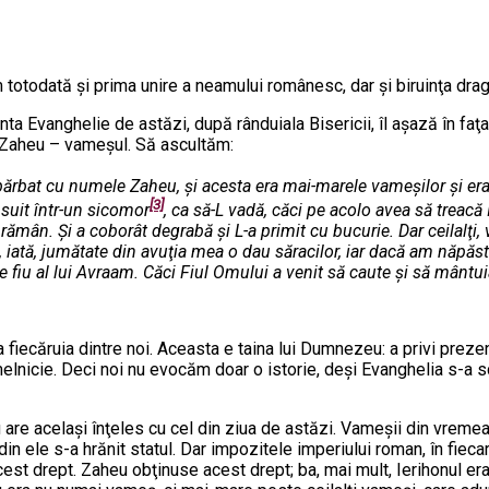
 totodată şi prima unire a neamului românesc, dar şi biruinţa dragos
ta Evanghelie de astăzi, după rânduiala Bisericii, îl aşază în faţ
l. Zaheu – vameşul. Să ascultăm:
n bărbat cu numele Zaheu, şi acesta era mai-marele vameşilor şi era
[3]
 suit într-un sicomor
, ca să-L vadă, căci pe acolo avea să treacă I
 rămân. Şi a coborât degrabă şi L-a primit cu bucurie. Dar ceilalţi
ată, jumătate din avuţia mea o dau săracilor, iar dacă am năpăstuit
te fiu al lui Avraam. Căci Fiul Omului a venit să caute şi să mântu
aţa fiecăruia dintre noi. Aceasta e taina lui Dumnezeu: a privi prez
elnicie. Deci noi nu evocăm doar o istorie, deşi Evanghelia s-a sc
 are acelaşi înţeles cu cel din ziua de astăzi. Vameşii din vremea 
n ele s-a hrănit statul. Dar impozitele imperiului roman, în fiecar
acest drept. Zaheu obţinuse acest drept; ba, mai mult, Ierihonul er