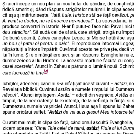
Şi aici începe un nou plan, un nou hotar de gândire, de conştiin
ridică smerit şi, dând răspuns strigătelor mulţimii, în clipa acee
că aşa şi mărturiseşte:
“Iată, fiule, Hristos stă de faţă nevăzut,
Ai venit la doctor; nu te întoarce nevindecat”
. La spovedanie, în 
produce convertiri în istorie. N-ar fi putut-o face nici Pavel, nici 
dau săracilor”
. Să audă cei de afară, care strigă; strigă nu împot
De bună seamă, Zaheu cunoştea Legea, şi Moise hotărâse, aşa cu
un bou şi patru oi pentru o oaie”.
El reproducea întocmai Legea; c
năpăstuiţi a întors împătrit. Cuvântul acesta ne priveşte, dacă v
lui în lume. Şi e o mângâiere aici, şi un răspuns. Evanghelia nu 
dumnezeiesc al lui Hristos. La această mărturie făcută cu conşt
casei acesteia”
. Atunci în Zaheu a pătruns o lumină nouă. Schimb
[4]
care lucrează în tine
.
Iubiţilor, adeseori, când ni s-a înfăţişat acest cuvânt –
astăzi
, n
Revelaţia biblică. Cuvântul
astăzi
e numele timpului lui Dumnezeu,
născut”.
Atunci înţelegem:
Astăzi
– adică din veşnicie.
Astăzi
e 
timpul, de la neexistenţă la existenţă, de la nefiinţă la fiinţă;
Dumnezeu, numele veşniciei. Atunci, Iisus aşa îi spune lui Zahe
spune oricărui suflet:
“
Astăzi
de vei auzi glasul Meu întoarce-te!
Cu atât mai mult, în clipa de faţă, când omul ascultă Evanghel
zicem adesea:
“Cinei Tale celei de taină,
astăzi
, Fiule al lui D
este eternitate, – Tatăl, Fiul şi Duhul Sfânt –, şi venirea lui D