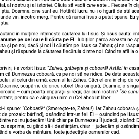
al, al nostru şi al istoriei. Căuta să vadă
cine
este… Fiecare în cl
 Tu, ştiu, Doamne, cine sunt eu. Hotărât lucru, nu-i o figură de st
unde vin, încotro merg. Pentru că numai Iisus a putut spune: Eu şt
ştiu.
căutând în mulţime întâlneşte căutarea lui Iisus. Şi Iisus caută: îm
 anume pe cel care Îl căuta pe El
. Iubiţilor, parcă aceasta ne 
aută şi pe noi, dacă şi noi Îl căutăm pe Iisus ca Zaheu; şi ne răsp
Zaheu şi răspunde la căutarea fiecăruia dintre noi. Când te afli la
viri, i-a vorbit Iisus:
“Zaheu, grăbeşte şi coboară! Astăzi în cas
 ştim că Dumnezeu coboară, ca pe noi să ne ridice. De data aceas
bului, al celui din urmă; acum al lui Zaheu. Căci el era în chip de
erii, Doamne, scapă-ne de orice robie! Una singură, Doamne, o sing
coroane – cum poartă împăraţii şi regii; dar cum rostim?
“Se cun
rtate; pentru că e singura unire cu Cel absolut liber.
Şi-i spune:
“Coboară!”
(Smereşte-te, Zaheu!). Iar Zaheu coboară şi-
 de prozaic: bârfind), osândind într-un fel. Ei – osândind pe Iisu
ţi dintre noi nu judecăm! Unii chiar pe Dumnezeu Îl judecă, zicând
cu asprime, cu gând să-i desfiinţăm, chiar – judecăm şi osândim ch
ând e vorba de mântuire, toate judecăţile oamenilor cad.