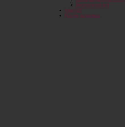
Bucătărie biblică
Interviuri
Puncte de Vedere