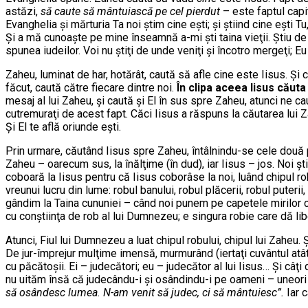
astăzi,
să caute să mântuiască pe cel pierdut
– este faptul capit
Evanghelia şi mărturia Ta noi ştim cine eşti; şi ştiind cine eşti
Şi a mă cunoaşte pe mine înseamnă a-mi şti taina vieţii. Ştiu de 
spunea iudeilor. Voi nu ştiţi de unde veniţi şi încotro mergeţi; Eu 
Zaheu, luminat de har, hotărât, caută să afle cine este Iisus. Şi 
făcut, caută către fiecare dintre noi.
În clipa aceea Iisus căuta
mesaj al lui Zaheu, şi caută şi El în sus spre Zaheu, atunci ne c
cutremuraţi de acest fapt. Căci Iisus a răspuns la căutarea lui 
Şi El te află oriunde eşti.
Prin urmare, căutând Iisus spre Zaheu, întâlnindu-se cele două pri
Zaheu – oarecum sus, la înălţime (în dud), iar Iisus – jos. Noi
coboară la Iisus pentru că Iisus coborâse la noi, luând chipul ro
vreunui lucru din lume: robul banului, robul plăcerii, robul put
gândim la Taina cununiei – când noi punem pe capetele mirilor 
cu conştiinţa de rob al lui Dumnezeu; e singura robie care dă libe
Atunci, Fiul lui Dumnezeu a luat chipul robului, chipul lui Zaheu. 
De jur-împrejur mulţime imensă, murmurând (iertaţi cuvântul atât
cu păcătoşii. Ei – judecători; eu – judecător al lui Iisus… Şi câ
nu uităm însă că judecându-i şi osândindu-i pe oameni – uneori 
să osândesc lumea. N-am venit să judec, ci să mântuiesc”.
Iar c