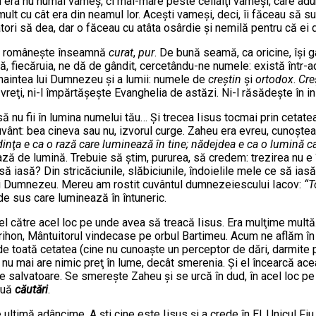
u era nu numai vameş, ci mai-mare peste ceilalţi vameşi, care adun
ult cu cât era din neamul lor. Aceşti vameşi, deci, îi făceau să su
datori să dea, dar o făceau cu atâta osârdie şi nemilă pentru că e
pe româneşte înseamnă
curat
,
pur
. De bună seamă, ca oricine, îşi
ă, fiecăruia, ne dă de gândit, cercetându-ne numele: există într-
înaintea lui Dumnezeu şi a lumii: numele de
creştin
şi
ortodox
.
Cre
ă vreţi, ni-l împărtăşeşte Evanghelia de astăzi. Ni-l răsădeşte în i
u fii în lumina numelui tău… Şi trecea Iisus tocmai prin cetatea Ie
t: bea cineva sau nu, izvorul curge. Zaheu era evreu, cunoştea L
inţa e ca o rază care luminează în tine; nădejdea e ca o lumină ca
ză de lumină. Trebuie să ştim, pururea, să credem: trezirea nu e în
să iasă? Din stricăciunile, slăbiciunile, îndoielile mele ce să ias
lui Dumnezeu. Mereu am rostit cuvântul dumnezeiescului Iacov:
“T
e sus care luminează în întuneric.
şi el către acel loc pe unde avea să treacă Iisus. Era mulţime mul
rihon, Mântuitorul vindecase pe orbul Bartimeu. Acum ne aflăm în ini
e toată cetatea (cine nu cunoaşte un perceptor de dări, darmite pe 
 nu mai are nimic preţ în lume, decât smerenia. Şi el încearcă ac
 ea e salvatoare. Se smereşte Zaheu şi se urcă în dud, în acel loc 
ouă
căutări
.
 ultimă adâncime. A şti cine este Iisus şi a crede în El, Unicul Fi