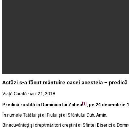
Astăzi s-a făcut mântuire casei acesteia – predică 
Viață Curată · ian. 21, 2018
[1]
Predică rostită în
Duminica lui Zaheu
,
pe 24 decembrie 
În numele Tatălui şi al Fiului şi al Sfântului Duh. Amin.
Binecuvântaţi şi dreptmăritori creştini ai Sfintei Biserici a Domn