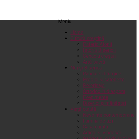
Meniu
Home
Cultură creștină
Pateric Atonit
Istoria Bisericii
Cenaclu creștin
Artă sacră
Noi și Biserica
Rânduieli liturgice
Predici și cateheze
Pelerinaje
Ortodox în diaspora
Evenimente
Biserici și mănăstiri
Viață curată
Nevoințe contemporane
Familia de azi
Casa curată
Adicții și vindecări
Gadgeturi cu două tăișuri