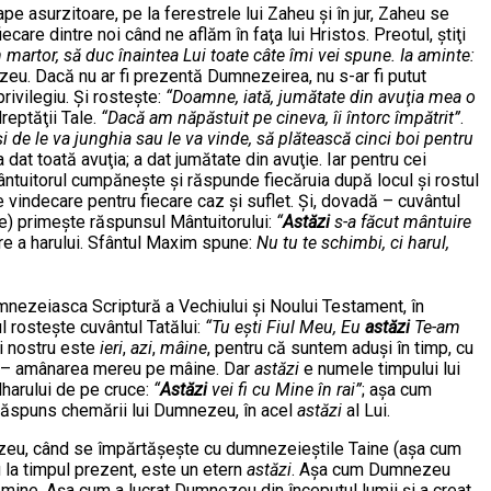
e asurzitoare, pe la ferestrele lui Zaheu şi în jur, Zaheu se
care dintre noi când ne aflăm în faţa lui Hristos. Preotul, ştiţi
n martor, să duc înaintea Lui toate câte îmi vei spune. Ia aminte:
nezeu. Dacă nu ar fi prezentă Dumnezeirea, nu s-ar fi putut
privilegiu. Şi rosteşte:
“Doamne, iată, jumătate din avuţia mea o
reptăţii Tale.
“Dacă am năpăstuit pe cineva, îi întorc împătrit”
.
i de le va junghia sau le va vinde, să plătească cinci boi pentru
at toată avuţia; a dat jumătate din avuţie. Iar pentru cei
Mântuitorul cumpăneşte şi răspunde fiecăruia după locul şi rostul
e vindecare pentru fiecare caz şi suflet. Şi, dovadă – cuvântul
le) primeşte răspunsul Mântuitorului:
“
Astăzi
s-a făcut mântuire
re a harului. Sfântul Maxim spune:
Nu tu te schimbi, ci harul,
dumnezeiasca Scriptură a Vechiului şi Noului Testament, în
l rosteşte cuvântul Tatălui:
“Tu eşti Fiul Meu, Eu
astăzi
Te-am
i nostru este
ieri
,
azi
,
mâine
, pentru că suntem aduşi în timp, cu
– amânarea mereu pe mâine. Dar
astăzi
e numele timpului lui
lharului de pe cruce:
“
Astăzi
vei fi cu Mine în rai”
; aşa cum
a răspuns chemării lui Dumnezeu, în acel
astăzi
al Lui.
nezeu, când se împărtăşeşte cu dumnezeieştile Taine (aşa cum
 la timpul prezent, este un etern
astăzi
. Aşa cum Dumnezeu
mine. Aşa cum a lucrat Dumnezeu din începutul lumii şi a creat