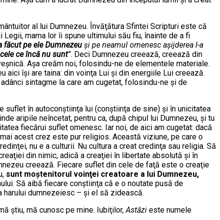
ântuitor al lui Dumnezeu. Învăţătura Sfintei Scripturi este că
 Legii, mama lor îi spune ultimului său fiu, înainte de a fi
e-a făcut pe ele Dumnezeu
şi pe neamul omenesc aşijderea l-a
 cele ce încă nu sunt
”
. Deci Dumnezeu creează, creează din
e veşnică. Aşa creăm noi, folosindu-ne de elementele materiale.
aici îşi are taina: din voinţa Lui şi din energiile Lui creează.
i adânci sintagme la care am cugetat, folosindu-ne şi de
flet în autoconştiinţa lui (conştiinţa de sine) şi în unicitatea
ntinde aripile neîncetat, pentru ca, după chipul lui Dumnezeu, şi tu
itatea fiecărui suflet omenesc. Iar noi, de aici am cugetat: dacă
mai acest crez este pur religios. Această viziune, pe care o
redinţei, nu e a culturii. Nu cultura a creat credinţa sau religia. Să
eaţiei din nimic, adică a creaţiei în libertate absolută şi în
 Dumnezeu creează. Fiecare suflet din cele de faţă este o creaţie
u,
sunt moştenitorul voinţei creatoare a lui Dumnezeu,
 omului. Să aibă fiecare conştiinţa că e o noutate pusă de
harului dumnezeiesc – şi el să zidească.
mă ştiu, mă cunosc pe mine. Iubiţilor,
Astăzi
este numele