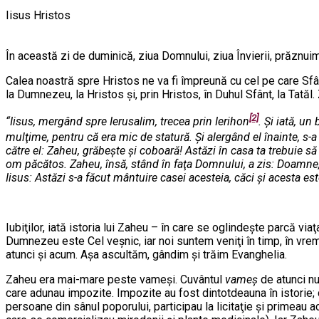
Iisus Hristos
În această zi de duminică, ziua Domnului, ziua Învierii, prăznuim
Calea noastră spre Hristos ne va fi împreună cu cel pe care Sfân
la Dumnezeu, la Hristos şi, prin Hristos, în Duhul Sfânt, la Tată
[2]
“Iisus, mergând spre Ierusalim, trecea prin Ierihon
. Şi iată, u
mulţime, pentru că era mic de statură. Şi alergând el înainte, s-a
către el: Zaheu, grăbeşte şi coboară! Astăzi în casa ta trebuie să
om păcătos. Zaheu, însă, stând în faţa Domnului, a zis: Doamne, i
Iisus: Astăzi s-a făcut mântuire casei acesteia, căci şi acesta es
Iubiţilor, iată istoria lui Zaheu – în care se oglindeşte parcă vi
Dumnezeu este Cel veşnic, iar noi suntem veniţi în timp, în vrem
atunci şi acum. Aşa ascultăm, gândim şi trăim Evanghelia.
Zaheu era mai-mare peste vameşi. Cuvântul
vameş
de atunci nu
care adunau impozite. Impozite au fost dintotdeauna în istorie; di
persoane din sânul poporului, participau la licitaţie şi primeau 