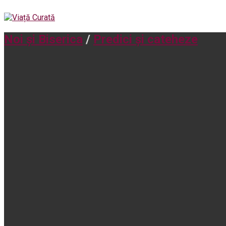
Noi și Biserica
/
Predici și cateheze