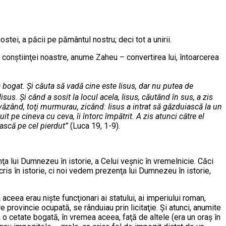
tei, a păcii pe pământul nostru; deci tot a unirii.
a conştiinţei noastre, anume Zaheu – convertirea lui, întoarcerea
 bogat. Şi căuta să vadă cine este Iisus, dar nu putea de
isus. Şi când a sosit la locul acela, Iisus, căutând în sus, a zis
, văzând, toţi murmurau, zicând: Iisus a intrat să găzduiască la un
 pe cineva cu ceva, îi întorc împătrit. A zis atunci către el
iască pe cel pierdut”
(Luca 19, 1-9).
enţa lui Dumnezeu în istorie, a Celui veşnic în vremelnicie. Căci
ris în istorie, ci noi vedem prezenţa lui Dumnezeu în istorie,
aceea erau nişte funcţionari ai statului, ai imperiului roman,
e provincie ocupată, se rânduiau prin licitaţie. Şi atunci, anumite
a o cetate bogată, în vremea aceea, faţă de altele (era un oraş în