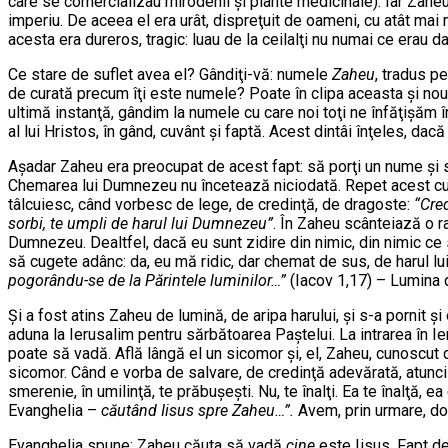
care se comercializau mirodenii şi plante medicinale). Iar Zahe
imperiu. De aceea el era urât, dispreţuit de oameni, cu atât mai m
acesta era dureros, tragic: luau de la ceilalţi nu numai ce erau 
Ce stare de suflet avea el? Gândiţi-vă: numele
Zaheu
, tradus 
de curată precum îţi este numele? Poate în clipa aceasta şi nou
ultimă instanţă, gândim la numele cu care noi toţi ne înfăţişăm 
al lui Hristos, în gând, cuvânt şi faptă. Acest dintâi înţeles, dac
Aşadar Zaheu era preocupat de acest fapt: să porţi un nume şi să n
Chemarea lui Dumnezeu nu încetează niciodată. Repet acest cuvân
tâlcuiesc, când vorbesc de lege, de credinţă, de dragoste:
“Cred
sorbi, te umpli de harul lui Dumnezeu”
. În Zaheu scânteiază o ra
Dumnezeu. Dealtfel, dacă eu sunt zidire din nimic, din nimic ce 
să cugete adânc: da, eu mă ridic, dar chemat de sus, de harul 
pogorându-se de la Părintele luminilor…”
(Iacov 1,17) – Lumina d
Şi a fost atins Zaheu de lumină, de aripa harului, şi s-a pornit 
aduna la Ierusalim pentru sărbătoarea Paştelui. La intrarea în Ie
poate să vadă. Află lângă el un sicomor şi, el, Zaheu, cunoscut d
sicomor. Când e vorba de salvare, de credinţă adevărată, atunci
smerenie, în umilinţă, te prăbuşeşti. Nu, te înalţi. Ea te înalţă,
Evanghelia –
căutând Iisus spre Zaheu…”.
Avem, prin urmare, d
Evanghelia spune: Zaheu căuta să vadă
cine
este Iisus. Fapt de