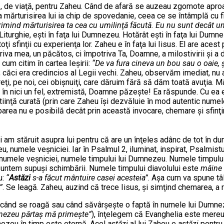
ţă, de viaţă, pentru Zaheu. Când de afară se auzeau zgomote aproap
a mărturisirea lui ia chip de spovedanie, ceea ce se întâmplă cu fie
 primind mărturisirea ta cea cu umilinţă făcută. Eu nu sunt decât u
Liturghie, eşti în faţa lui Dumnezeu. Hotărât eşti în faţa lui Dum
toţi sfinţii cu experienţa lor. Zaheu e în faţa lui Iisus. El are acest 
riva mea, un păcătos, ci împotriva Ta, Doamne, a milostivirii şi a d
m citim în cartea Ieşirii:
“De va fura cineva un bou sau o oaie, ş
ăci era credincios al Legii vechi. Zaheu, observăm imediat, nu a d
reţi, pe noi, cei obişnuiţi, care dăruim fără să dăm toată avuţia. 
e, în nici un fel, extremistă, Doamne păzeşte! Ea răspunde. Cu ea 
iinţă curată (prin care Zaheu îşi dezvăluie în mod autentic nume
area nu e posibilă decât prin această invocare, chemare şi sfinţi
oi am stăruit asupra lui pentru că are un înţeles adânc de tot în 
 numele veşniciei. Iar în Psalmul 2, iluminat, inspirat, Psalmistu
numele veşniciei, numele timpului lui Dumnezeu. Numele timpulu
 şi suntem supuşi schimbării. Numele timpului diavolului este
mâine
u:
“
Astăzi
s-a făcut mântuire casei acesteia”
. Aşa cum va spune tâ
”
. Se leagă. Zaheu, auzind că trece Iisus, şi simţind chemarea, 
ia, când se roagă sau când săvârşeşte o faptă în numele lui Dum
umnezeu părtaş mă primeşte”
), înţelegem că Evanghelia este mereu
umnezeu în timp este eternă. Acel
astăzi
al lui Zaheu e
astăzi
pentru 