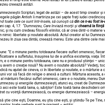
nezeu creează
astăzi
.
dumnezeieştii Scripturi, legat de
astăzi
– de acest timp creator şi m
egele păgân Antioh îi martiriza pe cei şapte fraţi iudei credincioşi
nd toate cele ce sunt într-însele, să cunoşti că
din ce n-au fost l
ani cap. 4, 17:
“Dumnezeu, Care înviază morţii şi
cheamă la fiinţă
c; şi nu cum credeau filosofii elinilor, că ar crea dintr-o materi
 nimic: libertate şi noutate absolută. Actul creator al lui Dumnezeu 
mnezeu în ziua cea dintâi, creează mereu. Este una dintre cele ma
e: “E o minune pentru totdeauna fiecare suflet omenesc, fiecare su
icatoare a sufletului, însuşirea lui de a unifica existenţa, viaţa. Î
om, e o minune pentru totdeauna, care nu e produsul ştiinţei – unic
, nu avem o creaţie nouă? Nu avem o noutate absolută? Vedeţi, toc
adică nu ajutat de cineva, ci în libertate şi noutate, e o mărturie a c
i vor să facă din religie o anexă a culturii. Mărturia aceasta, a cr
ii şi al mântuirii fiecărui suflet omenesc, care e o noutate, mereu
ui Dumnezeu şi energiile dumnezeieşti, atunci eu, creat de Dumneze
 Şi aici este toată taina, o, iubiţilor! Este toată taina deschiderii
rat cu voinţă dumnezeiască, cu energie dumnezeiască – energia 
tie cine eşti, Doamne, eu ştiu cine eşti, şi ştiindu-Te pe Tine, 
ciunilor, toate verbele sunt la prezent –
astăzi
: