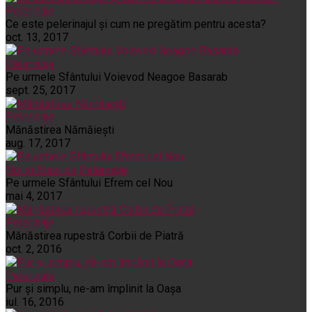
Pelerinaje
Ce este pelerinajul şi cum ne pregătim pentru acesta?
oct. 13, 2017
Pelerinaje
Pe urmele Sfântului Voievod Neagoe Basarab
sept. 25, 2017
Pelerinaje
Mănăstirea Nămăiești
aug. 17, 2017
Noi și Biserica
Pelerinaje
Pe urmele Sfântului Efrem cel Nou
mai 4, 2017
Pelerinaje
Mănăstirea rupestră Corbii de Piatră
oct. 2, 2016
Pelerinaje
Pur şi simplu, ne-am împlinit la Oaşa
iul. 16, 2016