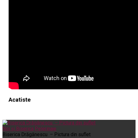
Acatiste
Noi și Biserica
Pelerinaje
Biserica Drăgănescu – Pictura din suflet