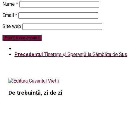
Nume
*
Email
*
Site web
Precedentul
Tinerețe și Speranță la Sâmbăta de Sus
De trebuință, zi de zi