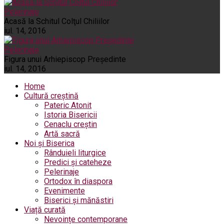
Pelerinaje
Acasă la Schitul Colţul Chiliilor
iul. 14, 2016
Pelerinaje
Figura unui Arhiepiscop Preşedinte
iul. 14, 2016
Home
Cultură creștină
Pateric Atonit
Istoria Bisericii
Cenaclu creștin
Artă sacră
Noi și Biserica
Rânduieli liturgice
Predici și cateheze
Pelerinaje
Ortodox în diaspora
Evenimente
Biserici și mănăstiri
Viață curată
Nevoințe contemporane