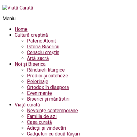
Meniu
Home
Cultură creștină
Pateric Atonit
Istoria Bisericii
Cenaclu creștin
Artă sacră
Noi și Biserica
Rânduieli liturgice
Predici și cateheze
Pelerinaje
Ortodox în diaspora
Evenimente
Biserici și mănăstiri
Viață curată
Nevoințe contemporane
Familia de azi
Casa curată
Adicții și vindecări
Gadgeturi cu două tăișuri