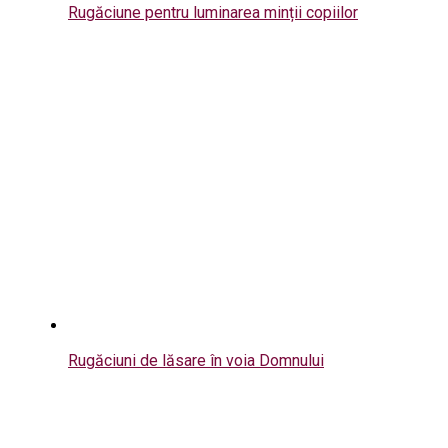
Rugăciune pentru luminarea minții copiilor
Rugăciuni de lăsare în voia Domnului