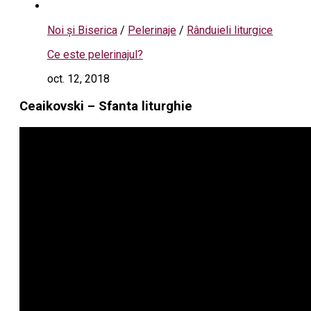
Noi și Biserica
/
Pelerinaje
/
Rânduieli liturgice
Ce este pelerinajul?
oct. 12, 2018
Ceaikovski – Sfanta liturghie