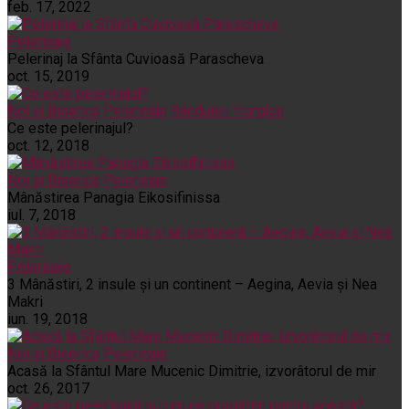
feb. 17, 2022
Pelerinaje
Pelerinaj la Sfânta Cuvioasă Parascheva
oct. 15, 2019
Noi și Biserica
Pelerinaje
Rânduieli liturgice
Ce este pelerinajul?
oct. 12, 2018
Noi și Biserica
Pelerinaje
Mânăstirea Panagia Eikosifinissa
iul. 7, 2018
Pelerinaje
3 Mânăstiri, 2 insule și un continent – Aegina, Aevia și Nea
Makri
iun. 19, 2018
Noi și Biserica
Pelerinaje
Acasă la Sfântul Mare Mucenic Dimitrie, izvorâtorul de mir
oct. 26, 2017