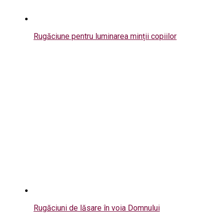
Rugăciune pentru luminarea minții copiilor
Rugăciuni de lăsare în voia Domnului