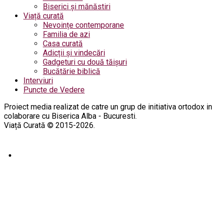
Biserici și mănăstiri
Viață curată
Nevoințe contemporane
Familia de azi
Casa curată
Adicții și vindecări
Gadgeturi cu două tăișuri
Bucătărie biblică
Interviuri
Puncte de Vedere
Proiect media realizat de catre un grup de initiativa ortodox in
colaborare cu Biserica Alba - Bucuresti.
Viață Curată © 2015-2026.