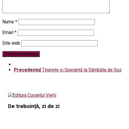
Nume
*
Email
*
Site web
Precedentul
Tinerețe și Speranță la Sâmbăta de Sus
De trebuință, zi de zi