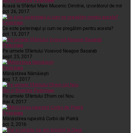
Noi și Biserica
Pelerinaje
Acasă la Sfântul Mare Mucenic Dimitrie, izvorâtorul de mir
oct. 26, 2017
Pelerinaje
Ce este pelerinajul şi cum ne pregătim pentru acesta?
oct. 13, 2017
Pelerinaje
Pe urmele Sfântului Voievod Neagoe Basarab
sept. 25, 2017
Pelerinaje
Mănăstirea Nămăiești
aug. 17, 2017
Noi și Biserica
Pelerinaje
Pe urmele Sfântului Efrem cel Nou
mai 4, 2017
Pelerinaje
Mănăstirea rupestră Corbii de Piatră
oct. 2, 2016