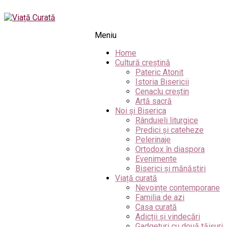
Meniu
Home
Cultură creștină
Pateric Atonit
Istoria Bisericii
Cenaclu creștin
Artă sacră
Noi și Biserica
Rânduieli liturgice
Predici și cateheze
Pelerinaje
Ortodox în diaspora
Evenimente
Biserici și mănăstiri
Viață curată
Nevoințe contemporane
Familia de azi
Casa curată
Adicții și vindecări
Gadgeturi cu două tăișuri