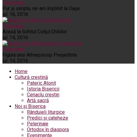
Pelerinaje
Pur şi simplu, ne-am împlinit la Oaşa
iul. 16, 2016
Pelerinaje
Acasă la Schitul Colţul Chiliilor
iul. 14, 2016
Pelerinaje
Figura unui Arhiepiscop Preşedinte
iul. 14, 2016
Home
Cultură creștină
Pateric Atonit
Istoria Bisericii
Cenaclu creștin
Artă sacră
Noi și Biserica
Rânduieli liturgice
Predici și cateheze
Pelerinaje
Ortodox în diaspora
Evenimente