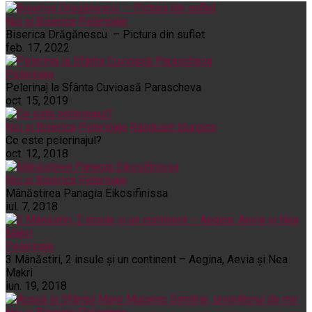
Noi și Biserica
Pelerinaje
Biserica Drăgănescu – Pictura din suflet
feb. 17, 2022
Pelerinaje
Pelerinaj la Sfânta Cuvioasă Parascheva
oct. 15, 2019
Noi și Biserica
Pelerinaje
Rânduieli liturgice
Ce este pelerinajul?
oct. 12, 2018
Noi și Biserica
Pelerinaje
Mânăstirea Panagia Eikosifinissa
iul. 7, 2018
Pelerinaje
3 Mânăstiri, 2 insule și un continent – Aegina, Aevia și Nea
Makri
iun. 19, 2018