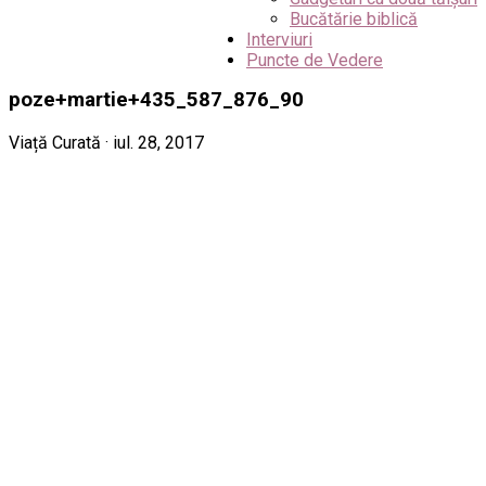
Bucătărie biblică
Interviuri
Puncte de Vedere
poze+martie+435_587_876_90
Viață Curată · iul. 28, 2017