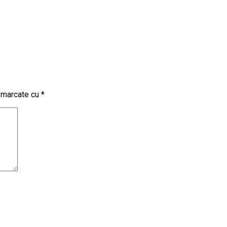
t marcate cu
*