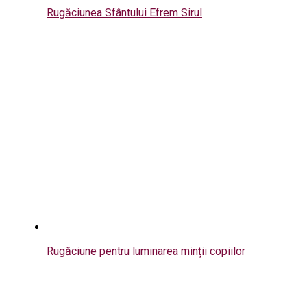
Rugăciunea Sfântului Efrem Sirul
Rugăciune pentru luminarea minții copiilor