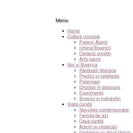
Meniu
Home
Cultură creștină
Pateric Atonit
Istoria Bisericii
Cenaclu creștin
Artă sacră
Noi și Biserica
Rânduieli liturgice
Predici și cateheze
Pelerinaje
Ortodox în diaspora
Evenimente
Biserici și mănăstiri
Viață curată
Nevoințe contemporane
Familia de azi
Casa curată
Adicții și vindecări
Gadgeturi cu două tăișuri