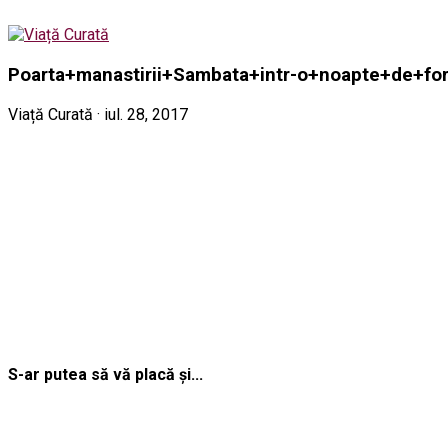
Poarta+manastirii+Sambata+intr-o+noapte+de+f
Viață Curată · iul. 28, 2017
S-ar putea să vă placă și...