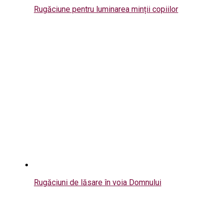
Rugăciune pentru luminarea minții copiilor
Rugăciuni de lăsare în voia Domnului