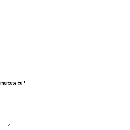
t marcate cu
*