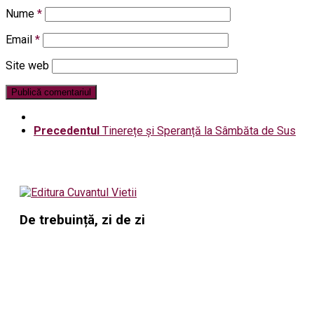
Nume
*
Email
*
Site web
Precedentul
Tinerețe și Speranță la Sâmbăta de Sus
De trebuință, zi de zi