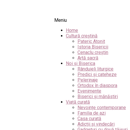
Meniu
Home
Cultură creștină
Pateric Atonit
Istoria Bisericii
Cenaclu creștin
Artă sacră
Noi și Biserica
Rânduieli liturgice
Predici și cateheze
Pelerinaje
Ortodox în diaspora
Evenimente
Biserici și mănăstiri
Viață curată
Nevoințe contemporane
Familia de azi
Casa curată
Adicții și vindecări
Gadgeturi cu două tăișuri