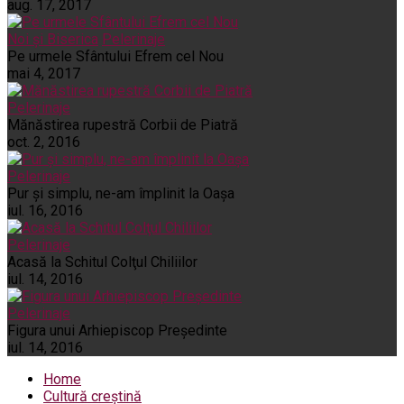
aug. 17, 2017
Noi și Biserica
Pelerinaje
Pe urmele Sfântului Efrem cel Nou
mai 4, 2017
Pelerinaje
Mănăstirea rupestră Corbii de Piatră
oct. 2, 2016
Pelerinaje
Pur şi simplu, ne-am împlinit la Oaşa
iul. 16, 2016
Pelerinaje
Acasă la Schitul Colţul Chiliilor
iul. 14, 2016
Pelerinaje
Figura unui Arhiepiscop Preşedinte
iul. 14, 2016
Home
Cultură creștină