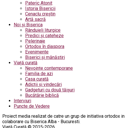
Pateric Atonit
Istoria Bisericii
Cenaclu creștin
Artă sacră
Noi și Biserica
Rânduieli liturgice
Predici și cateheze
Pelerinaje
Ortodox în diaspora
Evenimente
Biserici și mănăstiri
Viață curată
Nevoințe contemporane
Familia de azi
Casa curată
Adicții și vindecări
Gadgeturi cu două tăișuri
Bucătărie biblică
Interviuri
Puncte de Vedere
Proiect media realizat de catre un grup de initiativa ortodox in
colaborare cu Biserica Alba - Bucuresti.
Viață Curată © 2015-2026.