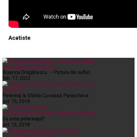
Acatiste
Noi și Biserica
Pelerinaje
Biserica Drăgănescu – Pictura din suflet
feb. 17, 2022
Pelerinaje
Pelerinaj la Sfânta Cuvioasă Parascheva
oct. 15, 2019
Noi și Biserica
Pelerinaje
Rânduieli liturgice
Ce este pelerinajul?
oct. 12, 2018
Noi și Biserica
Pelerinaje