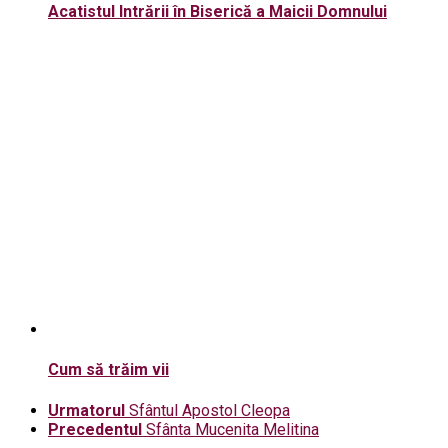
Acatistul Intrării în Biserică a Maicii Domnului
Cum să trăim vii
Urmatorul
Sfântul Apostol Cleopa
Precedentul
Sfânta Mucenita Melitina