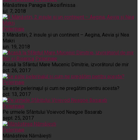
Mânăstirea Panagia Eikosifinissa
iul. 7, 2018
Pelerinaje
3 Mânăstiri, 2 insule și un continent – Aegina, Aevia și Nea
Makri
iun. 19, 2018
Noi și Biserica
Pelerinaje
Acasă la Sfântul Mare Mucenic Dimitrie, izvorâtorul de mir
oct. 26, 2017
Pelerinaje
Ce este pelerinajul şi cum ne pregătim pentru acesta?
oct. 13, 2017
Pelerinaje
Pe urmele Sfântului Voievod Neagoe Basarab
sept. 25, 2017
Pelerinaje
Mănăstirea Nămăiești