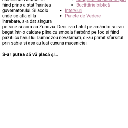
fiind prins a stat înaintea
Bucătărie biblică
guvernatorului. Si acolo
Interviuri
unde se afla el la
Puncte de Vedere
întrebare, s-a dat singura
pe sine si sora sa Zenovia. Deci i-au batut pe amândoi si i-au
bagat într-o caldare plina cu smoala fierbând pe foc si fiind
paziti cu harul lui Dumnezeu nevatamati, si-au primit sfârsitul
prin sabie si asa au luat cununa muceniciei.
S-ar putea să vă placă și...