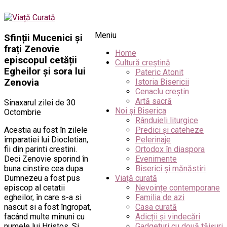
Meniu
Sfinții Mucenici și
frați Zenovie
Home
episcopul cetății
Cultură creștină
Egheilor și sora lui
Pateric Atonit
Zenovia
Istoria Bisericii
Cenaclu creștin
Artă sacră
Sinaxarul zilei de 30
Noi și Biserica
Octombrie
Rânduieli liturgice
Acestia au fost în zilele
Predici și cateheze
împaratiei lui Diocletian,
Pelerinaje
fii din parinti crestini.
Ortodox în diaspora
Deci Zenovie sporind în
Evenimente
buna cinstire cea dupa
Biserici și mănăstiri
Dumnezeu a fost pus
Viață curată
episcop al cetatii
Nevoințe contemporane
egheilor, în care s-a si
Familia de azi
nascut si a fost îngropat,
Casa curată
facând multe minuni cu
Adicții și vindecări
numele lui Hristos. Si
Gadgeturi cu două tăișuri